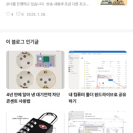
각해보겠습니다. 지난 8월 27일 오후 늦게 홍준표 대구시
코너를 진행하고 있습니다 . 방송 내용과 조금 다른 초고이
장이 대구-경북 행정구역 통합 추진 중단을 선언하였습니
기는 하지만 기록을 남기기 위해 포스팅 합니다.(2024. 9.
다. 홍준표 대구시장은 대구-경북 행정구역 통합안 합의 마
4
0
2025. 1. 28.
2 방송분) 여러분 모두 올 여름 폭염 잘 견디셨나요? 매
감 시한을 하루 앞두고 이루어졌는데요. 행정구역 통합 추
년 조금씩 지구가 뜨거워지고 있다는 과학적 증거가 쏟아
진 중단을 선언한 배경에는 같은 날 ..
지고 있습니다만, 그래도 아직 우리나라는 견딜만하다
고 생각했는데 올 여름 더위는 그런 기대마저 깨뜨렸습니
다. 오늘은 사상 최고 더위 기록을 갱신하고 있는 지난 여
이 블로그 인기글
름 폭염과 기후 재앙을 다룬 책 에 대하여 함께 살펴보겠습
니다. 더위보다 추위를 많이 타는 저는 남들보다 여름 더위
를 잘 견디는 편입니다. 그래서 폭염으로 힘들어 하는 가족
이나 동료들에게 늘, “8.15만 지나면 더위가 꺽이니 조금
만 참으면 된다”고 말해왔습니..
4년 만에 알아 낸 대기전력 차단
내 컴퓨터 폴더 원드라이브로 공유
콘센트 사용법
하기