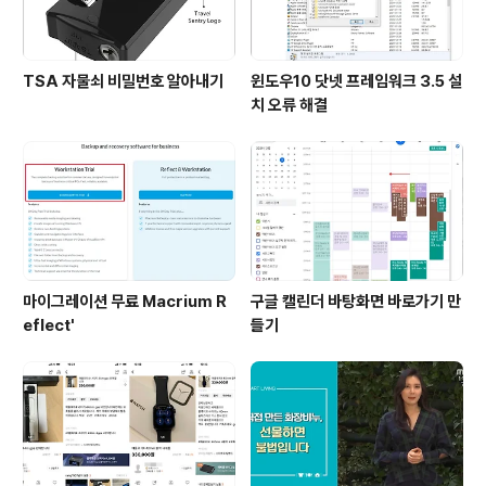
TSA 자물쇠 비밀번호 알아내기
윈도우10 닷넷 프레임워크 3.5 설
치 오류 해결
마이그레이션 무료 Macrium R
구글 캘린더 바탕화면 바로가기 만
eflect'
들기