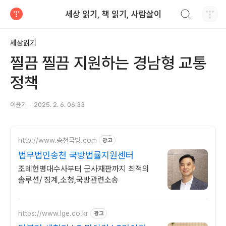
검색하기
세상 읽기, 책 읽기, 사람살이
티스토리
세상읽기
찔끔 찔끔 지원하는 경남형 교통
정책
이윤기
2025. 2. 6. 06:33
http://www.송천국방.com
광고
법무법인송천 국방법률지원센터
조례헌병대수사부터 군사재판까지 최적의
솔루션/ 징계,소청,국방관련소송
https://www.lge.co.kr
광고