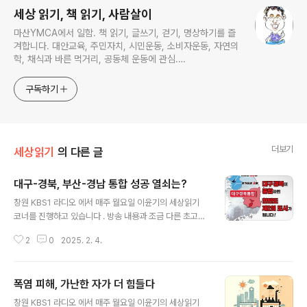
세상 읽기, 책 읽기, 사람살이
마산YMCA에서 일함. 책 읽기, 글쓰기, 걷기, 명상하기를 즐
겨합니다. 대안교육, 주민자치, 시민운동, 소비자운동, 자연의
학, 채식과 바른 먹거리, 공동체 운동에 관심.
ymcatop@gmail.com http://twtkr.com/ymcaman
http://www.facebook.com/ymcaman
구독하기
더보기
세상읽기
의 다른 글
대구-경북, 부산-경남 통합 성공 열쇠는?
글 내용
창원 KBS1 라디오 에서 매주 월요일 이윤기의 세상읽기
코너를 진행하고 있습니다 . 방송 내용과 조금 다른 초고이
기는 하지만 기록을 남기기 위해 포스팅 합니다.(2024. 9.
2
0
2025. 2. 4.
9 방송분) 부산-경남 행정구역통합 논의가 지속되고 있
는 가운데, 최근 행정구역 통합 추진을 먼저 시작했던 대
구-경북 행정구역통합 추진이 급작스럽게 중단되었습니
폭염 피해, 가난한 자가 더 힘들다
다. 오늘은 대구-경북 행정구역 통합이 중단된 원인을 살펴
글 내용
보고, 부산-경남 행정구역통합 추진 방향에 대하여 함께 생
창원 KBS1 라디오 에서 매주 월요일 이윤기의 세상읽기