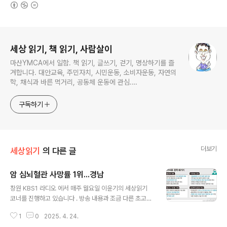
(새창열림)
로그 정보
세상 읽기, 책 읽기, 사람살이
마산YMCA에서 일함. 책 읽기, 글쓰기, 걷기, 명상하기를 즐
겨합니다. 대안교육, 주민자치, 시민운동, 소비자운동, 자연의
학, 채식과 바른 먹거리, 공동체 운동에 관심.
ymcatop@gmail.com http://twtkr.com/ymcaman
http://www.facebook.com/ymcaman
구독하기
더보기
세상읽기
의 다른 글
암 심뇌혈관 사망률 1위...경남
글 내용
창원 KBS1 라디오 에서 매주 월요일 이윤기의 세상읽기
코너를 진행하고 있습니다 . 방송 내용과 조금 다른 초고이
기는 하지만 기록을 남기기 위해 포스팅 합니다.(2024. 1
1
0
2025. 4. 24.
2. 30 방송분) 의대 정원 2000명 증원으로 시작되어 전