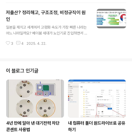
공의 집단사직으로 이어진 의료대란이 해를 넘겨 지속되고
있습니다만, 계엄과 탄핵이라는 국가 비상사태로 그 해결
저출산? 정리해고, 구조조정, 비정규직이 원
책은 점점 미궁으로 가고 있는 느낌인데요. 저희 지난 12월
18일, 창원컨벤션센터에서 제6회 경상남도 공공보건의료
인
글 내용
심포지움이 열렸습니다. 오늘은 경상남도가 추진하고 있는
일본을 제치고 세계에서 고령화 속도가 가장 빠른 나라는
필수의료 정책 방향에 대하여 함께 생각해보겠습니다. 필
어느 나라일까요? 베이붐 세대가 노인기로 진입하면서 우
수 의료는 “응급·외상·심뇌혈관 등 생명과 직결된 필수중증
리나라는 세계에서 가장 빠르게 고령화가 진행되고 있고,
의료 강화, 산모·어린이·장애인 등 건강 취약계층 의료서비
3
4
2025. 4. 22.
앞으로 20년이면 일본을 제치고 세계에서 가장 나이든 나
스 확대, 그리고 감명병, ..
라가 될 것이라고 합니다. 오늘은 지난 11월 말, 지역에서
개최된 한 심포지움에서 를 주제로, 서울대학교 인구정책
연구센터 이상림 박사가 발표했던 축소사회로의 대전환에
대하여 함께 생각해보겠습니다. 인구 감소로 인한 위기를
이 블로그 인기글
예측하는 이야기들은 전에도 많이 들어 왔습니다. 주로 고
령화로 인하여 경제성장이 둔화된다거나, 재정 위기, 노동
력 부족, 연금 고갈 같은 이야기를 반복해서 들어왔는데, 이
상림 박사는 그보다 더 심각한 위협에 대하여 충격적인 이
야기들을 들려주었습니다. 제가 받은 가장..
4년 만에 알아 낸 대기전력 차단
내 컴퓨터 폴더 원드라이브로 공유
콘센트 사용법
하기