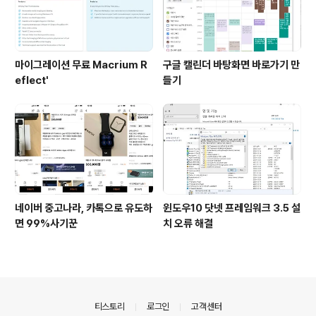
마이그레이션 무료 Macrium R
구글 캘린더 바탕화면 바로가기 만
eflect'
들기
네이버 중고나라, 카톡으로 유도하
윈도우10 닷넷 프레임워크 3.5 설
면 99%사기꾼
치 오류 해결
의안내
티스토리
로그인
고객센터