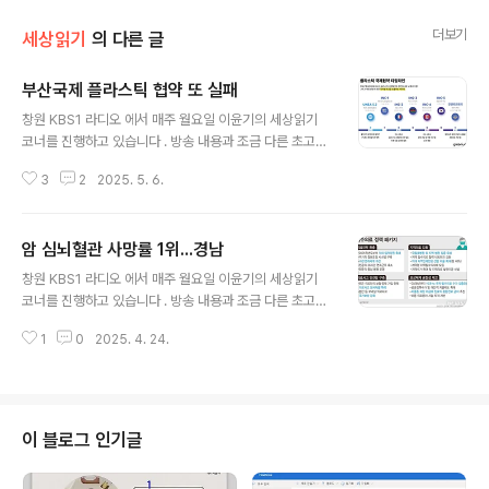
더보기
세상읽기
의 다른 글
부산국제 플라스틱 협약 또 실패
글 내용
창원 KBS1 라디오 에서 매주 월요일 이윤기의 세상읽기
코너를 진행하고 있습니다 . 방송 내용과 조금 다른 초고이
기는 하지만 기록을 남기기 위해 포스팅 합니다.(2024. 1
3
2
2025. 5. 6.
2. 16 방송분) 지난달 방송에서 부산 11월 25일부터 일주
일 간 부산 백스코에서 국제플라스틱 협약 체결을 위한 제
5차 정부간협상위원회(INC-5)가 개최된다는 소식을 전해
암 심뇌혈관 사망률 1위...경남
드렸는데요. 이번 협상위원회는 세계 177개국 정부대표단
글 내용
과 이해관계자, NGO 활동가 등 3800여명이 참가하는 엄
창원 KBS1 라디오 에서 매주 월요일 이윤기의 세상읽기
청난 규모의 국제 협상이었습니다. 12월 1일 종료 예정이
코너를 진행하고 있습니다 . 방송 내용과 조금 다른 초고이
었던 회의를 연장하여 2일 새벽 3시까지 진행하였지만, 국
기는 하지만 기록을 남기기 위해 포스팅 합니다.(2024. 1
가 간 이견으로 합의에 이르지 못하였습니다. 특히 다음날
1
0
2025. 4. 24.
2. 30 방송분) 의대 정원 2000명 증원으로 시작되어 전
인 12월 3일 계엄사태가 터지고, 지난 주말 윤석열 대통령
공의 집단사직으로 이어진 의료대란이 해를 넘겨 지속되고
탄핵까지 워낙 ..
있습니다만, 계엄과 탄핵이라는 국가 비상사태로 그 해결
책은 점점 미궁으로 가고 있는 느낌인데요. 저희 지난 12월
18일, 창원컨벤션센터에서 제6회 경상남도 공공보건의료
이 블로그 인기글
심포지움이 열렸습니다. 오늘은 경상남도가 추진하고 있는
필수의료 정책 방향에 대하여 함께 생각해보겠습니다. 필