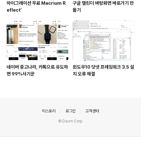
마이그레이션 무료 Macrium R
구글 캘린더 바탕화면 바로가기 만
eflect'
들기
네이버 중고나라, 카톡으로 유도하
윈도우10 닷넷 프레임워크 3.5 설
면 99%사기꾼
치 오류 해결
의안내
티스토리
로그인
고객센터
© Daum Corp.