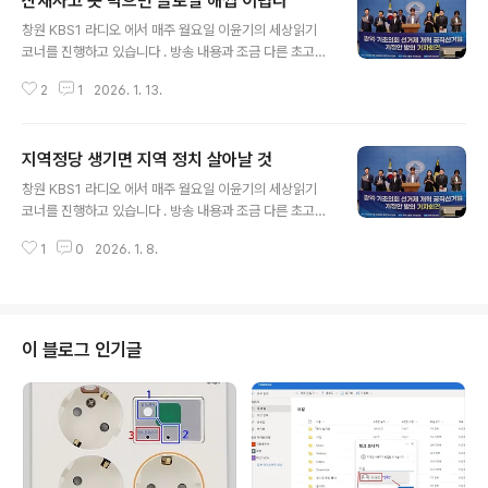
산재사고 못 막으면 글로벌 해썹 어렵다
글 내용
창원 KBS1 라디오 에서 매주 월요일 이윤기의 세상읽기
코너를 진행하고 있습니다 . 방송 내용과 조금 다른 초고이
기는 하지만 기록을 남기기 위해 포스팅 합니다.(2025. 1
2
1
2026. 1. 13.
0. 20 방송분) 오늘은 우리나라 소비자들의 가공식품 소비
증가와 실태와 세계 여러나라가 공통으로 식품의 안전을
인증하는 해썹 제도에 대한 이해와 함께 지난 8월 4일부터
지역정당 생기면 지역 정치 살아날 것
우리나라에 새로 도입된 글로벌 해썹 제도에 대하여 함께
글 내용
생각해 보겠습니다. 한국농촌경제연구원 자료에 따르면 2
창원 KBS1 라디오 에서 매주 월요일 이윤기의 세상읽기
025년 1분기 우리나라 가구당 월평균 식품구입 비용은 4
코너를 진행하고 있습니다 . 방송 내용과 조금 다른 초고이
6만원이었습니다. 특히 코로나-19시기를 겪으면서 가편
기는 하지만 기록을 남기기 위해 포스팅 합니다.(2025. 1
하게 조리할 수 있는 다양한 가공식품이 개발되기도 하였
1
0
2026. 1. 8.
0. 13 방송분) 내년 지방선거가 230여일 앞으로 다가왔습
고, 농민들도 소득증대를 위하여 농산물 가공 유통을 지속
니다. 지난 추석 연휴 동안에 내년 출마 예정자들이 추석 인
적으로 늘어나고 있기 때문이라고 ..
사를 위해 거리에 내걸어 놓은 현수막들 많이 보셨을텐데
요. 오늘은 지난 방송에 이어서 우리나라에 아직 도입되지
않은 지역정당의 필요성에 대하여 함께 생각해보겠습니다.
이 블로그 인기글
우리나라에는 정당이 몇 개나 있을까요? 흔히 잘 아시는 정
당을 국회의석 순서로 나열해보면 더불어민주당, 국민의
힘, 조국혁신당, 진보당, 개혁신당, 기본소득당, 사회민주당
순서로 7개 주요 정당이 있는데요. 아마 7개 원내정당도
다 기억 못하시는 분들..