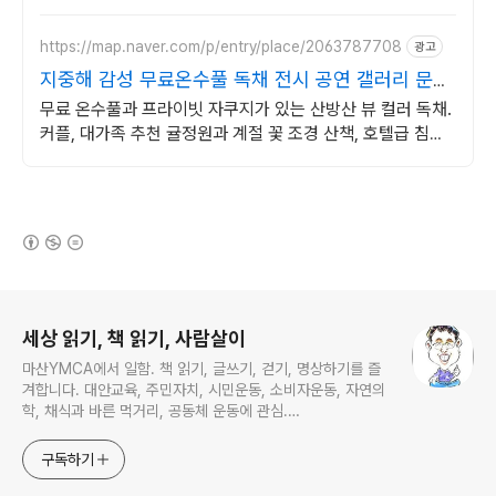
에서 다양한 간편요리를.
https://map.naver.com/p/entry/place/2063787708
광고
지중해 감성 무료온수풀 독채 전시 공연 갤러리 문화
공간
무료 온수풀과 프라이빗 자쿠지가 있는 산방산 뷰 컬러 독채.
커플, 대가족 추천 귤정원과 계절 꽃 조경 산책, 호텔급 침구
로 푹 쉬는 제주 감성 빌리지 독채.
(새창열림)
로그 정보
세상 읽기, 책 읽기, 사람살이
마산YMCA에서 일함. 책 읽기, 글쓰기, 걷기, 명상하기를 즐
겨합니다. 대안교육, 주민자치, 시민운동, 소비자운동, 자연의
학, 채식과 바른 먹거리, 공동체 운동에 관심.
ymcatop@gmail.com http://twtkr.com/ymcaman
http://www.facebook.com/ymcaman
구독하기