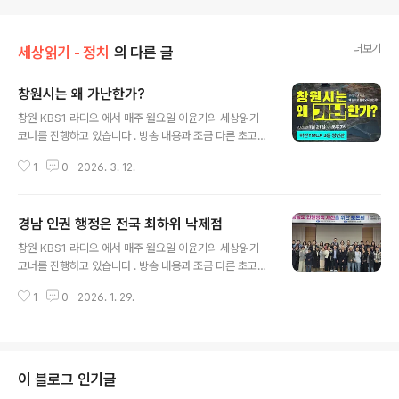
더보기
세상읽기 - 정치
의 다른 글
창원시는 왜 가난한가?
글 내용
창원 KBS1 라디오 에서 매주 월요일 이윤기의 세상읽기
코너를 진행하고 있습니다 . 방송 내용과 조금 다른 초고이
기는 하지만 기록을 남기기 위해 포스팅 합니다.(2026. 1.
1
0
2026. 3. 12.
26 방송분) 지난주 수요일(1월 21일) 마산YMCA 시민사
업위원회게 주최한 시민논단이 개최되었습니다. 30회를
맞이한 이번 시민논단은 6.3 지방선거를 140여일 앞두고
경남 인권 행정은 전국 최하위 낙제점
「창원시는 왜 가난한가?」를 주제로 개최되었습니다. 40여
글 내용
명의 시민들이 현장 토론회에 참여하였는데요. 오늘은 YM
창원 KBS1 라디오 에서 매주 월요일 이윤기의 세상읽기
CA 시민논단에서 토론되었던, 창원시가 가난한 이유를 함
코너를 진행하고 있습니다 . 방송 내용과 조금 다른 초고이
께 살펴 보겠습니다. YMCA 시민사업위원회가 「창원시는
기는 하지만 기록을 남기기 위해 포스팅 합니다.(2025. 1
왜 가난한가?」를 주제로 시민논단을 개최하게 된 첫 번째
1
0
2026. 1. 29.
1. 17 방송분) 지난 11일 국립창원대학교와 국가인권위원
이유는 “우리가 낸 세금이 왜 우리 삶으로 돌아오지 않는
회 부산인권사무소가 주최한 경상남도 인권정책 개선을 위
가” 하는 문제 의식..
한 토론회가 열렸습니다. 오늘은 이날 토론회에서 확인된
경남 인권 행정과 인권 정책의 현주소를 함께 살펴보겠습
니다. 인권은 인간이기 때문에 가지는 권리, 즉 인간다운 삶
이 블로그 인기글
을 영위하기 위해 필요한, 태어날 때부터 가지는 고유의 권