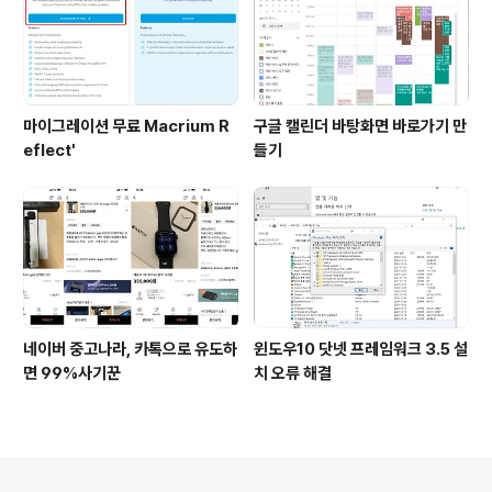
마이그레이션 무료 Macrium R
구글 캘린더 바탕화면 바로가기 만
eflect'
들기
네이버 중고나라, 카톡으로 유도하
윈도우10 닷넷 프레임워크 3.5 설
면 99%사기꾼
치 오류 해결
의안내