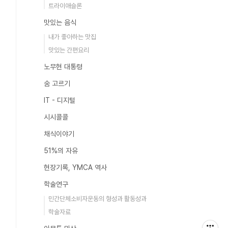
트라이애슬론
맛있는 음식
내가 좋아하는 맛집
맛있는 간편요리
노무현 대통령
숨 고르기
IT - 디지털
시시콜콜
채식이야기
51%의 자유
현장기록, YMCA 역사
학술연구
민간단체소비자운동의 형성과 활동성과
학술자료