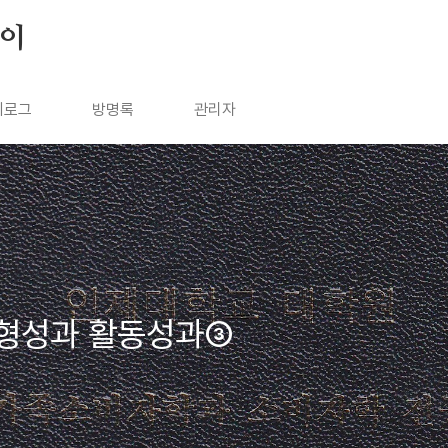
살이
치로그
방명록
관리자
형성과 활동성과③