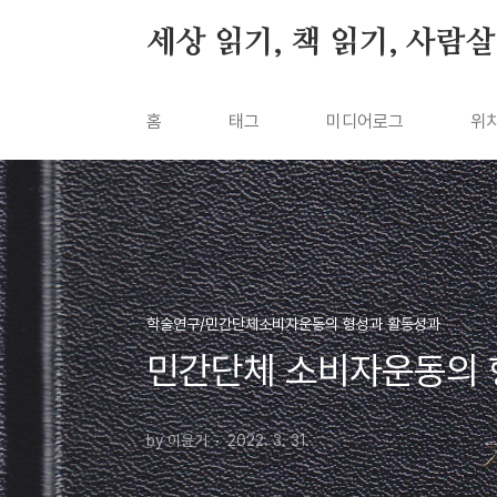
본문 바로가기
세상 읽기, 책 읽기, 사람
홈
태그
미디어로그
위
학술연구/민간단체소비자운동의 형성과 활동성과
민간단체 소비자운동의 
by 이윤기
2022. 3. 31.