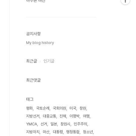
아무튼 마산
공지사항
My blog history
최근글
인기글
최근댓글
태그
평화
국토순례
국회의원
미국
창원
지방선거
대중교통
진해
이명박
여행
YMCA
선거
일본
창원시
민주주의
지방자치
마산
대통령
행정통합
청소년