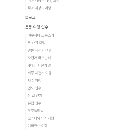
책과 세상 - 기타, 교양
책과 세상 - 여행
블로그
운동 여행 연수
야쿠시마 조몬스기
두 바퀴 여행
일본 자전거 여행
자전거 국토순례
4대강 자전거 길
제주 자전거 여행
제주 여행
인도 연수
산 길 걷기
유럽 연수
우포둘레길
오키나와 역사기행
미국연수 여행