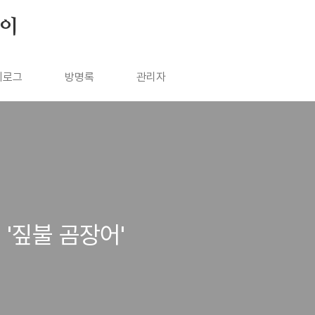
살이
치로그
방명록
관리자
'짚불 곰장어'