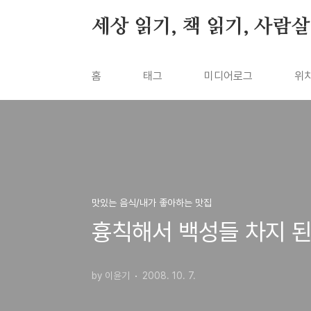
본문 바로가기
세상 읽기, 책 읽기, 사람
홈
태그
미디어로그
위
맛있는 음식/내가 좋아하는 맛집
흉칙해서 백성들 차지 된 
by 이윤기
2008. 10. 7.