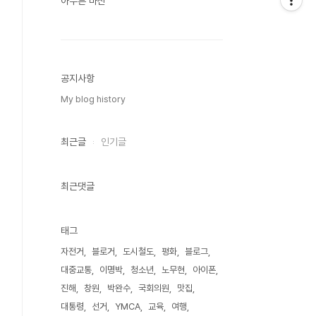
아무튼 마산
공지사항
My blog history
최근글
인기글
최근댓글
태그
자전거
블로거
도시철도
평화
블로그
대중교통
이명박
청소년
노무현
아이폰
진해
창원
박완수
국회의원
맛집
대통령
선거
YMCA
교육
여행