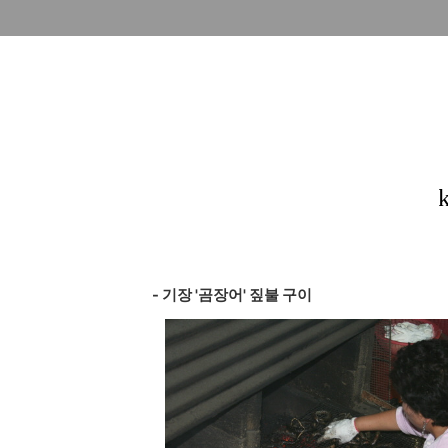
- 기장 '곰장어' 짚불 구이