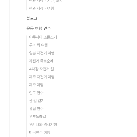
책과 세상 - 기타, 교양
책과 세상 - 여행
블로그
운동 여행 연수
야쿠시마 조몬스기
두 바퀴 여행
일본 자전거 여행
자전거 국토순례
4대강 자전거 길
제주 자전거 여행
제주 여행
인도 연수
산 길 걷기
유럽 연수
우포둘레길
오키나와 역사기행
미국연수 여행