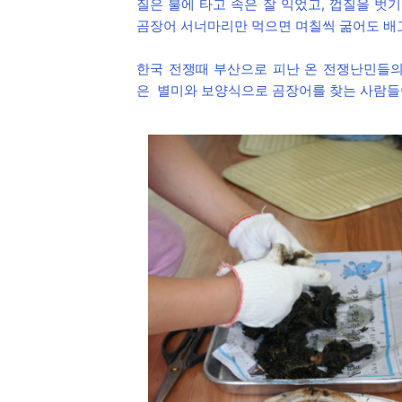
질은 불에 타고 속은 잘 익었고, 껍질을 벗
곰장어 서너마리만 먹으면 며칠씩 굶어도 배고
한국 전쟁때 부산으로 피난 온 전쟁난민들의
은 별미와 보양식으로 곰장어를 찾는 사람들이 