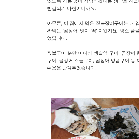
있도록 하는 것이 적당하겠다는 생각을 하였습
반감되기 마련이니까요.
아무튼, 이 집에서 먹은 짚불장어구이는 내 
싸먹는 '곰장어' 맛이 '딱' 이었지요. 평소 술
었답니다.
짚불구이 뿐만 아니라 생솔잎 구이, 곰장어 
구이, 곰장어 소금구이, 곰장어 양념구이 등 
쉬움을 남겨두었습니다.