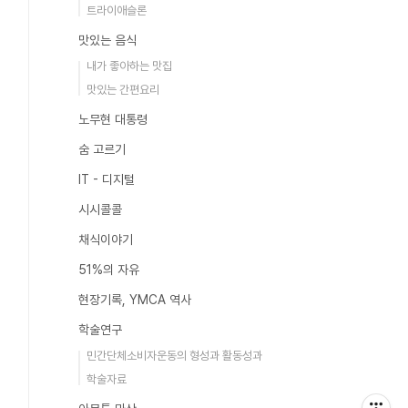
트라이애슬론
맛있는 음식
내가 좋아하는 맛집
맛있는 간편요리
노무현 대통령
숨 고르기
IT - 디지털
시시콜콜
채식이야기
51%의 자유
현장기록, YMCA 역사
학술연구
민간단체소비자운동의 형성과 활동성과
학술자료