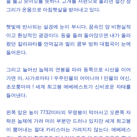
을 뚫고 솟아오를 듯하다. 고개를 서편으로 돌리면 설산 창
그리가 온몸으로 아침햇살을 받아내고 있다.
햇빛에 반사되는 설경에 눈이 부시다. 꿈속인 양 비현실적
이고 환상적인 광경이다. 등을 돌려 돌아앉으면 내가 올라
왔던 칼라파타를 언덕길과 멀리 쿰부 빙하 대협곡이 눈에
들어온다.
그리고 늘어선 눕체의 연봉을 따라 동쪽으로 시선을 이어
가면 아, 사가르마타 ! 우주만물의 어머니여 ! 만물의 여신,
초모룽마여 ! 세계 최고봉 에베레스트가 신비로운 자태를
들어낸다.
왼쪽 앞은 높이 7732미터의 무명봉이 막아서고 오른쪽 자
락은 눕체에 가려 머리 부분만 드러나 있지만 세계 최고봉
이 뿜어내는 절대 카리스마는 가려지지 않는다. 에베레스