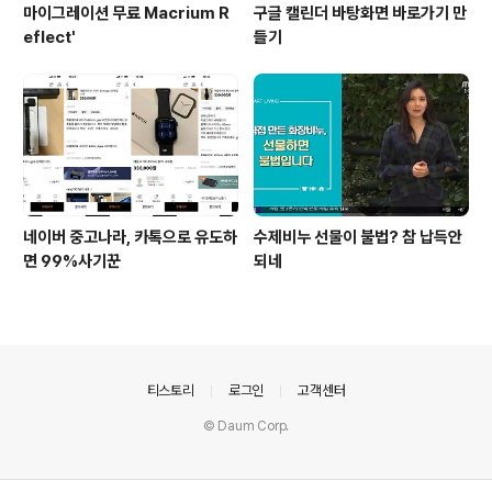
마이그레이션 무료 Macrium R
구글 캘린더 바탕화면 바로가기 만
eflect'
들기
네이버 중고나라, 카톡으로 유도하
수제비누 선물이 불법? 참 납득안
면 99%사기꾼
되네
의안내
티스토리
로그인
고객센터
© Daum Corp.