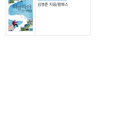
김영준 지음/팜파스