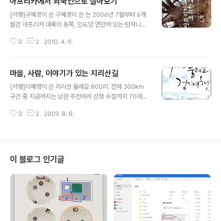
아프리카에서 외국인으로 살아보기
글 내용
[서평]구혜경이 쓴 구혜경이 쓴 는 2006년 7월부터 6개
월간 아프리카 대륙의 동쪽, 인도양 연안에 있는 탄자니아
에서 살았던 경험담을 기록한 책이다. 를 쓴 구혜경씨는 공
0
2
2010. 4. 9.
동육아 어린이집에서 만난 의 저자 김정미씨와 마음이 맞
아 아프리카 여행계획을 세웠다고 한다. 두 엄마의 관심사
가 "아이들을 자연 속에서 키울 수 없을까"하는 것이었고
마을, 사람, 이야기가 있는 지리산길
그러다 우연히 아프리카에서 아이를 키운 한 영국 엄마의
글 내용
책을 본 후 아프리카로 떠나자고 의기투합하기에 이른다.
[서평]이혜영이 쓴 지리산 둘레길 800리. 전체 300km
아프리카 대륙 탄자니아로 가는 길 는 이렇게 서툰 열정으
구간 중 지금까지는 남원 주천에서 산청 수철까지 70여k
로 시작한 세원이·윤재엄마 구혜경씨와 지호·지민이 엄마
m가 개통되었다. 지리산길 조성은 사업은 2007년부터
김정미씨가 함께 떠난 동아프리카 여행에서 그들이 겪은
0
2
2009. 8. 8.
'사단법인 숲길'이 산림청의 지원을 받아 본격적으로 진행
아프리카식 삶에 관한 이야기이다. "아프리카에 도착한 첫
되었다. (사)숲길은 지리산생명연대가 지리산길 사업을 위
날부터 새로운 모험의 연속이었고, 꿈에 그리..
해 설립한 부설법인이고, 지리산생명연대는 도법스님을 비
롯한 생명운동가들이 참여하여 지리산권을 중심으로 환경
운동과 생명평화운동을 펼쳐온 단체이다. (사) 숲길은 산림
이 블로그 인기글
청이 복권사업으로 조성한 녹색자금의 지원을 받고, 지리
산을 둘러싼 5개 시군의 협력을 받아 지금까지 70여 km
구간을 개통하였다. 당초 계획대로라면 매년 조금씩 개통
되어 2011년 즈음에 순환형의 지리산 둘레 길이 완성될 예
정이었다. 그러나, 지난해 말 산림청의 일..