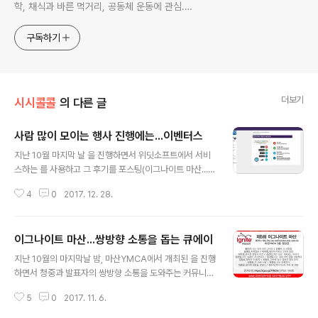
학, 채식과 바른 먹거리, 공동체 운동에 관심.
ymcatop@gmail.com http://twtkr.com/ymcaman
http://www.facebook.com/ymcaman
구독하기
더보기
시시콜콜
의 다른 글
사람 많이 모이는 행사 진행에는...이벤터스
글 내용
지난 10월 마지막 날 을 진행하면서 위딧소프트에서 서비
스하는 를 사용하고 그 후기를 포스팅(이그나이트 마산...쌍
방향 소통을 돕는 큐에이) 하였습니다. 진행팀과 참가자들
4
0
2017. 12. 28.
에게 '실시간 소통이 아주 좋았다'는 긍정적인 평가를 받았
습니다. 11월 20일 진행한 경상남도 청렴 원탁토론을 준비
하면서 보다 기능이 훨씬 많은 행사지원 플랫폼 서비스인
이그나이트 마산...쌍방향 소통을 돕는 큐에이
를 활용하였습니다. 블로그에 포스팅하면서 이그나이트 때
글 내용
사용했던 에 원탁토론에서 활용할 수 있는 몇 가지 기능이
지난 10월의 마지막날 밤, 마산YMCA에서 개최된 을 진행
더 있었으면 좋겠다는 제안을 하였습니다. 그랬더니 제작
하면서 청중과 발표자의 쌍방향 소통을 도와주는 커뮤니케
사인 위딧소프트에서 보다 한 단계 업그레이드 된 라는 서
이션 플랫폼인 'QA 큐에이'를 사용해 보았습니다. 큐에이
비스를 소개해주더군요. 며칠 동안 의 기능을 살펴보고 테
5
0
2017. 11. 6.
는 행사 참가자 출석 체크, 행사정보와 PPT등 자료제공,
스트 해 본 후 퍼실리테이터 사전 교육과 원탁 토론 당일에
실시간 질문 및 답변, 실시간 투표와 설문, 경품추점, 문자