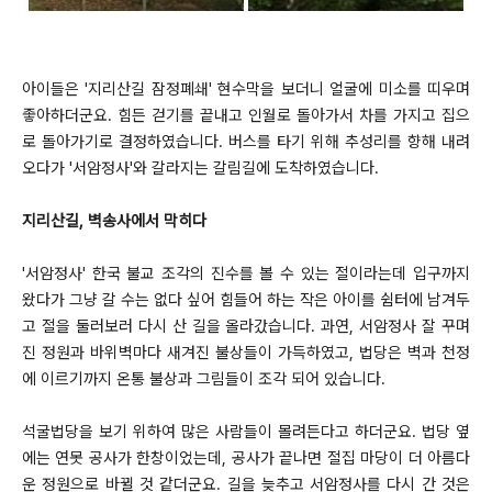
아이들은 '지리산길 잠정폐쇄' 현수막을 보더니 얼굴에 미소를 띠우며
좋아하더군요. 힘든 걷기를 끝내고 인월로 돌아가서 차를 가지고 집으
로 돌아가기로 결정하였습니다. 버스를 타기 위해 추성리를 향해 내려
오다가 '서암정사'와 갈라지는 갈림길에 도착하였습니다.
지리산길, 벽송사에서 막히다
'서암정사' 한국 불교 조각의 진수를 볼 수 있는 절이라는데 입구까지
왔다가 그냥 갈 수는 없다 싶어 힘들어 하는 작은 아이를 쉼터에 남겨두
고 절을 둘러보러 다시 산 길을
올라갔습니다. 과연, 서암정사 잘 꾸며
진 정원과 바위벽마다 새겨진 불상들이 가득하였고, 법당은 벽과 천정
에 이르기까지 온통 불상과 그림들이 조
각
되어 있
습니다.
석굴법당을 보기 위하여 많은 사람들이 몰려든다고 하더군요. 법당 옆
에는 연못 공사가 한창이었는데, 공사가 끝나면 절집 마당이 더 아름다
운 정원으로 바뀔 것 같더군요. 길을 늦추고 서암정사를 다시 간 것은