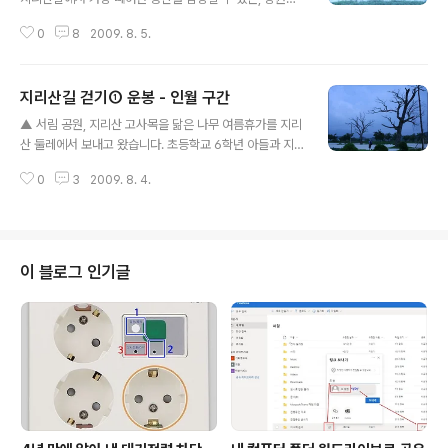
을 당산 쉼터 둘째 날, 아침 6시에 일어나 길 떠날 준비를
0
8
2009. 8. 5.
서둘렀습니다. 창 밖에 파란 하늘이 비치고 멀리서 들려오
는 경운기 소리에 잠을 깼습니다. 농사를 짓는 시골 사람들
에게는 이른 시간이 아니지만, 도회지에 사는 저희 부자는
지리산길 걷기① 운봉 - 인월 구간
평소 보다 훨씬 이른 아침에 일어나 길을 나섰습니다. 구인
글 내용
월교를 지나 인월 -> 금계 구간 이정표를 찾아 하천 옆으로
▲ 서림 공원, 지리산 고사목을 닮은 나무 여름휴가를 지리
난 둑길을 따라 길을 잡아 나섰습니다. 산간 마을에는 아직
산 둘레에서 보내고 왔습니다. 초등학교 6학년 아들과 지
어스름한 햇살이라 풀잎에 맺힌 이슬이 반짝반짝 빛나고
리산 길 걷기 여행을 다녀왔습니다. 원래는 친구 아들 둘과
있었습니다. 호젓한 새벽 길에 만난 풀잎에 맺힌 이슬도 신
0
3
2009. 8. 4.
함께 다섯 명이 제주도 자전거 일주 계획을 세우다가, 시간,
기하고 반가웠는지, 아들은 사진으로 찍어두라고 하더군
비용, 예약 문제 포기하였습니다. 대신, 시간, 비용, 예약이
요. 아직 이른 시간인데..
모두 수월한 지리산 둘레 길 걷기로 바꾸었는데, 친구네 아
이들과 일정이 맞지 않아 결국 저희 부자만 걷게 되었습니
다. 본격적인 휴가가 시작되는 지난 주말(8월 1일)에 시작
이 블로그 인기글
하여 2박 3일, 느긋한 일정으로 운봉 - 인월 - 금계 - 벽송
사 구간을 다녀왔습니다. 원래는 2박 3일 동안 주천에서
시작하여 벽송사까지 걷겠다는 계획을 세웠다가 자칫하면
아들에게 '걷기 여행'이 '극기 여행'이 될 듯하여 출발 전날
계획을 ..