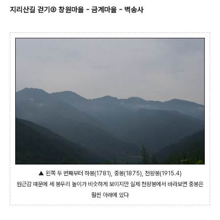
지리산길 걷기③ 창원마을 - 금계마을 - 벽송사
▲ 왼쪽 두 번째부터 하봉(1781), 중봉(1875), 천왕봉(1915.4)
원근감 때문에 세 봉우리 높이가 비슷하게 보이지만 실제 천왕봉에서 바라보면 중봉은
훨씬 아래에 있다