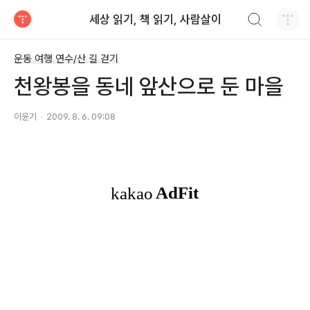
검색하기
세상 읽기, 책 읽기, 사람살이
티스토리
운동 여행 연수/산 길 걷기
천왕봉을 동네 앞산으로 둔 마을
이윤기
2009. 8. 6. 09:08