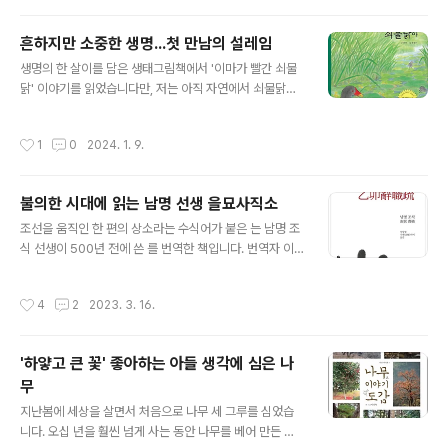
것보다 더 많이 읽는 독자였다"고 합니다. 쓰는 일은 재능
다 보면..
이 필요하지만, 읽는 것은 자유로울 뿐만 아니라 재능을 탓
흔하지만 소중한 생명...첫 만남의 설레임
할 필요도 없었으며, 책장을 펼치면 누적된 지혜를 만날 수
글 내용
있어 읽는 것이 더 행복했다고 합니다."행간에 숨기도 하고,
생명의 한 살이를 담은 생태그림책에서 '이마가 빨간 쇠물
행과 행 사이를 뛰어다니기도 하면서 세상과 몇 번이고 거
닭' 이야기를 읽었습니다만, 저는 아직 자연에서 쇠물닭을
듭 화해 했다. 무언가를 기어코 이해하고자 하는 마음이 곧
본 일이 없습니다. 어쩌면 우포늪이나 주남저수지에서 여
사랑이라는 것도 알게 되었다. 읽으면 읽을수록 모르겠는
러 새들과 함께 새물닭을 보았을지도 모릅니다만, 쇠물닭
작성시간
1
0
2024. 1. 9.
일이 많아지..
인 줄 모르고 보았으니 못 본 것과 다름이 없습니다. 글을
쓴 이영득 선생님은 "쇠물닭 둥지를 처음 본 날 가슴이 뛰
었다"고 합니다. "쇠물닭 둥지가 물위에 지은 수상가옥 같
불의한 시대에 읽는 남명 선생 을묘사직소
았다"고 합니다. 쇠물닭은 둥지를 만들고나서 싱싱한 줄(벼
글 내용
과에 속하는 물풀) 잎을 구부려서 가려놓는다고 합니다. 새
조선을 움직인 한 편의 상소라는 수식어가 붙은 는 남명 조
둥지를 보는 것은 새를 보는 것보다 훨씬하기 어려운 경험
식 선생이 500년 전에 쓴 를 번역한 책입니다. 번역자 이
이겠지요. 는 늘 자연과 가까이, 자연 속에서, 자연과 함께
상영이 밝혔듯이 그간 나온 여러 번역문과 다른 점이 있습
지내는 이영득 선생님이 직접 보고 관찰한 쇠물닭의 한살
니다. 바로 "구구절절 소상하게 풀이합니다. 풀이하고 풀이
작성시간
4
2
2023. 3. 16.
이를 담은 생태 그림책입니다. 사..
하고 또 풀이합니다. 때로는 원문과는 무관한 것처럼 보이
는 내용까지 말합니다." 주해번역이라고 이름 붙인 까닭이
기도 합니다. 남명 조식이 쓰고 이상영이 주해하여 옮긴 상
'하얗고 큰 꽃' 좋아하는 아들 생각에 심은 나
세하고 정확한 풀이를 위해 논어, 맹자, 중용, 대학, 주역, 서
무
경을 찾아보고, 한유, 유종원, 정명도, 정이천, 주희 등이 쓴
글 내용
글을 살펴보며, 남명집, 학기유편 등을 통해 조식의 말과 표
지난봄에 세상을 살면서 처음으로 나무 세 그루를 심었습
현을 가늠합니다. 500년 전 조선의 시사를 확인하기 위해
니다. 오십 년을 훨씬 넘게 사는 동안 나무를 베어 만든 종