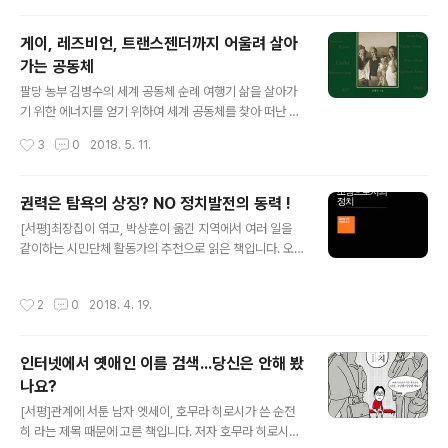
강해 맛을 즐길 수 없었습니다. 누군가는 '화장품 맛이 난
이다가 가장 인상 깊었던 한 대..
다'고도 하였고 다른 누군가는 이렇게 향이 강해 어떻게 차
게이, 레즈비언, 트랜스젠더까지 어울려 살아
로 마시냐고 했던 기억이 납니다. 함께 일하는 동료들도 목
가는 공동체
련 꽃잎을 차로 마실 수 있다는 것에 설레었지만, 실제로는
글 내용
맛이 없었다고 하더군요. 10여년 쯤 세월이 흐른 후, 지난
팔당 농부 김병수의 세계 공동체 순례 여행기 삶을 살아가
2월 말 꽃차 전문가인 이영득 선생님과 함께 '목련 꽃 잎
기 위한 에너지를 얻기 위하여 세계 공동체를 찾아 떠난 여
차'를 마셔보고는 깜짝 놀랐습니다. 십여 년 전쯤 목련 꽃
행. "사람들과 공동체를 이루어 살아가고 싶다"는 꿈을 가
작성시간
3
0
2018. 5. 11.
잎을 따..
진 사람들은 많지만 막상 그 꿈을 실현시키면서 살아가는
사람은 흔치 않습니다. 저도 그런 사람 중 한 명입니다. 은
유기농업과 사회운동을 하던 저자 김병수가 새로운 삶의
권력은 탐욕의 상징? NO 정치발전의 동력 !
에너지를 찾기 위해 2년 6개월 동안 세계 21개국 38개 공
글 내용
[서평]최장집이 엮고, 박상훈이 옮긴 지역에서 여러 일을
동체 마을을 찾아가 그들과 함께 살았던 경험을 담은 에세
같이하는 시민단체 활동가의 추천으로 읽은 책입니다. 오
이입니다. 세계적으로 알려진 유명한 공동체들은 어떤 모
늘의 정치 현안을 이해하는데 도움이 되는 책은 아닙니다
습으로 삶을 꾸려가고 있을까요? 가장 먼저 소개할 곳은 휴
만, 정치철학을 다룬 '고전'을 재미있게 읽었다는 이야기를
메니버서티 공동체입니다. 사람을 만드는 학교로 번역할
작성시간
2
0
2018. 4. 19.
듣고 욕심을 부린 책입니다. 출간 된 지 100년 쯤 된 책이
수 있는 휴메니버서티 공동체는 네덜란드 서쪽 바닷가 에
고 다른 나라의 현실에 기반한 책이라 그런지 쉽게 읽히는
그몬트라는 마을에 자리 잡은 공동체입니..
책은 아니었습니다만, 후배들과의 공부모임에서 같이 읽은
인터넷에서 옛애인 이름 검색...당신은 안해 봤
덕분에 '어렵지 않은 척하며' 끝까지 읽었습니다. 대학시절
나요?
막스 베버, 하버마스 이런 사람들이 쓴 책을 죽죽 읽어내는
글 내용
친구가 있어 '의기소침'했던 시절이 있습니다. 그런 기분을
[서평]관계에 서툰 남자 엣세이, 호무라 히로시가 쓴 순전
만회하려고 막스 베버를 읽었는데 나이가 들고 공부가 좀
히 라는 제목 때문에 고른 책입니다. 저자 호무라 히로시가