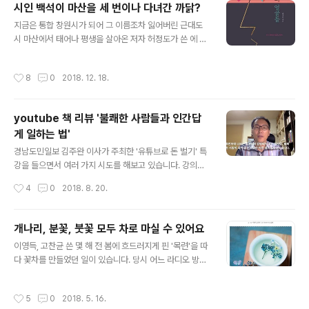
시인 백석이 마산을 세 번이나 다녀간 까닭?
고, 태어난 곳, 어린 시절 뛰어 놀던 골목길, 처음 소품을 갔
글 내용
지금은 통합 창원시가 되어 그 이름조차 잃어버린 근대도
던 곳, 처음 수학여행을 갔던 곳, 그녀를 처음 만난 곳과 결
시 마산에서 태어나 평생을 살아온 저자 허정도가 쓴 에 나
혼식장 그리고 신혼여행을 갔던 곳, 아이가 태어 난 병
오는 첫 문장은 매우 강렬합니다. "장소를 피해가는 삶은
원......그리고 숨을 거둔 곳에 이르기까지 우리 삶은 장소에
없다. 출생부터 죽음까지 생의 한 순간도 장소를 벗어날 수
서 장소로 이어지고 그 중 어떤 장소는 강렬한 기억으로 나
작성시간
8
0
2018. 12. 18.
는 없다."(본문 중에서) 은 바로 장소에 새겨진 사람들의 삶
와 다른 사람에게 각인되곤 합니다. 은 바로 장소에 새겨진
을 담은 책이고, 사람들이 장소에 새겨 놓은 흐릿한 기억들
사람들의 삶..
의 재발견입니다. 저자는 건축과 도시전문가로 오랫동안
youtube 책 리뷰 '불쾌한 사람들과 인간답
'도시의 공간 변천'을 연구하고 기록해 왔는데, 이번엔 도시
게 일하는 법'
와 건축에 관한 이야기대신 그곳을 거쳐 간 사람들에 주목
글 내용
하였고 그들의 발자취와 그들이 걸었던 길을 쫓아 이 책에
경남도민일보 김주완 이사가 주최한 '유튜브로 돈 벌기' 특
담았습니다. "20세기 전반 60여 년, 마산이라는 한 도시에
강을 들으면서 여러 가지 시도를 해보고 있습니다. 강의를
남긴 16인의 흔적"을 도시와 건축에 탁견을 가진 저자가
들으며 좋은 컨텐츠를 생산해야 한다는 것을 알게 되었는
작성시간
4
0
2018. 8. 20.
여러 자료와 문헌들을 바..
데, 어떤 것을 만들면 재미도 있고 의미도 있는 컨텐츠를 만
들 수 있을 지 고민하다 늘 가까이에 있는 책을 활용해보기
로 하였습니다. 왜냐하면 꾸준히 책을 사고 읽는 편이라 지
개나리, 분꽃, 붓꽃 모두 차로 마실 수 있어요
속적으로 컨텐츠로를 만들어 낼 수 있으려면, 텍스트로만
글 내용
이영득, 고찬균 쓴 몇 해 전 봄에 흐드러지게 핀 '목련'을 따
작성하던 책 리뷰를 영상으로 제작할 수 있겠다 싶었기 때
다 꽃차를 만들었던 일이 있습니다. 당시 어느 라디오 방송
문입니다. 10년 넘게 오마이뉴스와 블로그를 통해 제가 읽
에서 '목련꽃차' 이야기를 듣고 아무 공부 없이 등산로 어귀
은 책 리뷰 기사를 포스팅하였는데, 유튜브 특강을 듣고 나
에 활짝 핀 목련꽃을 따다가 잘 말려서 차로 우려 보았습니
서 2~3분짜리 짧은 영상으로 책을 소개하는 시도를 해보
작성시간
5
0
2018. 5. 16.
다. 하지만 아무것도 모르고 만든 목련 꽃 잎차는 향이 너무
았습니다. 일찍 퇴근 한 날, 가장 최근에 읽었던 책을 뒤적