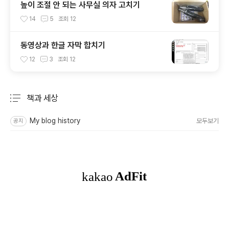
높이 조절 안 되는 사무실 의자 고치기
14
5
조회
12
동영상과 한글 자막 합치기
12
3
조회
12
책과 세상
분류 전체보기
주요 글 목록
My blog history
모두보기
공지