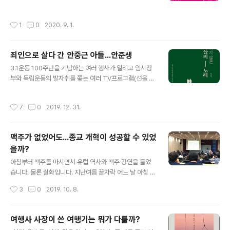
로따로가 아니라는 것을 깨닫게 되었다는 것이다. "내가 제
치 앞도 정확히 예측하지 못하는 인간들은 늘 크고 작은 위
안한 책제목은 말하듯 쓰고, 글 쓰듯 말하라 였다. 글을 잘
기를 겪으면서 살아가고 있습니다. “전 세계의 모든 기업과
작성시간
1
0
2020. 9. 1.
쓰고 싶으면 말을 ..
정부기관 그리고 교육기관이 2020년 초에 내놓은 각종 사
업계획들과 장기적인 예측은 완전히 의미를 잃었습니다.”
저자는 과거의 경험을 최대한 끌어 모아 미래를 예측하는
죄인으로 살다 간 안중근 아들...안준생
방식을 ‘올드타입’이라고 부르는데, 낡은 사고방식은 위기
글 내용
대응을 더욱 어렵게 할 뿐이라고 주장합니다. 철학과 미술
3.1운동 100주년을 기념하는 여러 행사가 열리고 임시정
사학을 공부하고 경영 컨설턴트로 일하는 독특한 이력을
부와 독립운동의 발자취를 쫓는 여러 TV프로그램(선을 넘
가진 야마구치 슈는 라는 전작으로 인하여 한국 독자들에
는 녀석들, 같이 펀딩 등)들이 연말까지 이어지고 있습니다.
게 깊은 인상을 남긴 작가입니다. 는 철학적 사유를 바탕으
유명 배우와 스타 역사학자가 나서서 널리 알려지지 않았
작성시간
7
0
2019. 12. 31.
로 경영컨설턴트로서 새로운 시대가 요구..
던 독립운동가들의 삶을 조명하는 의미있는 프로그램들이
지요. 3.1운동 100주년을 기념하는 행사가 한 해 내내 전
국 곳곳에서 있었고, 대한민국 독립운동 성지 중 한 곳인 밀
맥주가 없었어도...종교 개혁이 성공할 수 있었
양에서도 의열단 창단 100주년 행사가 열리고 기념탑과
을까?
공원도 만들어졌습니다. 한 해 전에는 약산 김원봉 생가 터
글 내용
에 이 개관 되었습니다. 이런 역사적인 일들이 일어나는 사
아침부터 맥주를 마시면서 유럽 역사와 맥주 강연을 들었
이에 조선의열단과 밀양 독립운동사를 강의하고, 100년
습니다. 물론 실화입니다. 지난여름 끝자락 어느 날 아침 9
전 독립운동을 하던 그들의 삶을 잊어버리지 말자며 '기억
시 구례 자연드림파크에서 체코 맥주를 마시며 목사님의
작성시간
3
0
2019. 10. 8.
투쟁' 이끌어가는 최필숙 선생이 ..
아침 설교를 들었습니다. 이른바 맥덕 목사로 불린다는 고
상균 목사가 ‘맥주와 영성의 어머니, 힐데가르트 폰 빙엔’이
라는 주제로 말씀을 증거 하였습니다. 원래 이 특강의 제목
여행사 사장이 쓴 여행기는 뭐가 다를까?
은 ‘금기를 넘어서 시대와 通하는 성경 읽기’입니다. 전국
글 내용