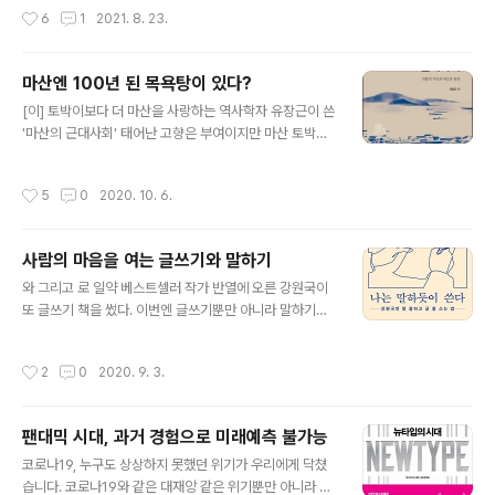
조선왕조실록과 당대 문헌을 두루 살피는 수고와 노력을
이를 얼마나 썼을까요? 공부방을 가득 채운 책들만 해도 나
작성시간
6
1
2021. 8. 23.
담은 번역입니다..
무 수백 그루는 베어내지 않았을까 싶은데... 무심하게도 그
동안 나무 한 그루 심지 않고 살았습니다. 평생 처음으로 나
무를 심게 된 것은 지난여름 이맘때 자전거 사고로 하늘나
마산엔 100년 된 목욕탕이 있다?
라로 떠난 아들이 그리워서였습니다. 아들은 아주 어릴 때
글 내용
[이] 토박이보다 더 마산을 사랑하는 역사학자 유장근이 쓴
자기는 '하얗고 큰 꽃'이 좋다고 하였는데 아이가 말한 꽃은
'마산의 근대사회' 태어난 고향은 부여이지만 마산 토박이
봄에 피는 목련이었습니다. 또 아들은 하얀 꽃잎이 비처럼
보다 더 마산을 사랑하는 역사학자가 유장근입니다. 는 그
흩날리는 벚꽃을 좋아하였습니다. 일터 근처에 산속에 목
가 지난 2010년 이명박 정부의 졸속적인 행정구역 통합으
련 묘목 두 그루와 키가 4미터쯤 자란 빼빼 마른 왕벚나무
작성시간
5
0
2020. 10. 6.
로 이름마저 사라진 '근대 도시 마산'을 미시적으로 연구한
한 그루를 사다 심었습니다. 묘목장에 힘없이 서 있는 벚나
역사책입니다. 그는 개항 이전부터 오랜 세월 발전해 온 전
무는 옮겨 심은 지 이틀..
통 도시를 원마산이라 부르고, 개항 이후 일제 식민 통치하
사람의 마음을 여는 글쓰기와 말하기
에서 새롭게 형성된 지역을 신마산(오늘 날도 신마산이라
글 내용
고 부른다)으로 부릅니다. 저자는 이 책을 통해 두 지역의
와 그리고 로 일약 베스트셀러 작가 반열에 오른 강원국이
형성과 변화 발전 과정을 연구한 도시 역사 그리고 목욕탕
또 글쓰기 책을 썼다. 이번엔 글쓰기뿐만 아니라 말하기에
100년사와 같은 사람들의 생활양식, 마산 지역의 근대교
관한 고민을 함께 담아내어 를 새로 출간한 것이다. 이미 세
육의 발전과 쇠퇴 그리고 창신 학교 연구와 독립운동가 이
권의 글쓰기 관련 책을 냈는데, 글쓰기에 대하여 또 무슨 할
작성시간
2
0
2020. 9. 3.
교재 선생에 대한 연구를 함께 ..
말이 남아 있을까 하는 미심쩍은 마음으로 읽기 시작한 책
이다. 아마 독서모임에서 함께 읽어야 하는 책이 아니었다
면 읽지 않았을 책이었다. 이 책에 담긴 내용은 책 제목 그
팬대믹 시대, 과거 경험으로 미래예측 불가능
대로이다. 잘 쓰고 잘 말하려면 어떻게 하는 것이 좋은지를
글 내용
저자의 고민과 경험으로 녹여낸 책이다. 오랫동안 남의 글
코로나19, 누구도 상상하지 못했던 위기가 우리에게 닥쳤
을 쓰고 읽다가 오십 줄에 들어서야 글쓰기와 말하기가 따
습니다. 코로나19와 같은 대재앙 같은 위기뿐만 아니라 한