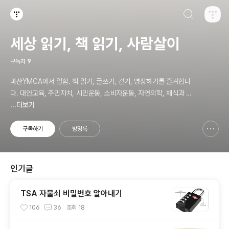
검색하기
티스토리
세상 읽기, 책 읽기, 사람살이
구독자
9
마산YMCA에서 일함. 책 읽기, 글쓰기, 걷기, 명상하기를 즐겨합니
다. 대안교육, 주민자치, 시민운동, 소비자운동, 자연의학, 채식과 바
른 먹거리, 공동체 운동에 관심. ymcatop@gmail.com http://twt
...더보기
kr.com/ymcaman http://www.facebook.com/ymcaman
구독하기
방명록
신고하기 레이어
열기
인기글
TSA 자물쇠 비밀번호 알아내기
106
36
조회
18