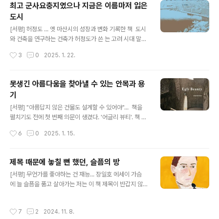
최고 군사요충지였으나 지금은 이름마저 잃은
도시
글 내용
[서평] 허정도 ... 옛 마산시의 성장과 변화 기록한 책 도시
와 건축을 연구하는 건축가 허정도가 쓴 는 고려 시대 말
기 마산포로부터 유래된 도시 명칭을 700여 년 만에 자발
작성시간
3
0
2025. 1. 22.
적(?)으로 버린 도시, 옛 경남 마산시의 성장과 변화를 기록
한 책이다. 이 도시에 살아온 사람들이 흔히 들었던 '전국 7
대 도시' 마산은 2010년 7월 1일 통합 창원시(현, 창원 특
못생긴 아름다움을 찾아낼 수 있는 안목과 용
례시)의 일부가 되었다. '마산'이라는 옛 명칭은 그냥 합포
기
구, 회원구로 부르는 것이 더 자연스러운 구청 이름 앞에 길
글 내용
고 부자연스럽게 남아 아직은 마산합포구, 마산회원구
[서평] "아름답지 않은 건물도 설계할 수 있어야"... 책을
로 불리고 있다. 선사시대부터 사람들이 살았던 마산 지역
펼치기도 전에 첫 번째 의문이 생겼다. '어글리 뷰티'. 책 제
은 가야 시대 고분군이 남아 있고, 일본 정벌을 위해 3만 3
목이 뭐 이런가 싶었다. 그런 나의 의문은 서문을 펼치면서
작성시간
6
0
2025. 1. 15.
천명의 여몽연합군이 주둔하였던 고려 후기에는 당대 최고
금세 '아하'하는 감탄사로 바뀌었다. 책 제목에는 저자의 건
의 군사요충..
축 철학이 담겨 있었다. 흔히 우리들은 '아름다운 건축물'-
세밀한 디테일, 세련된 입면, 균형 잡힌 비례 등 - 에 감동하
제목 때문에 놓칠 뻔 했던, 슬픔의 방
지만, 사람들의 삶과 함께 공존하는 쓸모 있는 투박한 건물
글 내용
[서평] 무언가를 좋아하는 건 재능... 장일호 에세이 가슴
에 담긴 문화와 사람들의 이야기를 이해하게 되면 새로운
에 늘 슬픔을 품고 살아가는 저는 이 책 제목이 반갑지 않았
시선으로 공간을 만나게 된다는 것이다. 는 거친 철판과 낡
습니다. '독서 모임'에서 함께 읽기로 정한 책이 아니었다
은 벽돌로 둘러싸인 언뜻 투박하고 낡고 못생긴 것처럼 보
면, 스스로 같은 제목의 책을 읽지 않았을 것입니다. 시사I
이는 공간들이지만, 그 안에 담긴 서사를 이해하고, 그 속
작성시간
7
2
2024. 11. 8.
N 기자로 일하는 저자는 글 쓰는 것이 직업이었지만, "쓰는
에 스며있는 사람들의 삶과 켜켜이 쌓인 시간에 주목하