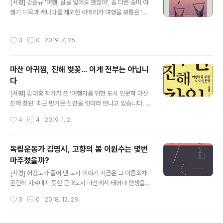
[서평] 강순규 '여행, 길을 잃어도 괜찮아', 좀 다른 중미 여
에서 모인 YMCA 활동가들이 모인 자리에서 고상균 목사
행기 미국과 캐나다를 제외한 아메리카 여행을 보통은 '중
가 ‘맥주와 영성의 어머니 힐데가르트 폰 빙엔’의 일대기를
남미 여행'이라고 부릅니다. 그래서 '중미 여행'이라는 단어
중심으로 ‘맥주와 영성’에 관한 이야기를 들려주었습니다.
는 웬지 좀 어색합니다. 강순규가 쓴 는 멕시코에서 파나마
밝은 호박빛이 감도는 체코 맥주 ‘부데요비츠키 부드바
작성시간
3
0
2019. 7. 26.
까지 이어지는 50일간의 중미 배낭여행 기록입니다. 는 저
르’를 마시면서 강연을 듣고 현장에서 판매하는 를 현장 구
자 강순규가 유럽 전문 여행협동조합 '소풍' 대표가 되기 직
매하였습니다. 연수에서 돌아 온 주말..
전에 다녀온 중미 여행기입니다. 그는 지금 사회적 기업으
마산 아귀찜, 진해 벚꽃... 이게 전부는 아닙니
로 운영되는 더 큰 여행사 사장이 되어 있습니다. 여행사 사
다
장이 쓴 여행기는 뭔가 다를까요? 네, 다릅니다. 우선 숙박,
글 내용
교통, 식당 등에 관한 정보가 나열되어 있는 그런 책이 아닙
[서평] 김대홍 작가가 쓴 '여행자를 위한 도시 인문학 마산
니다. 멋진 사진을 여러 장 올려두고 간단한 소회를 기록해
진해 창원' 최근 반가운 신간을 잇따라 만나고 있습니다. 얼
두었거나 경험과 정보를 담고 있는 블로그 포스팅들과도
마 전 허정도 박사 쓴 을 흥미롭게 읽고 소개하였는데, 며칠
작성시간
4
4
2019. 1. 2.
다릅니다. ..
뒤 김대홍 작가가 쓴 (아래 마산 진해 창원)을 읽게 되었습
니다. 은 마산이 도시로 발전하던 근대 개항기 이후 마산에
살았거나 마산을 다녀 간 16명의 유명인 이야기를 담은 책
독립운동가 김명시, 고향의 봄 이원수는 몇번
인데, 김대홍 작가가 쓴 책 은 여행자들에게 지금은 '통합
마주쳤을까?
창원시'가 된 마산, 창원, 진해를 넓고 얕게 소개하는 책입
글 내용
니다. 낯모르는 작가가 를 주제로 한 책을 냈다기에 반갑기
[서평] 허정도가 풀어 낸 도시 이야기 지금은 그 이름조차
도 하고 놀랍기도 하였는데, 저자 소개를 보니 마산에서 초
온전히 지켜내지 못한 근대도시 마산에서 태어나 평생을
중고를 다니고 진해에서 군 생활을 하였고, 첫 직장 생활도
살아 온 저자 허정도가 쓴 에 나오는 첫 문장은 매우 강렬합
작성시간
3
0
2018. 12. 29.
창원에서 한 지역 사람이더군요. 저자가 에서 기자로 일했
니다. “장소를 피해가는 삶은 없다. 출생부터 죽음까지 생
던 인연으..
의 한 순간도 장소를 벗어날 수는 없다.” (본문 중에서) 아
울러 저자가 예를 든 것처럼 “첫사랑의 속삭임”은 물론이