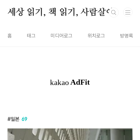
본문 바로가기
세상 읽기, 책 읽기, 사람살이
홈
태그
미디어로그
위치로그
방명록
일본
69