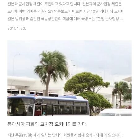
일본과 군사협정 체결이 추진되고 있다고 합니다. 일본과의 군사협정 체결은
도대체 어떤 의미를 가질가요? 언론보도에 따르면 지난 10일 기타자와 도시미
일본 방위상과 김관진 국방장관간의 회담에 대해 국방부는 "한일 군사협정 체
결의 공감대를 형성"하고, "유엔평화유지활동(PKO)과 인도적 지원 및 재난구
2011. 1. 20.
호활동 등의 분야에서 물자, 식량, 연료를 서로 지원하는 상호군수지원협정 체
결을 위해 구체적인 협의를 진행하기로 했다"는 것입니다. 김관진 국방장관이
“여론도 고려해야 하는 만큼 로키(낮은 자세)로 진전시켜 가자”고 하였다는 일
본 언론보도를 보면, 군사협정 논의가 물밑에서 장기간 진행되었으며, 수면위
에서 논의되고 있는 상호군수지원협정도 본격적인 군사협정체결을 위한 과정
이라고 볼 수 있습니다. 그러나, 한일간의..
동아시아 평화의 교차점 오키나와를 가다
지난 주말(15일) 제가 일하는 단체의 회원들과 함께 오키나와에 와 있습니다.