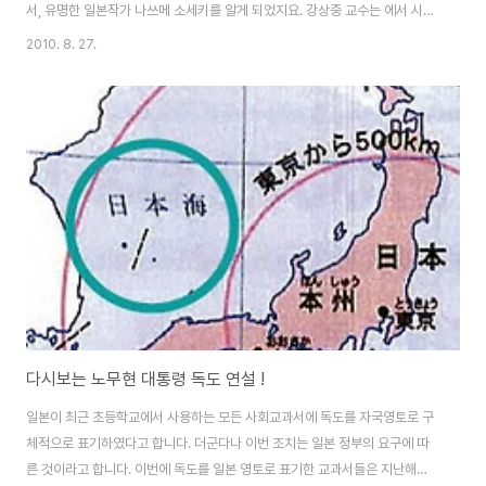
서, 유명한 일본작가 나쓰메 소세키를 알게 되었지요. 강상중 교수는 에서 시대
를 꿰뚫어보는 지식인으로 나쓰메 소세키와 막스 베버를 여러 차례 인용합니
2010. 8. 27.
다. “나쓰메 소세키와 막스 베버가 백 년 전에 쓴 것을 다시 읽어보면 현재를 살
아가는 우리의 고민을 해결할 수 있는 실마리가 곳곳에 자리 잡고 있음을 알 수
있습니다.” 막스 베버 역시 충분히 잘 알지 못하지만 낯설지 않은 이름이지만,
일본의 국민작가라고 하는 유명한 나쓰메 소세키는 강상중 교수의 이 책을 통
해 처음 알게 되었습니다. 강상중 교수에게 ‘고민의 힘’을 배운 후 나쓰메 소세
키라는 이름을 마음에 ..
다시보는 노무현 대통령 독도 연설 !
일본이 최근 초등학교에서 사용하는 모든 사회교과서에 독도를 자국영토로 구
체적으로 표기하였다고 합니다. 더군다나 이번 조치는 일본 정부의 요구에 따
른 것이라고 합니다. 이번에 독도를 일본 영토로 표기한 교과서들은 지난해의