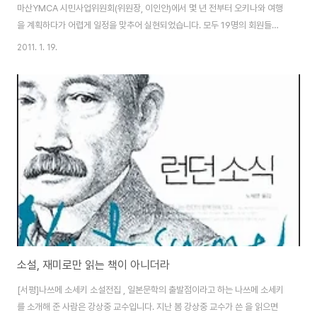
마산YMCA 시민사업위원회(위원장, 이인안)에서 몇 년 전부터 오키나와 여행
을 계획하다가 어렵게 일정을 맞추어 실현되었습니다. 모두 19명의 회원들과
함께 오키나와의 역사와 문화, 특히 근, 현대사를 공부하고 있는 중입니다. 어제
2011. 1. 19.
(16일)는 미해병대출신으로 도쿄에서 대학교수 생활을 마치고 오키나와에서
평화운동과 환경운동에 몸 담고 있는 더글러스 러미스 교수의 강의를 들었습니
다. 국내에는 녹색평론사에서 출간한 라는 책의 저자로 꽤 많이 알려진 분입니
다. 더글러스 러미스 교수의 강연회는 반전, 평화를 주제로 작품을 전시하는 후
텐마 기지 옆 사키마 미술관에서 열렸습니다. 더글러스 러미스 교수의 강연을
포함한 이 이야기는 좀 더 내용..
소설, 재미로만 읽는 책이 아니더라
[서평]나쓰메 소세키 소설전집 , 일본문학의 출발점이라고 하는 나쓰메 소세키
를 소개해 준 사람은 강상중 교수입니다. 지난 봄 강상중 교수가 쓴 을 읽으면