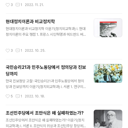
부터 시작되었다. 상업자본주의 발달로 농업생산의 착취관
출하는 소-중선거구제, 전국단위 비례대표제 혼합 선거제
작성시간
3
1
2022. 11. 21.
계를 경제적 기반으로 삼았던 봉건사회는 점차 안정성을
도 4) 일본의 연합정치는 대체로 중의원과 참의원에서 안
잃게 되었다. 2) 농민에 대한 착취를 강화하거나 제후와 무
정적인 과반수를 확보하기 위한 제1..
사들은 최대 상업도시 에도, 오사카, 교토의 상인에게 돈을
현대정치이론과 비교정치학
빌렸다. 상인은 신분이 가장 낮았지만 제후와 무사들은 상
글 내용
인들에게 의존하기 시작하였다. 3) 영지를 넉넉히 소유한
현대정치이론과 비교정치학 이윤기(정치외교학과) I. 현대
상급 무사들은 연공미를 팔아 부를 축적할 수 있었지만, 수
정치이론의 주요 쟁점 1. 프랑스 시민혁명과 에드먼드 버크
입이 부족한 하급무사들은 상업자본주의가 발달하면서 생
의 시민혁명 비판 “프랑스 혁명은 이제까지 세상에서 벌어
활기반이 점점 취약해졌다. 나. 대외관계의 변화 1) 쇼균 이
진 일 가운데 가장 경악스런 것이며, 온갖 종류의 죄악과 어
작성시간
3
1
2022. 10. 25.
에미쓰가 1639년 쇄국령을 내..
리석은 짓이 뒤범벅이 된 쓰레기 잡탕들의 광기다.” “역사
적으로 발전해온 기존 제도들은 사람들의 인식 범위를 넘
어서는 효능을 지니기 때문에 유지하는 것이 타당하다.” 1
국민승리21과 민주노동당에서 정의당과 진보
789년 7월 프랑스혁명이 일어났을 때, 영국 보수주의 정
당까지
치사상가인 에드먼드 버크(1729~1797)는 초창기엔 방
글 내용
관자적 태도를 취했다. 그러나 영국 지식층에서 프랑스 혁
한국 진보정당 고찰: 국민승리21과 민주노동당에서 정의
명을 자유의 새로운 여명으로 평가하고, 열렬하게 지지하
당과 진보당까지 이윤기(정치외교학과) I. 서론 1. 연구의
는 대중 선동을 시작하자 비판적 입장으로 돌아섰다. 그가
목적 오늘날 여러 사람이 진보정치의 위기를 이야기한다.
작성시간
5
1
2022. 10. 18.
프랑스 혁명을 비판 논리를 자세하게 ..
제20대 대통령선거에서 정의당 심상정 후보는 2.37%(8
0만 3358표)를 득표하였다. 심상정은 득표율은 19대 대
선에서 자신이 얻었던 6.17%(201만 7458표)에 한참 못
조선민주당에서 조만식은 왜 실패하였는가?
미쳤으며, 권영길이 17대 대선 얻은 3.02%, 16대 대선에
글 내용
조선민주당에서 조만식은 왜 실패하였는가? 이윤기(정치
서 얻은 3.9%에도 못 미쳤다. 1997년 11월 18일 국민승
외교학과) Ⅰ. 서론 Ⅱ. 조만식의 위상과 조선민주당 창당에서
리21의 창당 이후 최대의 침체와 위기에 직면하고 있다. 이