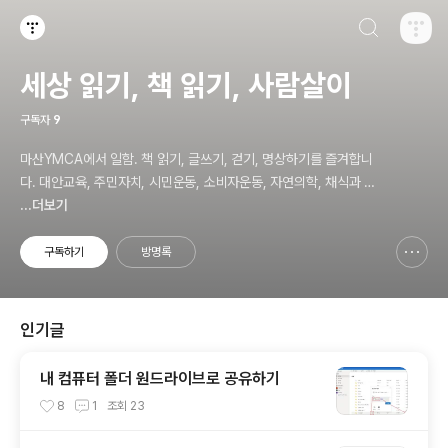
검색하기
티스토리
세상 읽기, 책 읽기, 사람살이
구독자
9
마산YMCA에서 일함. 책 읽기, 글쓰기, 걷기, 명상하기를 즐겨합니
다. 대안교육, 주민자치, 시민운동, 소비자운동, 자연의학, 채식과 바
른 먹거리, 공동체 운동에 관심. ymcatop@gmail.com http://twt
...더보기
kr.com/ymcaman http://www.facebook.com/ymcaman
구독하기
방명록
신고하기 레이어
열기
인기글
내 컴퓨터 폴더 원드라이브로 공유하기
8
1
조회
23