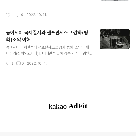
퇴출까지 Ⅲ. 조선민주당에서 실패 원인 Ⅳ. 결론 I. 서론 1.
글에서는 1997년 국민승리21의 창당부터 2022년 현재
연구목적 북한정치사에 관한 공부를 시작하면서 가장 납득
의 정의당과 진보당으로 대표되는 약 25년간의 한국 진보
작성시간
1
0
2022. 10. 11.
하기 어려우면서 한편으로 가장 궁금했던 것은 바로 고당
정당의 형성과 발전(혹은 후퇴)과정을 살펴보고자 한다. 2.
조만식이 왜 실패하였는가 하는 의문이었다. 고당 조만식
..
은(1883~1950) 인도의 정신적 지도자이자 독립운동가
동아시아 국제질서와 샌프란시스코 강화(평
였던 마하트마 간디에 버금가는 것으로 평가되어 ‘조선의
화)조약 이해
간디’라고 불리웠다. 그가 조선의 간디로 불린 것은 간디와
글 내용
비슷한 활동을 하였을 뿐만 아니라 그만큼 영향력이 큰 인
동아시아 국제질서와 샌프란시스코 강화(평화)조약 이해
물이었다는 뜻이다. 역사학자 장규식은 “상인 집안내지 그
이윤기(정치외교학과) I. 머리말 박근혜 정부 시기의 위안
카스트 출신으로 식민 본국의 심장부에 유학하여 법학을
부 합의나 문재인 정부 시기 일본과의 군사정보보호협정G
작성시간
2
0
2022. 10. 4.
전공한 이력이라든지, 일상에서 ..
SOMIA(General Security of Military Information
Agreement)을 둘러싼 논쟁과 논란은 한일관계의 특수
성을 보여주는 대표적 사례들이다. 우리나라는 세계 35개
국가와 GSOMIA 협정을 체결하였고, 일본은 미국, 영국,
프랑스, 이탈리아, 호주, 인도와 GSOMIA 협정을 맺고 있
는데, 유독 논란이 되는 것은 한일 간 GSOMIA뿐이다(신
욱희, 2020). 이런 모든 논란은 일본의 한국에 대한 식민
지배로부터 비롯되는 것이지만, 동아시아 국제관계의 측면
에서는 제2차 세계대전 이후 동아시아 국제질서를 재편
에..