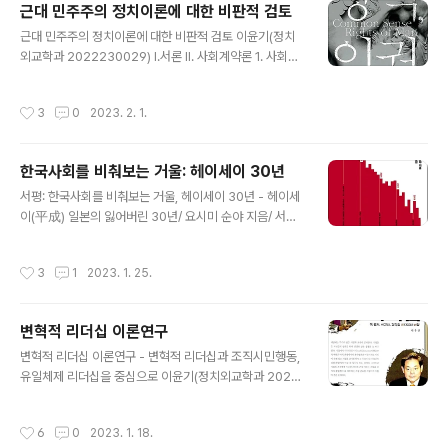
근대 민주주의 정치이론에 대한 비판적 검토
글 내용
근대 민주주의 정치이론에 대한 비판적 검토 이윤기(정치
외교학과 2022230029) Ⅰ.서론 Ⅱ. 사회계약론 1. 사회계
약론 2. 홉스, 로크, 루소의 사회계약론과 차이점 3. 소결:
사회계약론의 의의 Ⅲ. 프랑스 혁명과 에드먼드 버크의 프
작성시간
3
0
2023. 2. 1.
랑스 혁명 비판 1. 프랑스 대혁명 2. 에드먼드 버크의 프랑
스 혁명 비판 3. 소결: 에드먼드 버크에 대한 비판적 견해
Ⅳ. 막스 베버의 프로테스탄티즘과 자본주의 1. 프로테스탄
한국사회를 비춰보는 거울: 헤이세이 30년
트 윤리와 자본주의 정신 2. 막스 베버에 대한 비판적 견해
글 내용
Ⅴ. 맺음말 Ⅵ. 참고문헌 Ⅰ.서론 근대는 경제적으로는 자본주
서평: 한국사회를 비춰보는 거울, 헤이세이 30년 - 헤이세
의, 정치적으로는 자유민주주의, 철학적으로는 합리주의의
이(平成) 일본의 잃어버린 30년/ 요시미 순야 지음/ 서의
시대이다. 근대를 낳은 대표적 사건은 근대의 경제적 토대
동 옮김 이윤기(정치외교학과 2022230029) 헤이세이
를 마련한 영국의 산업혁명, 정치적으로는 프랑스대혁명,
라는 실패- 잃어버린 30년이란 무엇인가? 바사호 박물관
작성시간
3
1
2023. 1. 25.
철학적..
과 헤이세이 30년 스웨덴 수도 스톡홀롬에 바사호 박물관
이 있다. 바사란 스웨덴 국왕 구스타프 2세가 17세기 초 당
시 최대최강을 목표로 건조한 군함이다. 1000그루가 넘는
변혁적 리더십 이론연구
떡갈나무를 벌채하고 400명 이상의 직공들이 2년 동안 작
글 내용
업하여 전장 약 70미터에 64문의 대포를 갖추었지만, 첫
변혁적 리더십 이론연구 - 변혁적 리더십과 조직시민행동,
출항에서 침몰하였다. 20세기 중반 스웨덴은 인양 복원을
유일체제 리더십을 중심으로 이윤기(정치외교학과 2022
거쳐 스톡홀롬 시내 바사호 박물관에 전시. 스웨덴은 실패
230029) I. 서론 1. 연구의 필요성 리더십연구는 1900년
로부터 배우기 위해 박물관을 만들었다. 헤이세이는 1989
대부터 이루어졌다. 전통적인 리더십 연구는 1930년대부
작성시간
6
0
2023. 1. 18.
년부터 2019년까지..
터 1950년대까지의 특성이론, 1950년대부터 1960년대