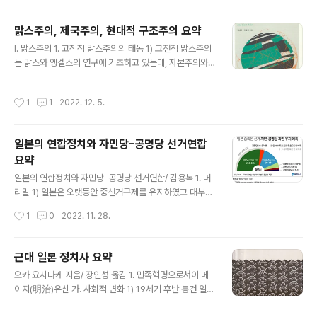
까지의 행동이론, 1970년대 이후의 상황이론을 일컫는다.
특성이론은 리더와 리더가 아니 사람을 구별할 수 잇는 개
맑스주의, 제국주의, 현대적 구조주의 요약
인적인 특성((traits)에 대한 이론으로서, 신체적·사회적·지
글 내용
능과 성격적 측면에서의 특수성을 도출하려는 시도를 하였
I. 맑스주의 1. 고적적 맑스주의의 태동 1) 고전적 맑스주의
다. 하지만 경험적인 연구가 축적되면서 우수한 리더들의
는 맑스와 엥겔스의 연구에 기초하고 있는데, 자본주의와
공통적인 특성을 유형화하는 것이 쉽지 않았고, 모순되는
계급투쟁에 대한 이론은 국제정치경제에서 맑스주의 시각
자질이 나타났으며, 리더의 내면적 특성보다는 행동적 특
의 기본 틀을 제공하였다. 2) 맑스는 자본주의가 유럽에서
작성시간
1
1
2022. 12. 5.
성이 더 유의미하게 나타..
태동한 것은 봉건적 토지소유가 자본주의에서 부르주아의
사적소유로 전환되었기 때문으로 보았다. 3) 한편, 인도와
중국은 아시아적 생산양식을 가지고 있었기 때문에 서구와
일본의 연합정치와 자민당–공명당 선거연합
다르게 진행된 것으로 보았다. 또한 동양사회는 자본주의
요약
를 거쳐 사회주의로 진화하는 내적 변화 메커니즘이 존재
글 내용
하지 않기 때문에 이러한 변화를 일으키기 위해서는 서구
일본의 연합정치와 자민당–공명당 선거연합/ 김용복 1. 머
제국주의와 같은 외부압력이 필요하다고 주장하였다. 따라
리말 1) 일본은 오랫동안 중선거구제를 유지하였고 대부분
서 자본주의가 전 세계로 퍼져나가는 추세를 역사적 필연
자민당이 단독으로 집권하엿기 때문에 55년 체제하에서는
작성시간
1
0
2022. 11. 28.
성으로 이해하였지만, 이는 아시아에 대한 지식..
연합정치가 필요하지 않았다. 55년 체제의 붕괴와 새로운
선거제도 도입으로 연립정부 구성, 선거협력 같은 연합정
치가 시작되었다. 2) 연합정치는 선거연합과 연립정부 구
근대 일본 정치사 요약
성으로 나눌 수 있다. 55년체제에서는 파벌간 연합(준연립
글 내용
오카 요시다케 지음/ 장인성 옮김 1. 민족혁명으로서이 메
정부)이 이루어졌지만, 55년 체제가 무너지면서 연합정치
이지(明治)유신 가. 사회적 변화 1) 19세기 후반 봉건 일본
가 일상화 되었다. 3) 일본의 선거 이해 ① 중의원: 소선거
사회의 붕괴는 도시에서 진행된 상업자본주의의 발전으로
구 비례대표 병립제 혼합 선거제도 ② 참의원: 1~5명을 선