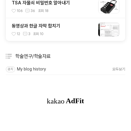
TSA 자물쇠 비밀번호 알아내기
106
36
조회
18
동영상과 한글 자막 합치기
12
3
조회
10
학술연구/학술자료
분류 전체보기
주요 글 목록
My blog history
모두보기
공지