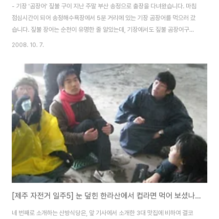
- 기장 '곰장어' 짚불 구이 지난 주말 부산 송정으로 출장을 다녀왔습니다. 마침
점심시간이 되어 송정해수욕장에서 5분 거리에 있는 기장 곰장어를 먹으러 갔
습니다. 짚불 장어는 순천이 유명한 줄 알았는데, 기장에서도 짚불 곰장어구이
가 유명하다고 하더군요. 송정에서 기장으로 향하는 길 양쪽으로 '원조'라고 쓴
2008. 10. 7.
간판이 즐비하였습니다. 어느 집이 진짜 맛있는 집인지 알 수 없어, 차를 타고
지나가다가 가장 주차가 많이되어 있는 집을 골라들어갔습니다. 손님이 많은
집이라 그런지, 손님 숫자에 맞춰서 자리를 정해주더군요. 그냥 마음에 드는 자
리를 골라 앉으면 일행이 모두 몇 명인지 물어보고, 자리를 옮겨달라고도 하더
군요. 점심시간이 약간 지났는데도 빈자리가 별로 없었습니다. 요즘 맛집이라
고 광고하는데 치고 TV ..
[제주 자전거 일주5] 눈 덮힌 한라산에서 컵라면 먹어 보셨나요?
네 번째로 소개하는 산방식당은, 앞 기사에서 소개한 3대 맛집에 비하여 결코