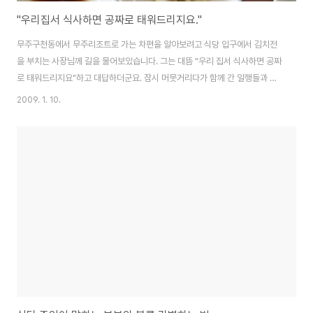
"우리집서 식사하면 공짜로 태워드리지요."
무주구천동에서 무주리조트로 가는 차편을 알아보려고 식당 입구에서 김치전
을 부치는 사장님께 길을 물어보았습니다. 그는 대뜸 "우리 집서 식사하면 공짜
로 태워드리지요"하고 대답하더군요. 잠시 머뭇거리다가 함께 간 일행들과 짧
게 의논한 후 이 식당에서 점심을 먹었습니다. 구천동에 있는 전통전주 음식을
2009. 1. 10.
파는 전주한식당인데, 저와 함께 간 일행들 입에는 딱 맞는 집이었습니다. 덕유
산 등산을 하면서 아침에 무주리조트에 차를 세워 놓고 출발했기 때문에 구천
동으로 내려와서 무주리조트로 가는 차편을 알아봐야 했습니다. "저 ~ 실례합
니다. 말씀 좀 묻겠습니다." "예~ 뭐든지 물어보세요." "무주리조트에 차가 주
차되어 있는데, 어떻게 갈 수 있습니까?" "하~ 하~ 우리 집서 식사하면 승합차
로 무주리조트까지 모셔드리지요..