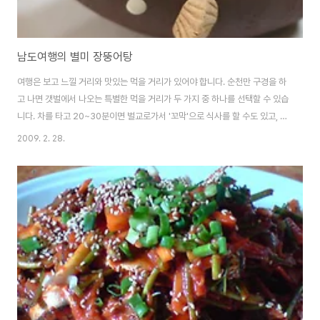
남도여행의 별미 장뚱어탕
여행은 보고 느낄 거리와 맛있는 먹을 거리가 있어야 합니다. 순천만 구경을 하
고 나면 갯벌에서 나오는 특별한 먹을 거리가 두 가지 중 하나를 선택할 수 있습
니다. 차를 타고 20~30분이면 벌교로가서 '꼬막'으로 식사를 할 수도 있고, 순
천만 갈대밭 근처에서 '장뚱어 매운탕'을 먹을 수도 있답니다. ▶ 순천, 벌교 여
2009. 2. 28.
행 관련 기사 ① 밤이 더 아름다운 순천만 갈대밭 ② 남도여행의 별미 장뚱어탕
③ 재미! 상상력! 시끌벅적 도시디자인 '순천' ④ 분단 너머, 통일향한 염원 담은
'태백산맥문학관' ⑤ 1박 2일에도 나온 남도여행 별미 '꼬막' ⑥ 햇빛 팔아서 한
달에 2천만원 번다 저희 일행은 다음날 벌교 태백산맥문학관을 구경하고 '꼬막
정식'을 먹기로 하고, 첫 날 저녁식사 메뉴로 장뚱어 매운탕을 선택하였습..