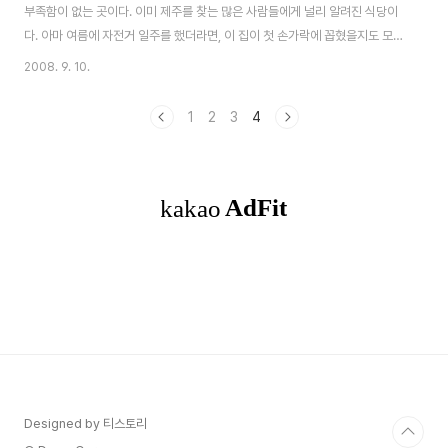
부족함이 없는 곳이다. 이미 제주를 찾는 많은 사람들에게 널리 알려진 식당이
다. 아마 여름에 자전거 일주를 했더라면, 이 집이 첫 손가락에 꼽혔을지도 모른
다. 이어서 소개하는 음식은 이른바 맛집에서 먹은 음식은 아니다. 여행을 하며
2008. 9. 10.
재래시장과 정육점에서 사먹은 생선회와 흑돼지 바비큐도 기사로 소개할 만큼
맛있었다. 음식 맛뿐만 아니라 곳곳에서 만난 사람 냄새 물씬 풍기는 '정'과 이
1
2
3
4
야기가 담겨 있어 함께 소개한다. 쫄깃한 면발 '밀면'과 구수한 국물이 일품인
'고기우동' 돼지고기 수육, 밀면, 고기우동. 딱 세 가지만 하는 집. 세상 모든 맛
집이 가진 공통점은 여러 가지 메뉴가 없다는 것. 이 집도 마찬가지다. 문도 열
기 전인 ..
Designed by 티스토리