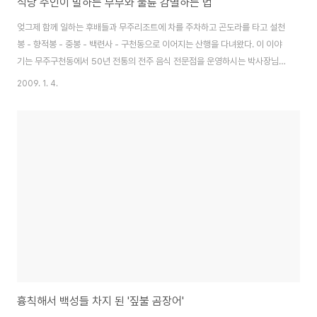
식당 주인이 말하는 부부와 불륜 감별하는 법
엊그제 함께 일하는 후배들과 무주리조트에 차를 주차하고 곤도라를 타고 설천
봉 - 향적봉 - 중봉 - 백련사 - 구천동으로 이어지는 산행을 다녀왔다. 이 이야
기는 무주구천동에서 50년 전통의 전주 음식 전문점을 운영하시는 박사장님
이 식당을 찾아오는 손님들을 오랫 동안 관찰하시면서 터득한 '부부와 불륜 감
2009. 1. 4.
별법' 이다. 구천동에 있는 그가 운영하는 식당에서 점심을 먹은 우리 일행을 차
가 있는 무주리조트까지 태워주면서 차가 막히자 손님들의 무료함을 달래주기
(?) 위하여 들려준 이야기이다. 일단, "부부만 단둘이 여행을 와서 식당에 밥 먹
으러 오는 일은 잘 없다."고 한다. 왜냐하면 부부가 여행을 하면 대게는 아이들
이 함께 따라오기 마련이라는 거다. 그렇지만, 세상에는 아이 없는 부부도 있고,
오랜만에 아이들 두..
흉칙해서 백성들 차지 된 '짚불 곰장어'