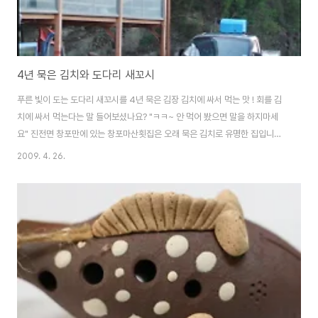
4년 묵은 김치와 도다리 새꼬시
푸른 빛이 도는 도다리 새꼬시를 4년 묵은 김장 김치에 싸서 먹는 맛 ! 회를 김
치에 싸서 먹는다는 말 들어보셨나요? "ㅋㅋ~ 안 먹어 봤으면 말을 하지마세
요" 진전면 창포만에 있는 창포마산횟집은 오래 묵은 김치로 유명한 집입니다.
지난 주 목요일, 마산에서 고성동해면으로 가는 '동진교' 바로 못 미친 곳에 있
2009. 4. 26.
는 '창포 마산횟집'에서 도다리회를 먹었습니다. 제가 속해 있는 단체에서 일하
는 동료들과 함께 이른바 '회식'을 하러 갔습니다. 단체 살림이 넉넉하지 않기
때문에 자연산 도다리회를 먹는 '호사'를 누리는 일은 흔한 일이 아닙니다. 몇
차례 행사를 치르면서 생긴 공동식사 비용을 모아서 3년 만에 '창포 마산횟
집'을 다시 찾았습니다. 4년 묵은 김치와 도다리가 만날 때 차를 타고 가면서
전화로 예약을 ..