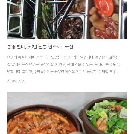
통영 별미, 50년 전통 원조시락국집
여행의 특별한 재미 중 하나는 맛있는 음식을 먹는 일입니다. 통영을 대표하는
잘 알려진 음식으로는 '충무김밥'이 있고, 봄에 먹을 수 있는 '도다리 쑥국'도 유
명합니다. 그리고, 주당들에게는 풍부한 해산물 안주가 풍성한 '다찌집'도 인기
입니다. 이런 먹거리를 모두 놓치면 통영 여행을 제대로 했다고 할 수 없지요.
2009. 7. 7.
관련기사 : 2009/07/06 - [여행 연수] - 통영, 동피랑에 다녀왔습니다. 원래,
저녁식사는 통영YMCA에서 소개해준 한식집으로 갈 예정이었습니다. 그러나,
동피랑을 함께 둘러 보기로 한 선배님께서 바닷가 시장통에 가면 문을 연지 30
년이 넘은 유명한 시락국집이 있고, 그 옆에는 전통 풀무가 있는 대장간이 있다
는 이야기를 해주셔서 저녁 메뉴는 시락국으로 바뀌었습니다. 강구항 뒤편 언
덕 ..