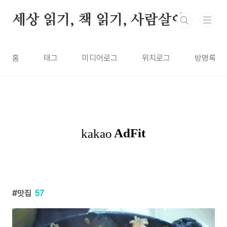
본문 바로가기
세상 읽기, 책 읽기, 사람살이
홈
태그
미디어로그
위치로그
방명록
맛집
57