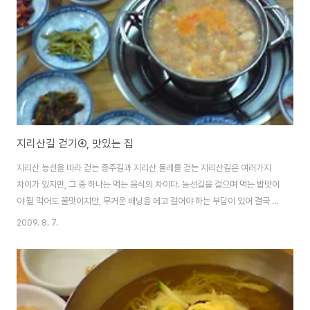
등 야채도 많이 들어있습니다. 얼큰하고 시원한 국물맛은 여러가지 야채와 해
산물에서 우러나왔..
지리산길 걷기④, 맛있는 집
지리산 능선을 따라 걷는 종주길과 지리산 둘레를 걷는 지리산길은 여러가지
차이가 있지만, 그 중 하나는 먹는 음식의 차이다. 능선길을 걸으며 먹는 밥맛이
야 뭘 먹어도 꿀맛이지만, 무거운 배낭을 메고 걸어야 하는 부담이 있어 결국 어
느 정도 제한적일 수 밖에 없다. 그러나, 둘레길에는 곳곳에서 맛있는 먹을거리
2009. 8. 7.
를 만날 수 있다. 지리산길 걷기, 네 번째 포스팅은 운봉 - 벽송사 구간을 걷는
동안 먹은 음식에 관한 이야기다. 내 입맛을 기준으로 제일 맛있는 집을 첫 번째
로 소개한다. 참고로 번째부터는 맛있는 순서와 아무 상관이 없다. 창원마을 민
박집(하여사 밥상) 2박 3일 지리산길을 걸으면서 먹었는 밥 중에서 가장 맛있
는 밥은 창원마을 민박집에서 해주는 저녁밥이었다. 민박집 밥맛이야 그렇고