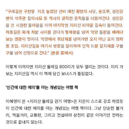
"구례길은 구한말 지조 높았던 선비 매천 황현의 사당, 운조루, 섬진강
변의 석주관 칠의사묘 등 역사의 굵직한 흔적들을 더듬어간다. 섬진강
을 낀 시원한 들마을을 이어 마지막엔 지리산 피아골 깊숙이 들어간다.
하동길은 화개 차밭 사이를 걷다가 형제봉을 넘어 악양 들판을 배려다
보는 경관이 멋지다. 악양에서 회남재를 넘어가면 오지 아닌 오지 청학
동 초입. 지리산길응 여기서 방향을 달리하여 인적 드문 갈치재를 구불
구불 넘어 산청으로 간다." (본문 중에서)
이렇게 이어지면 지리산 둘레길 800리가 모두 열리는 것이다. 미리 가
보는 지리산길 역시 이 책에 담긴 보너스가 틀림없다.
'인간에 대한 예의'를 아는 개념있는 여행 책
이혜영이 쓴 <지리산 둘레길 걷기 여행>은 지은이 스스로 강조 하였듯
이 인간에 대한 예의를 아는 개념있는 여행 책이다. 그냥 단순한 볼거
리, 먹을거리, 교통편, 그리고 전설따라 삼천리 같은 이야기만 전하는
것으로 끝내지 않는다.