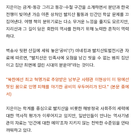
지은이는 금계-동강 그리고 동강-수철 구간을 소개하면서 분단과 한국
전쟁이 빚어낸 가슴 아픈 상처인 빨치산 활동과 민간인 학살 문제를 끄
집어낸다. 여행 책의 분위기로는 다소 무거운 느낌을 줄지도 모르지만,
지리산과 그 길이 담은 회한의 역사를 전하기 위해 노력한 흔적이 역력
하다.
벽송사 뒷편 산길에 세워 놓은'공비'(?) 마네킹과 빨치산토벌전시관 자
료에 따르면, "빨치산은 민족사에 오점을 남긴 씻을 수 없는 범죄 집단
이고 집단 최면에 걸린 시대의 분운아"라는 것이다.
"북한에선 최고 혁명가로 추앙받은 남부군 사령관 이현상이 이 땅에선
헛된 꿈으로 인명 피해를 야기한 공비의 우두머리가 된다." (본문 중에
서)
지은이는 학계를 중심으로 빨치산을 비롯한 해방정국 사회주의 세력에
대한 역사적 평가가 이루어지고 있지만, 일반인들이 만나는 역사기념
관의 자료는 '인간에 대한 예의'조차 지키지 않는 천박한 수준임을 안타
까워하고 있다.