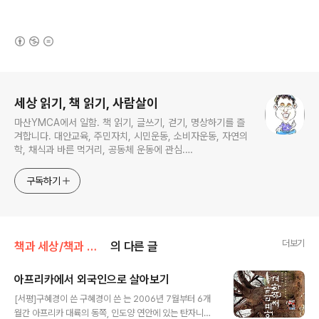
(새창열림)
로그 정보
세상 읽기, 책 읽기, 사람살이
마산YMCA에서 일함. 책 읽기, 글쓰기, 걷기, 명상하기를 즐
겨합니다. 대안교육, 주민자치, 시민운동, 소비자운동, 자연의
학, 채식과 바른 먹거리, 공동체 운동에 관심.
ymcatop@gmail.com http://twtkr.com/ymcaman
http://www.facebook.com/ymcaman
구독하기
더보기
책과 세상/책과 세상 - 여행
의 다른 글
아프리카에서 외국인으로 살아보기
글 내용
[서평]구혜경이 쓴 구혜경이 쓴 는 2006년 7월부터 6개
월간 아프리카 대륙의 동쪽, 인도양 연안에 있는 탄자니아