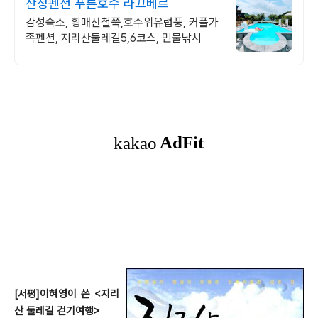
산청펜션 푸른호수 라끄베르
감성숙소, 횡매산철쭉,호수위유럽풍, 커플가
족펜션, 지리산둘레길5,6코스, 민물낚시
[서평]이혜영이 쓴 <지리
산 둘레길 걷기여행>