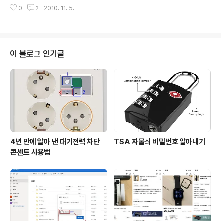
면 이번 겨울이나 내년 봄쯤에는 안나푸르나 트레킹을 떠
까지 다녀왔습니다. 백문이 불여일견이라고 하지만, 도서
0
2
2010. 11. 5.
날 수 있을지도 모릅니다. 지난여름 무더위에는 쿰부히말
관에 앉아 책으로 즐기는 세계여행의 재미도 쏠쏠합니다.
라야 코스로 트레킹을 다녀온 김영준의 을 읽으며 상상속
원월드 항공권을 사서 세계여행 떠나는 것은 ..
의 트레킹을 다녀왔습니다. 최근 나온 신간 중에 이남호의
가 유독 눈에 띈 것도 바로 ‘안나푸르나’라고 하는 제목 때
문일 것입니다. 앞으로 몇 번을 더 다녀올 수 있을지 알 수
이 블로그 인기글
없지만, 저의 첫 번째 히말라야 트레킹 코스는 ‘안나푸르
나’이기 때문입니다. 이 책은 고려대 교수인 이남호가 지난
겨울(2010년 1월 18일부터) 14박 15일간 지인들과 함께
안나푸르나 어라운드 트래킹을 다녀온 기록입니다. 그러나
특이한 제목에서 보듯이 다른 ..
4년 만에 알아 낸 대기전력 차단
TSA 자물쇠 비밀번호 알아내기
콘센트 사용법