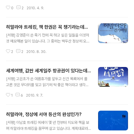
에서 살았던 경험담을 기록한 책이다. 를 쓴 구혜경씨는 공
0
2
2010. 4. 9.
동육아 어린이집에서 만난 의 저자 김정미씨와 마음이 맞
아 아프리카 여행계획을 세웠다고 한다. 두 엄마의 관심사
가 "아이들을 자연 속에서 키울 수 없을까"하는 것이었고
히말라야 트레킹, 책 한권은 꼭 챙기라는데...
그러다 우연히 아프리카에서 아이를 키운 한 영국 엄마의
글 내용
책을 본 후 아프리카로 떠나자고 의기투합하기에 이른다.
[서평] 김영준이 쓴 죽기 전에 꼭 하고 싶은 일들을 이것저
아프리카 대륙 탄자니아로 가는 길 는 이렇게 서툰 열정으
것 메모해본 일이 있습니다. 그 중에는 백두산 정상에 오르
로 시작한 세원이·윤재엄마 구혜경씨와 지호·지민이 엄마
기, 내 손으로 집지어 보기, 농사지어서 자급 자족해보기,
김정미씨가 함께 떠난 동아프리카 여행에서 그들이 겪은
2
2
2010. 8. 30.
완전채식주의자로 살아보기, 매년 100권 이상 책읽기, 책
아프리카식 삶에 관한 이야기이다. "아프리카에 도착한 첫
한 권 쓰기 같은 것들입니다. 어떤 것은 이미 이루어진 것도
날부터 새로운 모험의 연속이었고, 꿈에 그리..
있고 어떤 것은 아직 요원한 것들도 있습니다. 그 중에서도
세계여행, 값싼 세계일주 항공권이 있다는데...
늘 아주 가까이 다가왔다가 멀어지고, 다가왔다가 멀어지
글 내용
는 것이 있는데 바로 ‘히말라야트레킹’입니다. 재작년, 안나
[서평] 고은초가 쓴 여름휴가를 앞두고 신간 목록에서 를
푸르나 트레킹을 다녀온 지인이 준 사진을 테이블 유리에
고른 것은 무더위를 잊고 읽기에 딱 좋은 책이라고 생각하
끼워놓고 ‘꼭 가보리라’하는 꿈을 꾸었습니다. 마침 그 해
였기 때문입니다. 책을 펼쳐들면서 마음은 세계일주 여행
김남희가 쓴 권, ‘네팔 트레킹’편을 읽을 때는 마음은 벌써
1
6
2010. 9. 7.
기을 따라 나섰지만, 정작 몸은 동네 도서관을 떠나지 못하
히말라야를 걷고 있었습니다. 김남희가 쓴 책을 제가 일하
였습니다. 여름 피서지로 하루 종일 에어컨을 틀어주고 노
는 단체에서 함..
트북만 들고 가면 인터넷을 마음껏 쓸 수 있고, 생수를 비롯
히말라야, 정상에 서야 등산의 완성인가?
한 기본적인 편의 시설이 모두 공짜로 제공되는 곳은 도서
글 내용
관 밖에 없더군요. 여름휴가에 읽으려고 고른 책이 하필 과
[서평] 이남호 트레킹 에세이 몇 년 전부터 지도와 책을 보
였기 때문에 몸은 도서관에 있었지만 마음은 바람과 구름
며 히말라야 트레킹을 꿈꾸며 살고 있습니다. 계획대로라
을 따라 히말라야를 넘어 저자의 발길을 따라 남미안데스