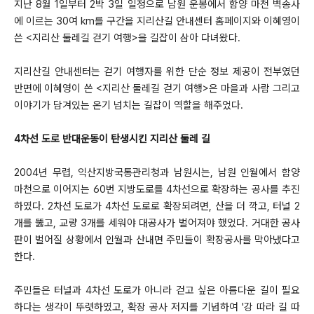
지난 8월 1일부터 2박 3일 일정으로 남원 운봉에서 함양 마천 벽송사
에 이르는 30여 km를 구간을
지리산길 안내센터 홈페이지와 이혜영이
쓴 <지리산 둘레길 걷기 여행>을 길잡이 삼아 다녀왔다.
지리산길 안내센터는 걷기 여행자를 위한 단순 정보 제공이 전부였던
반면에 이혜영이 쓴 <지리산 둘레길 걷기 여행>은
마을과 사람 그리고
이야기가 담겨있는 온기 넘치는 길잡이 역할을 해주었다.
4차선 도로 반대운동이 탄생시킨 지리산 둘레 길
2004년 무렵, 익산지방국통관리청과 남원시는, 남원 인월에서 함양
마천으로 이어지는 60번 지방도로를 4차선으로 확장하는 공사를 추진
하였다. 2차선 도로가 4차선 도로로 확장되려면, 산을 더 깍고, 터널 2
개를 뚫고, 교량 3개를 세워야 대공사가 벌어져야 했었다. 거대한 공사
판이 벌어질 상황에서 인월과 산내면 주민들이 확장공사를 막아냈다고
한다.
주민들은 터널과 4차선 도로가 아니라 걷고 싶은 아름다운 길이 필요
하다는 생각이 뚜렷하였고, 확장 공사 저지를 기념하여 '강 따라 길 따