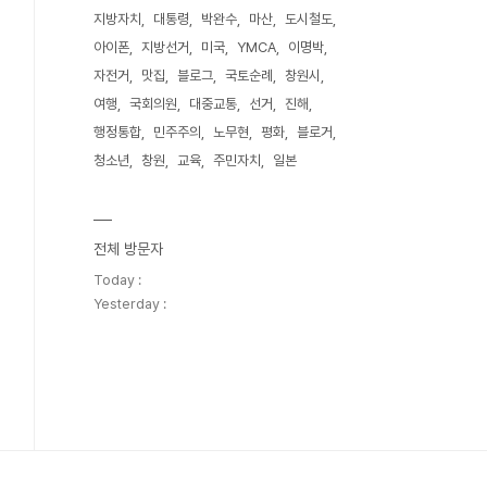
지방자치
대통령
박완수
마산
도시철도
아이폰
지방선거
미국
YMCA
이명박
자전거
맛집
블로그
국토순례
창원시
여행
국회의원
대중교통
선거
진해
행정통합
민주주의
노무현
평화
블로거
청소년
창원
교육
주민자치
일본
전체 방문자
Today :
Yesterday :