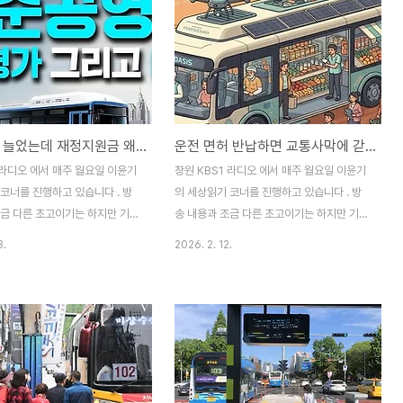
버스 승객 늘었는데 재정지원금 왜 줄지 않나?
운전 면허 반납하면 교통사막에 갇힌 꼴
 라디오 에서 매주 월요일 이윤기
창원 KBS1 라디오 에서 매주 월요일 이윤기
코너를 진행하고 있습니다 . 방
의 세상읽기 코너를 진행하고 있습니다 . 방
조금 다른 초고이기는 하지만 기록
송 내용과 조금 다른 초고이기는 하지만 기록
해 포스팅 합니다.(2026. 3.
을 남기기 위해 포스팅 합니다.(2025. 12.
3.
2026. 2. 12.
) 시내버스 준공영제 과연 괜찮은
22 방송분) 내년이면 국민 다섯 명 중 한 명
 지방선거를 앞두고 지난 수요일
이 65세 이상인 초고령사회로 진입하는 가운
CA 시민사업위원회가 주관하여
데 고령 운전자 교통사고는 최근 3년 동안
영제를 진단하는 토론회가 열렸
30% 가까이 급증하고 있습니다. 문제는 같
침 창원시는 준공영제 시행 5년을
은 기간 전체 교통사고 발생률은 8.6%가 감
12월부터 시내버스 준공영제 개선
소하였는데, 고령자 교통사고만 증가하고 있
역을 진행하고 있는데요. 오늘은
다는 것이구요. 특히 올해는 고령자 급발진