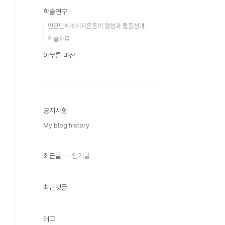
학술연구
민간단체소비자운동의 형성과 활동성과
학술자료
아무튼 마산
공지사항
My blog history
최근글
인기글
최근댓글
태그