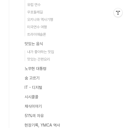
유럽 연수
우포둘레길
오키나와 역사기행
미국연수 여행
트라이애슬론
맛있는 음식
내가 좋아하는 맛집
맛있는 간편요리
노무현 대통령
숨 고르기
IT - 디지털
시시콜콜
채식이야기
51%의 자유
현장기록, YMCA 역사