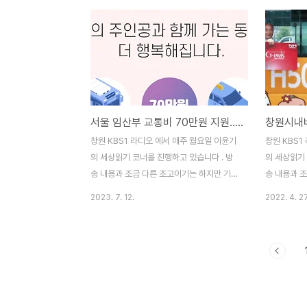
를 이용하는 시민들이 큰 불편을 겪었는데요.
지난 1월 
다행히 창원시의 중재로 하루 만인 20일부터
서 기본요금
운행을 재개하였습니다. 오늘은 매년 반복되
인상하는 안
고 있는 창원 시내버스 파업 문제에 관하여
남도의 택시
함께 생각해보겠습니다. 먼저 시내버스 파업
시요금 문제
을 바라볼 때 가장 중요한 것은 파업이 시내
보겠습니다.
버스 노동자들의 고유한 권한이라는 것입니
요금은 기본
서울 임산부 교통비 70만원 지원...지방은?
창원시내버
다. 시내버스 파업으로 불편을 겪는 시민들이
로 700원
나 이를 취재하는 기자분들이 가지는 공통된
금도 133미
창원 KBS1 라디오 에서 매주 월요일 이윤기
창원 KBS1
첫 번째 인식은 “파업으로 인한 시민의 불
100원으로 
의 세상읽기 코너를 진행하고 있습니다 . 방
의 세상읽기 
편”에 관한 부분입니..
당 100원에서
송 내용과 조금 다른 초고이기는 하지만 기록
송 내용과 
을 남기기 위해 포스팅 합니다.(2022. 7. 11.
을 남기기 위해
2023. 7. 12.
2022. 4. 27
방송분) 최근 서울시가 임산부 교통비 지원사
22 방송분)
업과 청년 대중교통비 지원사업 2차 대상자
제가 시행되어
모집을 시작하였습니다. 오늘은 지방정부들
오늘은 준공
이 대중교통 서비스를 교통복지 차원에서 접
중교통계획과
근하고 있는 모범 사례들을 살펴보겠습니다.
여 함께 생
우리나라의 가장 대표적인 교통복지 사례는
대중교통 활
서울시가 1984년부터 38년째 시행하고 있
단계로 나누