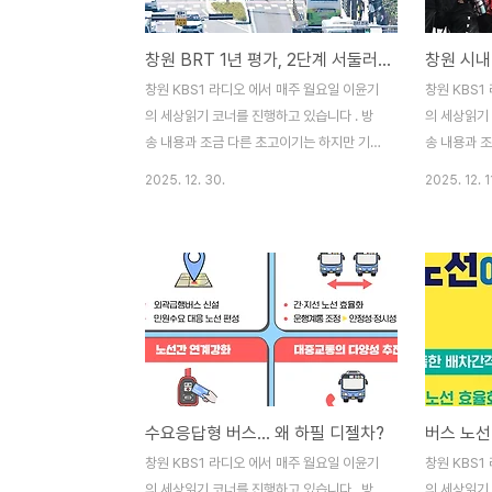
은 6.3 지방선거를 앞두고 2년 가까이 표류
YMCA 시
하고 있는 창원 BRT 2단계 공사에 대하여
안했던 시내
창원 BRT 1년 평가, 2단계 서둘러야 한다
창원 시내
함께 생각해보겠습니다. 국토부에 사업승인
여 함께 생
을 받은 당초 계획대로라면 작년 연말까지 2
YMCA가 지
창원 KBS1 라디오 에서 매주 월요일 이윤기
창원 KBS1
단계 공사가 마무리 되었어야 합니다만, 1단
가?」를 주
의 세상읽기 코너를 진행하고 있습니다 . 방
의 세상읽기 
계..
다. 당시 토
송 내용과 조금 다른 초고이기는 하지만 기록
송 내용과 
을 남기기 위해 포스팅 합니다.(2025. 7. 7
을 남기기 위해
2025. 12. 30.
2025. 12. 1
방송분) 창원에 땅 위의 지하철이라 부르는
방송분) 지난
S-BRT가 도입된 지 1년이 지났습니다. 작년
스 파업이 
5월 15일 의창구 도계광장에서 성산구 가음
있습니다. 당
정사거리까지 9.3km 구간 공사를 마치고 시
날짜에 파업
범 운행을 시작해서 13개월이 조금 지났는데
른 지역은 
요. 오늘은 창원 S-BRT 도입 1년을 평가하
서만 장기간
고 향후 과제에 대하여 함께 생각해보겠습니
약자인 청소
다. 2024년 연초에 본격적인 BRT 공사가
로 이용하는
시작되면서 많은 민원이 쏟아졌던 것 다들 기
가는 것은 
수요응답형 버스... 왜 하필 디젤차?
억하실텐데요. 다행히 지금은 민원도 줄어들
업이고 전국
고 사고도 줄어들고 있는 것 같습니다. 객관
데요. 오늘
창원 KBS1 라디오 에서 매주 월요일 이윤기
창원 KBS1
적인 지표를 보면 교통사고가 줄어들었고
어지고 있는
의 세상읽기 코너를 진행하고 있습니다 . 방
의 세상읽기 