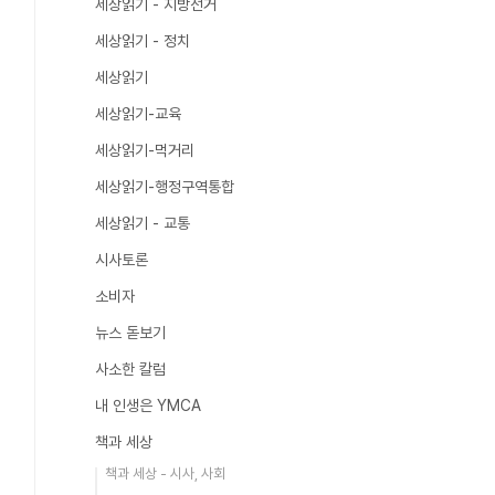
세상읽기 - 지방선거
세상읽기 - 정치
세상읽기
세상읽기-교육
세상읽기-먹거리
세상읽기-행정구역통합
세상읽기 - 교통
시사토론
소비자
뉴스 돋보기
사소한 칼럼
내 인생은 YMCA
책과 세상
책과 세상 - 시사, 사회