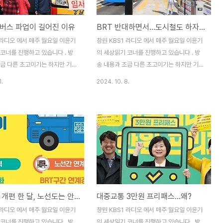
민논단에서 발표자와 시민들이 제
사고도 많았는데요. 오늘은 고령자 운전 면허
버스 준공영제 개선 방안에 관하
증 반납과 교통사막화 문제에 대하여 생각해
버스 파업이 길어진 이유
BRT 반대하면서...도시철도 하자고?
각해보겠습니다. 시민단체인
보겠습니다. 우리나라 전국 지방정부 243곳
난 1월에는 「창원시는 왜 가난한
중에서 220곳에서 운전면허를 반납하면 일
 라디오 에서 매주 월요일 이윤기
창원 KBS1 라디오 에서 매주 월요일 이윤기
제로 시민토론회를 개최하였습니
정 수준 보조금을 주는 고령자 운전면허 자진
코너를 진행하고 있습니다 . 방
의 세상읽기 코너를 진행하고 있습니다 . 방
론회에서 창원시 재..
반납제를 시..
조금 다른 초고이기는 하지만 기록
송 내용과 조금 다른 초고이기는 하지만 기록
 포스팅 합니다.(2025. 6. 2
을 남기기 위해 포스팅 합니다.(2024. 3.
1.
2024. 10. 8.
 5월 28일 시작된 창원시내버
25 방송분) 창원 S-BRT 사업이 동네 북
역대 가장 긴 파업으로 지속되고
이 되고 있습니다. 전임 시장과 현 시장의 책
초 서울, 부산, 광주, 창원이 같은
임 공방을 두고 시의회에서 여·야가 격돌하더
을 시작하기로 하였습니다만, 다
니 마침내 총선을 앞두고 국민의힘 소속 창원
모두 파업이 중단되었는데 창원에
시 5개 선거구 국회의원 후보들은 BRT 2단
 파업이 지속되고 있습니다. 교통
계 사업 재검토를 공약으로 내세웠으며, 1단
년과 고령자 그리고 서민들이 주
계 사업을 전면 철거하는 방안도 검토하겠다
 시내버스 파업이 6일째를 이어
고 밝혔습니다. 오늘은 승용차 타는 시민들로
창원에서는 처음 벌어지는 장기파
부터 시작되어 총선을 앞둔 여·야 정치인
버스 노선 개편 한 달, 노선도는 안 바꿔?
대중교통 3만원 프리패스...왜?
적으로도 유례를 찾기 힘든 일인
에 의하여 동네북 신세가 된 2단계 BRT사
은 창원에서만 시내버스 파업이 길
업 취소와 1단계 사업 전면 철거가 과연 바람
 라디오 에서 매주 월요일 이윤기
창원 KBS1 라디오 에서 매주 월요일 이윤기
 이유에 대하여 함께 생각해 보겠
직한 일인지 함께 생각해보겠습니다. 현재 논
코너를 진행하고 있습니다 . 방
의 세상읽기 코너를 진행하고 있습니다 . 방