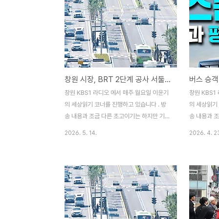
창원 시장, BRT 2단계 공사 서둘러야 한다
창원 KBS1 라디오 에서 매주 월요일 이윤기
창원 KBS1
의 세상읽기 코너를 진행하고 있습니다 . 방
의 세상읽기 
송 내용과 조금 다른 초고이기는 하지만 기록
송 내용과 
을 남기기 위해 포스팅 합니다.(2026. 4.
을 남기기 위
2026. 5. 14.
2026. 4. 2
28 방송분) 창원 BRT 2단계 공사가 장기 표
23 방송분
류하고 있습니다. 창원 S-BRT, 1단계 사업
가?다가오는
인 원이대로(도계광장 - 가음정사거리,
에 마산YM
9.1km) 구간은 2024년 5월에 개통(정식 개
시내버스준공
통 12월 12일) 하였습니만, 2년이 지난 지금
습니다. 마
까지 2단계 공사(도계광장-육호광장,
맞아 작년 
8.7km)는 착공 조차 못하고 있습니다. 오늘
방안 연구용