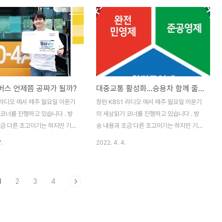
31일 경상남도소비자정책위원회에
장률 전망치는 1.6%, 그리고 올해 소비자물
을 3300원에서 4000원으로
가 상승률은 3.5%를 전망하였습니다. 오늘
이 통과되었습니다. 오늘은 경상
은 최근 소비자들이 체감하는 장바구니 물가
요금 인상 내용과 중장기적인 택
와 중앙정부와 지방정부의 공공요금 인상 추
 해결과제에 대하여 함께 생각해
진에 관하여 함께 생각해보겠습니다. 앞서 말
 우선 인상 예정인 경상남도 택시
씀드린 KDI와 한국은행은 2023년 물가상승
요금이 3300원에서 4000원으
률을 3.5%로 예측하면서 2022년 물사상승
스 언제쯤 공짜가 될까?
대중교통 활성화...승용차 함께 줄여야
 인상될 뿐만 아니라 단위거리당 요
률 5%와 비교하면, 올해는 물가상승이 둔화
터 당 100원에서 130미터당
될 것이라고 하였습니다. 하지만 그런데 체감
 라디오 에서 매주 월요일 이윤기
창원 KBS1 라디오 에서 매주 월요일 이윤기
인상되고, 시강당 요금도 34초
하는 물가상승은 둔화되는 것이 아니라 가속
코너를 진행하고 있습니다 . 방
의 세상읽기 코너를 진행하고 있습니다 . 방
 ..
화되고 있고..
조금 다른 초고이기는 하지만 기록
송 내용과 조금 다른 초고이기는 하지만 기록
 포스팅 합니다.(2021. 11.
을 남기기 위해 포스팅 합니다.(2021. 8. 30
.
2022. 4. 4.
 지난 9월 1일부터 창원시 준공영
방송분) 9월 1일부터 창원시내버스 준공영제
 이제 두 달이 다 되어 갑니다.
가 시행될 예정입니다. 오늘은 그동안 창원
영제 시행 이후 중장기 창원시 대
시내버스 운영형태가 변화된 과정을 살펴보
1
2
3
4
 시내버스 무상교통정책에 대하
고, 창원형 시내버스 준공영제 시행을 계기로
각해보겠습니다. 창원시의 중장기
시내 버스 발전 방향에 대하여 함께 생각해보
성화를 위한 교통계획은 크게 네
겠습니다. 창원시내버스가 준공영제로 바뀌
어져 진행되고 있습니다. 첫 단계
면서 생기는 가장 큰 변화는 45년간 지속했