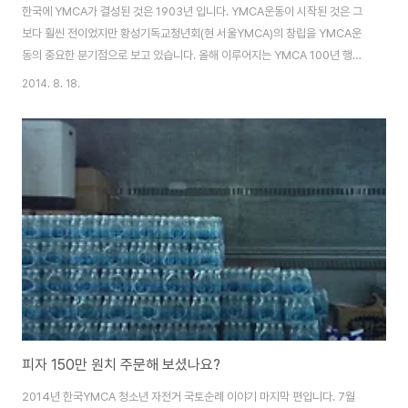
한국에 YMCA가 결성된 것은 1903년 입니다. YMCA운동이 시작된 것은 그
보다 훨씬 전이었지만 황성기독교청년회(현 서울YMCA)의 창립을 YMCA운
동의 중요한 분기점으로 보고 있습니다. 올해 이루어지는 YMCA 100년 행사
는 1914년 개성에서 결성된 조선기독교청년회 연합회의 결성을 기념하는 것
2014. 8. 18.
입니다. 1914년 개성에서 1개 시청년회(황성기독교청년회)와 9개 학생
YMCA가 모여서 조선기독교청년회연합회를 결성하였다고 합니다. 올해
YMCA 청소년 자전거 국토순례는 한국YMCA 연맹 100주년을 기념하고 동
시에 자전거 국토순례 10주년을 기념하는 행사로 진행되었습니다. 자료를 찾
다보니 YMCA는 자전거와 특별한 인연이 있었더군요. 초창기 YMCA운동의
핵심적 지도자였던 윤치호가 한국인으로서 국내에..
피자 150만 원치 주문해 보셨나요?
2014년 한국YMCA 청소년 자전거 국토순례 이야기 마지막 편입니다. 7월