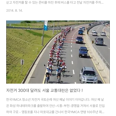
싣고 자전거를 탈 수 있는 준비를 마친 후에 버스를 타고 전날 자전거를 주차해
두었던 서울시청광장으로 이동하였습니다. 시청 광장에서 밤새 한 곳에 묶어서
2014. 8. 14.
보관해두었던 자전거를 찾아 라이딩 준비를 마친고 출발한 시간이 아침 8시
50분이었습니다. 서울시청광장에서 출발하여 약 50km를 달려 임진각에 도
착하였습니다. 임진각으로 가는 중에 문산 행복센터에서 점심을 먹은 시간까지
포함하여 오후 1시 40분 경에 임진각에 도착하였습니다. 일기 예보에서 태풍
이 온다는 경고가 계속되었고, 아침부터 비가 온다는 일기예보가 있었기 때문
에 걱정을 많이 하였는데 다행히 많은 ..
자전거 300대 달려도 서울 교통대란은 없었다 !
한국YMCA 청소년 자전거 국토순례 여섯 째날 이야기 이어갑니다. 여섯 째 날
은 화성 하내테마파크를 출발하여 안산-시흥-부천-광명을 거쳐서 서울로 진입
하여 구로 - 영등포를 지나 마포대교를 건너서 한국YMCA 연맹 100주년 회원