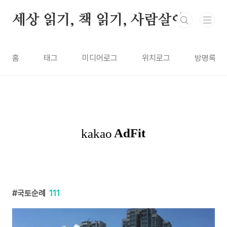
본문 바로가기
세상 읽기, 책 읽기, 사람살이
홈
태그
미디어로그
위치로그
방명록
국토순례
111