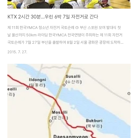
KTX 2시간 30분...우린 6박 7일 자전거로 간다
제 11회 한국YMCA 청소년 자전거 국토순례 ① 부산 스포원 모여 발대식 첫
날 울산까지 50km 라이딩 한국YMCA 전국연맹이 주최하는 제 11회 자전거
국토순례가 7월 27일 부산을 출발하여 8월 2일 서울 광화문 광장에 도착하는
6박 7일 일정을 시작하였습니다. 전국 전남 여수, 경남 마산과 창원, 경기도 안
2015. 7. 27.
양, 군포, 수원, 시흥, 강원도 영월 등 전국 15개 지역에서 참가한 260명의 청
소년들이 자전거로 부산에서 서울까지 558.4km를 달립니다. KTX 타고 가
면 2시간 30분이면 갈 수 있는 거리를 온전히 자신의 힘으로만 자전거를 타고
6박 7일을 달려 서울까지 가는 ‘사서하는 고생’을 시작하는 것입니다. 제 11회
를 맞이하는 한국YMCA 청소년 자전거 국토순례는 부산을 출발하여 울산 – ..