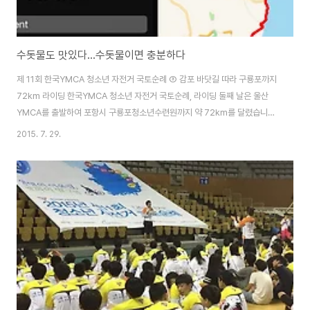
수돗물도 맛있다...수돗물이면 충분하다
제 11회 한국YMCA 청소년 자전거 국토순례 ③ 감포 바닷길 따라 구룡포까지
72km 라이딩 한국YMCA 청소년 자전거 국토순례, 라이딩 둘째 날은 울산
YMCA를 출발하여 포항시 구룡포청소년수련원까지 약 72km를 달렸습니다.
GPS기록만으로보면 총 주행시간은 약 5시간(4시간 56분 19초)이고, 거리는
2015. 7. 29.
72.01KM, 평균 속도는 14.6km입니다만, 실제 라이딩은 아침 8시 20분에
울산YMCA를 출발하여 오후 5시 구푱포 청소년수련원까지 약 8시간 40분을
주행한 셈입니다. 총 주행시간 8시간 40분에는 밥 먹는 쉬간, 휴식 시간이 모
두 포함되어 있는 시간이고, 4시간 56분은 자전거가 멈추어 있었던 시간을 뺀
실 주행 시간입니다. 하루 만에 라이딩이 몸에 좀 더 익숙해졌는지 총 주행거리
가 전날..