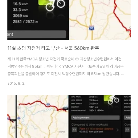
11살 초딩 자전거 타고 부산 - 서울 560km 완주
제 11회 한국YMCA 청소년 자전거 국토순례 ⑦ 괴산청소년수련원에서 이천
덕평연수원까지 85km 라이딩 한국 YMCA 자전거 국토순례 6일차 라이딩은
충북괴산을 출발하여 경기도 이천시 덕평수련원까지 약 85km 달렸습니다. 전
날 경북 안동에서 충북 괴산까지 120km 구간 완주에 성공하였기 때문에
2015. 8. 2.
85km 라이딩은 부담이 훨씬 덜 하였습니다. 일주일 동안 매일 반복되는 스케
쥴에 따라 아침 6시에 일어나 배낭을 싸서 트럭에 짐을 싣고 아침 밥을 먹고 8
시에 출발 준비를 시작하였습니다. 가벼운 스트레칭과 체조를 하고 8시 20분
괴산청소년수련원을 출발하였습니다. 오전 첫 번째 휴식장소였던 음성종합운
동장까지 22.78km를 1시간 30분만에 달렸습니다. 아침 시간이라 날씨도 덥
지 않아 무난하게 오전 첫 구간..