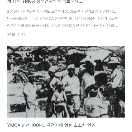
제 11회 YMCA 청소년자전거 국토순례....
2015년 7월 부산에서 강원도 고성까지 550km를 자전거로 함께 달릴 청소
년들을 모집합니다. 한국 YMCA 전국연맹에서 제 11회 청소년 자전거 국토순
례 참가자를 모집을 곧 시작합니다. 한국YMCA 전국연맹에서는 지난 10회 동
안 매년 200여명의 청소년들과 함께 해남 - 임진각, 부산- 임진각, 마산-임진
2015. 4. 21.
각, 강진-임진각, 창원-임진각, 여수-임진각, 목포-임진각 등의 코스로 청소년
자전거 국토순례를 진행하였습니다. 올해도 한국YMCA 전국연맹이 제 11회
청소년 자전거 국토순례를 진행합니다.2015년 청소년 자전거 국토순례는 광
복 70년, 해방 70년을 기념하는 행사로 진행됩니다. 7월 27일 부산을 출발하
여, 8월 2일 고성통일 전망대까지 가는 6박 7일 일정입니다. 광복 70주년을
기념하는 이..
YMCA 연맹 100년...자전거에 얽힌 소소한 인연