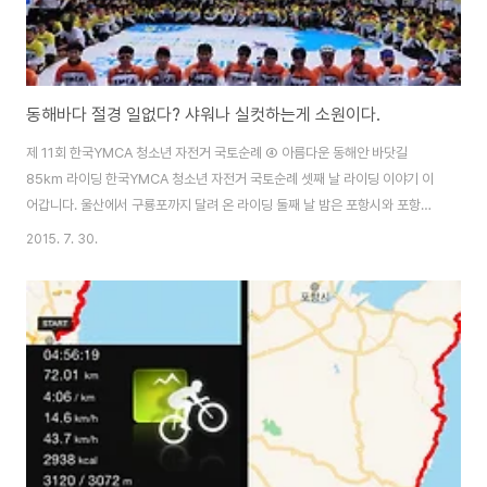
동해바다 절경 일없다? 샤워나 실컷하는게 소원이다.
제 11회 한국YMCA 청소년 자전거 국토순례 ④ 아름다운 동해안 바닷길
85km 라이딩 한국YMCA 청소년 자전거 국토순례 셋째 날 라이딩 이야기 이
어갑니다. 울산에서 구룡포까지 달려 온 라이딩 둘째 날 밤은 포항시와 포항시
시설관리공단의 적극적인 협조 덕분에 구룡포청소년수련관에서 하루 밤을 편
2015. 7. 30.
히 쉬었습니다. 전날까지 숙소는 샤워기 숫자가 부족하여 아이들이 씻을 때 시
간이 많이 걸렸는데, 구룡포청소년수련관에는 넓은 샤워실이 있어 아이들이 충
분한 시간여유를 가지고 씻을 수 있었답니다. 역시 국토순례의 화두는 ‘물’입니
다. 물이 인간 생존을 위한 필수 요소라는 것을 하루하루 체험으로 깨닫고 있는
듯 합니다. 마시는 물과 씻는 물 그리고 더위를 식혀주지만 라이딩을 어렵게도
하는 빗물까지 ‘물’이 날마다 국토..