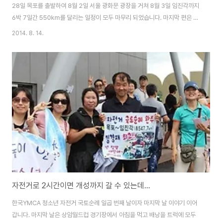
28일 목포를 출발하여 8월 2일 서울 광화문 광장을 거쳐 8월 3일 임진각까지
6박 7일간 550km를 달리는 일정이 모두 마무리 되었습니다. 마지막 편은 간
식이야기입니다. 300명이 넘는 참가자와 70여명의 진행 실무자가까지 370
2014. 8. 14.
여 명이 한꺼번에 움직이다보니 무엇 보다도 의식주를 해결하는 것이 가장 큰
일입니다. 먹는 일, 자는 일, 그리고 씻고 세탁하는 일이 어느 것 하나 수월하지
않더군요. 시설이 좋은 수련장이라고 하더라도 밥을 먹을 때마다 긴 줄을 서야
하고, 370 여명을 수용할 수 있는 숙박시설을 못구한 지역에서는 300여 명의
남자 참가자와 실무자들이 커다란 체육관에서 잠을 자는 날도 있었답니다. 벌
써 10회째를..
자전거로 2시간이면 개성까지 갈 수 있는데...
한국YMCA 청소년 자전거 국토순례 일곱 번째 날이자 마지막 날 이야기 이어
갑니다. 마지막 날은 상암월드컵 경기장에서 아침을 먹고 배낭을 트럭에 모두