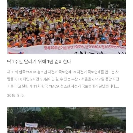
저희 일행 뿐만 아니라 한국인 여행객을 태운 관광버스들이 앞다투어 쇼핑몰
앞으로 몰려왔습니다. 가이..
딱 1주일 달리기 위해 1년 준비한다
제 11회 한국YMCA 청소년 자전거 국토순례 ⑨ 자전거 국토순례를 만드는 사
람들 KTX 타면 2시간 30분이면 갈 수 있는 부산 - 서울을 6박 7일 동안 자전
거를 타고 달린 제 11회 한국 YMCA 청소년 자전거 국토순례가 끝났습니다.
출발 하루 전날인 7월 26일에 모여 하룻 밤을 자고 27일 아침 부산을 출발하
2015. 8. 5.
여 8월 2일 오후 서울 광화문 광장에 도착하였습니다. 일주일 동안 아침에 일
어나면 짐을 싸서 트럭에 싣고 밥을 먹고 나서면 하루 종일 자전거를 탑니다. 매
일 매일 짧게는 50km 길게는 125km 달렸습니다. 숙소에 도착하면 300명
이 밥 먹고 씻고 빨래하고 정리하느라 잠 자는 시간까지 분주합니다. 저녁마다
1~2시간은 다같이 모여 장기자랑도 하고 친교도 나누었습니다. YMCA 청소