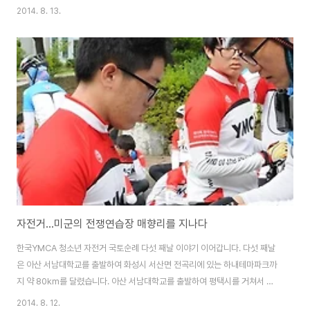
대회가 개최되는 광화문까지 갔다가 서울시청광장까지 가는 일정이었습니다.
2014. 8. 13.
여섯 째 날 주행거리는 약 75km였는데, 구간 평속은 13.3km 밖에 되지 않았
습니다. 서울 시내에 진입하면서 가다서다를 반복하고 워낙 서행 구간이 많았
기 때문에 평속이 뚝 떨어졌습니다. 하지만 속도가 느린 만큼 약간 지겹기는 하
였지만 안전한 라이딩을 할 수 있었습니다. 화성 하내테마파크를 출발하여 약
20km쯤 달렸을 때 시화방조제가 나타났습니다. 시화방조제는 약 11km의 평
지 직선 구간으로 속도를 내..
자전거...미군의 전쟁연습장 매향리를 지나다
한국YMCA 청소년 자전거 국토순례 다섯 째날 이야기 이어갑니다. 다섯 째날
은 아산 서남대학교를 출발하여 화성시 서산면 전곡리에 있는 하내테마파크까
지 약 80km를 달렸습니다. 아산 서남대학교를 출발하여 평택시를 거쳐서 화
성시 우정읍 이화3리 마을회관에서 점심을 먹고 오후에 매향리 평화마을을 들
2014. 8. 12.