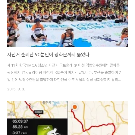
년 자전..
자전거 순례단 90분만에 광화문까지 뚫었다
제 11회 한국YMCA 청소년 자전거 국토순례 ⑧ 이천 덕평연수원에서 광화문
광장까지 71km 라이딩 자전거 국토순례 마지막 날입니다. 부산을 출발하여 7
일 만에 덕평수련원을 출발하여 대한민국 수도 서울의 심장 광화문까지 달리는
마지막 라이딩입니다. 성남과 서울을 지나 광화문까지 가야 한다는 부담 때문
2015. 8. 3.
에 진행팀은 전날부터 팽팽한 긴장감이 도는 회의를 하였습니다. 최대한 참가
자들과 진행팀의 안전에 유의하면서 도착 예정시간에 맞춰 광화문까지 가는 것
이 목적이고 임무였습니다. 경기도와 서울의 혼잡한 도로 상황과 교통상황을
감안하면 최대한 서둘러 아침일찍 출발하는 것이 최선책 중 하나였습니다. 여
느 날도 다름없이 6시에 일어나지만, 출발시간을 30분 앞당겨 7시 30분에 라
이딩을 시작하는 계획을 세웠습니다. 진..