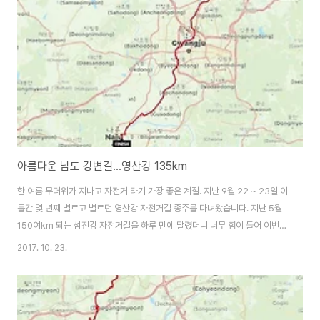
아름다운 남도 강변길...영산강 135km
한 여름 무더위가 지나고 자전거 타기 가장 좋은 계절. 지난 9월 22 ~ 23일 이
틀간 몇 년째 별르고 별르던 영산강 자전거길 종주를 다녀왔습니다. 지난 5월
150여km 되는 섬진강 자전거길을 하루 만에 달렸더니 너무 힘이 들어 이번
영산강 종주는 이틀로 나눠달렸습니다. 지난 여름 YMCA 청소년 자전거 국토
2017. 10. 23.
순례를 함께 진행했던 후배 실무자들과 함께 영산강 자전거 종주를 하였습니
다. 여섯 명이 한 팀이 되어 차량 지원 한 명을 제외하고 승합차에 자전거 다섯
대를 싣고 첫날은 마산을 출발하여 자동차로 담양댐까지 이동하였습니다. 오후
2시쯤 마산을 출발하였는데 추석 연휴를 앞둔 벌초기간이었지만 2시간 30분