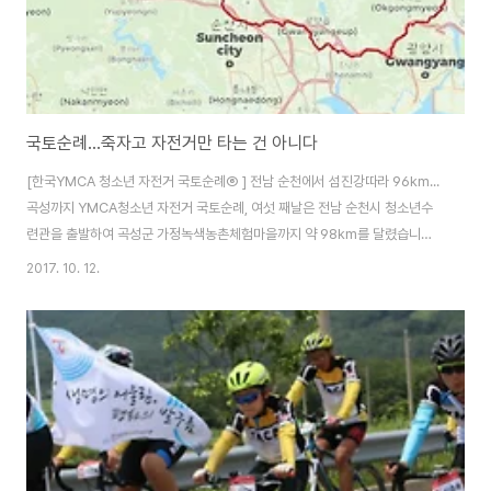
국토순례...죽자고 자전거만 타는 건 아니다
[한국YMCA 청소년 자전거 국토순례⑥ ] 전남 순천에서 섬진강따라 96km...
곡성까지 YMCA청소년 자전거 국토순례, 여섯 째날은 전남 순천시 청소년수
련관을 출발하여 곡성군 가정녹색농촌체험마을까지 약 98km를 달렸습니다.
순천에서 곡성까지 가장 빠른 자전거길을 이용하면 32km만 달리면 가정녹색
2017. 10. 12.
농촌체험마을까지 갈 수 있습니다만, 80km 내외의 국토순례 코스를 만들다보
니 광양과 하동 그리고 구례를 거쳐가는 섬진강길로 코스를 정해졌습니다. 전
날 산속에 있는 순천시청소년수련관까지 업힐 구간을 오르느라 고생을 하였습
니다만, 대신 여섯 째날은 가벼운 다운힐 구간으로 시작할 수 있었습니다. 하지
만 그런 즐거운 라이딩이 계속되지는 않았습니다. 오전에만 순천을 출발하여
광양을 거쳐 하동으로 넘어가는 동안 '매치..