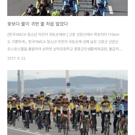
꽃보다 물이 귀한 줄 처음 알았다
[한국YMCA 청소년 자전거 국토순례③ ] 고창 선운산에서 목포까지 115km
도 가뿐하게... 한국YMCA 청소년 자전거 국토순례 넷째 날은 고창군 선운산
유스호스텔을 출발하여 상하면 상하초등학교 영광군민생활체육공원, 불갑저
수지 수변공원, 함평 엑스포공원, 무안군 청계면 청계초등학교를 거쳐 목포시
2017. 9. 22.
청소년수련원까지 하룻 만에 120여km(제 속도계는 118km)를 달렸습니다.
오랫 동안 자전거를 탔던 사람, 원래부터 자전거를 잘 타는 사람들에겐 하루
115km가 그리 먼 길은 아닙니다. 240km 정도 되는 제주도 자전거 일주 코
스를 하룻 만에 달리는 사람도 있고, 저도 하루 만에 150~160km를 달려 본
경험이 있습니다만, 초보자가 절반 이상 포함된 청소년 자전거 국토순례단과
함께 하루 115km를 ..