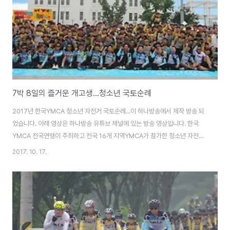
어와 민물게입니다. 여..
7박 8일의 즐거운 개고생...청소년 국토순례
2017년 한국YMCA 청소년 자전거 국토순례...이 하나방송에서 제작 방송 되
었습니다. 아래 영상은 하나방송 유튜브 채널에 있는 방송 영상입니다. 한국
YMCA 전국연맹이 주최하고 전국 16개 지역YMCA가 참가한 청소년 자전거
국토순례에는 1그룹 120여명, 2그룹 120여명이 참가하였습니다. 2005년
2017. 10. 17.
시작된 한국YMCA 청소년 자전거 국토순례는 올해로 13회를 맞이하였는데,
2017년 청소년 자전거 국토 순례단은 "생명의 어울림, 평화의 발구름"을 주제
로 전라남북도 일원의 근현대 역사와 민주주의의 현장을 자전거로 달렸습니다
7월 25일(1그룹)과 26일(2그룹)로 나뉘어 김제 모악산을 출발한 청소년 자전
거 국토순례단은 군산 – 고창 – 목포 – 장흥 – 순천 – 곡성을 거쳐 광주광역시
518민주광장..