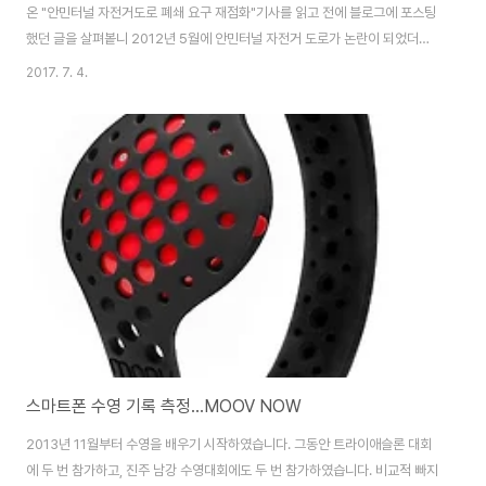
온 "안민터널 자전거도로 폐쇄 요구 재점화"기사를 읽고 전에 블로그에 포스팅
했던 글을 살펴봍니 2012년 5월에 안민터널 자전거 도로가 논란이 되었더군
요. 잊어신 분들도 계시겠지만, 안민터널 자전거 도로는 이명박씨가 대통령이
2017. 7. 4.
었던 2011년에 4대강 사업 '분칠용' 사업으로 전개하였던, 국가 자전거 도로
사업의 일환으로 이루어졌습니다. 창원 구간은 함안에서 넘오오는 산인고개 ~
창원홈플러스~ 안민고개 ~ 진해구 용원 ~ 부산시 강서구를 연결하는 '국가 자
전거 도로 사업 구간' 중 일부입니다. 터널 길이가 1.8km나 되는 전국에서 처
음으로 만들어진 터널 내 자전거 도로라는 것 때문에 화제가 되었습니다만, 매
연과 소음에 대한 대책이 부..
스마트폰 수영 기록 측정...MOOV NOW
2013년 11월부터 수영을 배우기 시작하였습니다. 그동안 트라이애슬론 대회
에 두 번 참가하고, 진주 남강 수영대회에도 두 번 참가하였습니다. 비교적 빠지