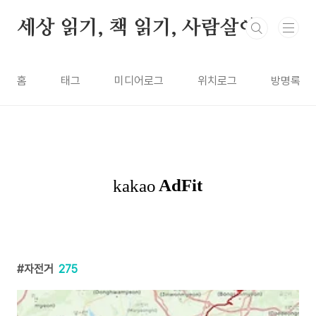
본문 바로가기
세상 읽기, 책 읽기, 사람살이
홈
태그
미디어로그
위치로그
방명록
자전거
275