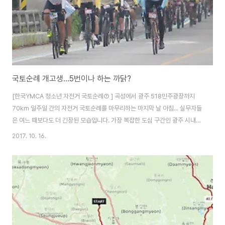
국토순례 개고생...5번이나 하는 까닭?
[한국YMCA 청소년 자전거 국토순례⑦ ] 곡성에서 광주 518민주광장까지
70km 일주일 간의 자전거 국토순례를 마무리하는 마지막 날 아침... 실무자들
은 여느 때보다도 더 긴장된 모습입니다. 가장 복잡한 도심 구간인 광주 시내를
통과해야 하는 날이기 때문이지요. 아울러 마지막이라고 방심 하다 안전사고가
2017. 10. 16.
날 수도 있기 때문에 아이들이 끝까지 긴장을 늦추지 않도록 독려해야 하는 것
도 실무자들의 몫입니다. 2017년 YMCA 청소년 자전거 국토순례 마지막 구
간은 곡성군 가정녹색농촌체험마을을 출발하여 출발하여 광주광역시 518민
주광장까지 달리는 약 70km 구간입니다. 진행팀 실무자들은 아침부터 모여
회의를 합니다. 아이들의 흥분된 마음을 가라앉히고 평상의 긴장을 유지하면서
광주까지 마지막 라이딩을 해내야 ..