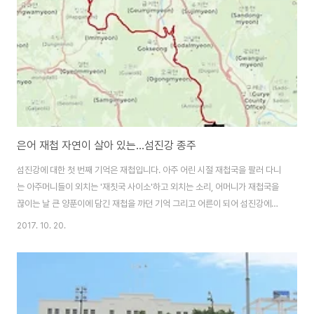
만에 담양댐인증센터에 도착하여 영산강 종주를 시작하였습니다. 섬진강 자전
거길은 총 135km쯤 되는..
은어 재첩 자연이 살아 있는...섬진강 종주
섬진강에 대한 첫 번째 기억은 재첩입니다. 아주 어린 시절 재첩국을 팔러 다니
는 아주머니들이 외치는 '재칫국 사이소'하고 외치는 소리, 어머니가 재첩국을
끊이는 날 큰 양푼이에 담긴 재첩을 까던 기억 그리고 어른이 되어 섬진강에서
다시 맛본 재첩국. 우리나라 어느 강에서나 재첩을 잡을 수 있었던 시절이 있었
2017. 10. 20.
지만, 30년 전쯤 고등학교 시절 처음 섬진강을 만났을 때도 이미 재첩은 아무
데서나 잡을 수 없는 귀한 민물 조개였습니다. 어른이 되어 이현상 유적이 남아
있는 지리산 빗정골 아래 의신마을에 사는 지인의 산장을 자주 찾으면서 뻔질
나게 섬진강을 지나다닐 때는 더 자주 강변의 재첩국집을 찾았습니다. 섬진강
에 대한 추억...자연이 살아 있는 아름다운 강 섬진강에 대한 두 번째 기억은 은