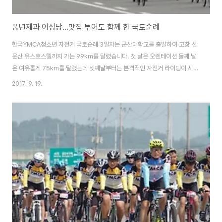
풍년제과 이성당...맛집 투어도 함께 한 국토순례
한국YMCA청소년 자전거 국토순례 3일차는 군산대학교를 출발하여 고창 선
운산 유스호스텔까지 가는 99km를 달렸습니다. 첫 날은 오렌테이션 둘째 날
은 여유롭게 75km를 달렸는데 셋째날부터는 본격적인 자전거 라이딩이 시작
되면서 구간 거리가 100km 내외로 훨씬 길어졌습니다. 구간 거리가 길어지면
2017. 9. 19.
서 하룻 만에 99km. 다행히 오르막이 없는 새만금 방조제 구간이 있어 그리
힘들지는 않았습니다. 새만금 방조제 구간에서 시간을 단축한 덕분에 당초 계
획했던 숙소 도착 예정시간을 1시간이나 앞당겨 구간 라이딩을 가뿐하게 마칠
수 있었습니다. 올해 국토순례는 여느 해에 비하여 유난히 먹거리와 간식이 풍
족하였고 이름난 맛집을 그냥 지나치지 않아 더 재미있었던 것 같습니다. 둘째
날은 전주 한옥마을에 들러 '풍년제과'..