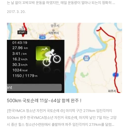
는 날 없이 꼬박꼬박 운동을 하였지만, 매일 운동량이 얼마나 되는지 정확히 알
수 있는 방법이 없었습니다. 자전거의 경우 스마트폰 어플을 이용하면 쉽게 운
2017. 3. 20.
동량, 주행거리 등을 측정할 수 있으며, 사용하기 편리한 어플만 해도 여러 종류
가 나와 있습니다. 아주 오래 전부터 스포츠 트래커라는 어플을 이용해서 자전
거 누적 주행거리를 기록해오고 있습니다. 자전거처럼 수영 운동량과 누적거리
를 계산해주는 어플을 찾아보다 발견한 장비가 바로 MOOV NOW 입니다. 다
른 운동의 경우 웬만한 건 스마트폰으로 측정이 가능합니다만, 수영의 경우 스
마트폰을 물속에 가져 갈 ..
500km 국토순례 11살~64살 함께 완주 !
[한국YMCA 청소년 자전거 국토순례 ⑦] 마지막 구간 27.9km 임진각까지
500km 완주 한국YMCA청소년 자전거 국토순례, 마지막 날인 7일 차는 고양
시 중산 힐스 청소년수련원에서 출발하여 파주 임진각까지 27.9km를 달렸습