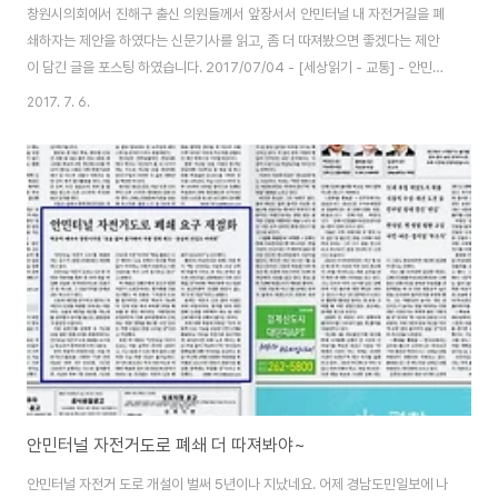
창원시의회에서 진해구 출신 의원들께서 앞장서서 안민터널 내 자전거길을 폐
쇄하자는 제안을 하였다는 신문기사를 읽고, 좀 더 따져봤으면 좋겠다는 제안
이 담긴 글을 포스팅 하였습니다. 2017/07/04 - [세상읽기 - 교통] - 안민터
널 자전거도로 폐쇄 더 따져봐야~ 좀 더 따져보자는 제안의 첫 번째 이유는 한
2017. 7. 6.
때 환경수도와 대한민국 최고의 공영자전거 도시라고 명성이 자자했던 창원시
이지만, 실상 행정구역이 합쳐진 후 옛 창원, 마산, 진해를 연결하는 자전거 도
로는 그야말로 위험하기 짝이 없는 현실을 먼저 좀 알아달라는 것입니다. 앞서
쓴 글에서 걷는 사람과 자전거 타는 사람에게 진해는 섬과 다름 없다고 하였는
데, 마산이나 창원에서 진해 도심으로 자전거를 타고 가는 길은 그야말로 위험
천만하고 불편하기 짝이 ..
안민터널 자전거도로 폐쇄 더 따져봐야~
안민터널 자전거 도로 개설이 벌써 5년이나 지났네요. 어제 경남도민일보에 나