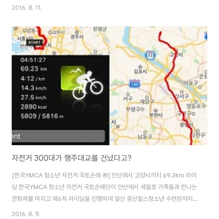
니다. 지난 11년 동안 항상 마지막 날 주행거리가 60~70km여서 가장 정신
2016. 8. 11.
없는 하루를 보냈었는데, 올해 처음으로 여유로운 라이딩을 할 수 있었습니다.
임진각을 30여km 남겨 둔 고양 중산힐스 청소년수련원에서 마지막 숙박을 하
였기 때문에 아침 출발도 서두르지 않았고, 최종 목표 지점인 임진각까지 라이
딩도 한결 여유가 생겼습니다. 중산 힐스타운을 출발하여 1시간 30여분만에
통일공원에 도착하여, 짧은 휴식과 임진각까지 마지막 라이딩을 위한 최종 점
검을 마쳤습니다. 통일공..
자전거 300대가 행주대교를 건넜다고?
[한국YMCA 청소년 자전거 국토순례 ⑥] 안산에서 고양시까지 69.3km 라이
딩 한국YMCA 청소년 자전거 국토순례단이 안산에서 세월호 가족들과 만나는
문화제를 마치고 제6차 라이딩을 진행하여 일산 중산힐스청소년 수련원까지
약 70km 라이딩을 하였습니다. 여름 휴가 기간이긴 하지만 예상했던대로 수
2016. 8. 9.