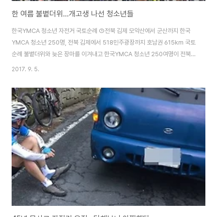
한 여름 불볕더위...개고생 나선 청소년들
한국YMCA 청소년 자전거 국토순례 ①전북 김제 모악산에서 군산까지 한국
YMCA 청소년 250명, 전북 김제에서 518민주광장까지 호남권 615km 국토
순례 불볕더위와 늦은 장마를 이겨내고 한국YMCA 청소년 250여명이 전북
김제 모악산에서 광주 518민주광장까지 615km를 자전거로 달렸습니다. 지
2017. 9. 5.
난 7월 25일(1그룹)과 26일(2그룹)로 나뉘어 김제 모악산을 출발한 청소년
자전거 국토순례단이 군산 – 고창 – 목포 – 장흥 – 순천 – 곡성을 거쳐 광주광역
시 518민주광장까지 무사히 완주하였습니다. 2005년 시작된 한국YMCA 청
소년 자전거 국토순례는 올해로 13회를 맞이하였는데, 2017년 청소년 자전거
국토 순례단은 "생명의 어울림, 평화의 발구름"을 주제로 전라남북도 일원의
근현대 역사와 ..