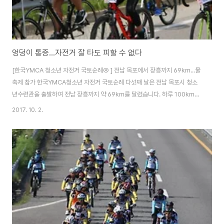
엉덩이 통증...자전거 잘 타도 피할 수 없다
[한국YMCA 청소년 자전거 국토순례④ ] 전남 목포에서 장흥까지 69km...물
축제 참가 한국YMCA청소년 자전거 국토순례 다섯째 날은 전남 목포시 청소
년수련관을 출발하여 전남 장흥까지 약 69km를 달렸습니다. 하루 100km를
넘나드는 강행군을 하다 69km로 줄어든 것은 순전히 숙박지 때문입니다.
2017. 10. 2.
80km 내외 거리에서 다음 숙박지를 구하지 못해 다섯 째날 구간 거리가 많이
줄어들었습니다. 사전 답사를 하면서 하루 라이딩 거리가 짧아졌기 때문에 그
시간 만큼 휴식을 겸한 체험 활동으로 장흥 물축제에 참가하는 것으로 계획을
세웠습니다. 장흥 토요시장 물축제에 참가하고 약 6km 정도만 이동하면 다음
숙박 장소라서 안성맞춤의 계획이 되었습니다. 매일 변함없는 일과의 반복. 아
침 6시에 일어나 7시부터..