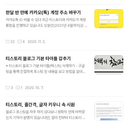
였을 뿐입니다. 제 블로그의 경우 7~8년전 블로그를 열심
히 할 때 1일 평균 방문자가 4000~5000명을 넘나들었
한달 반 만에 카카오(톡) 계정 주소 바꾸기
지만, 최근 4~5년 동안 블로그 포스팅이 뜸해진 뒤로는 하
글 내용
루 700~800명 방문자 숫자가 서서히 줄어들었습니다.
카카오톡 ID 바꿀 수 있다 최근 티스토리와 카카오가 계정
그런데 이유를 명확히 찾지 못했지만 지난 10월부터 하루
통합을 진행하고 있습니다. 당분간(2021년 4월까지)은 그
방문자 숫자가 1400~1500명 사이로 늘어나는 날이 많아
대로 사용할 수 있지만 이후에는 티스토리 계정으로 로그
졌습니다. 아래 사진으로 보시는 것처럼 10월 초에 비하면
인이 안 된다고 합니다. 저는 처음 카카오 계정을 만들 때
작성시간
22
4
2020. 11. 2.
10월 10일 이후로 1일 ..
코리아닷컴 메일주소(ymcaman@korea.com)를 계정
으로 사용하였는데, 코리아 닷컴 유료 메일 서비스를 이용
하다가 서비스가 부실하여 7~8년 전 코리아 닷컴 메일 주
티스토리 블로그 기본 타이틀 감추기
소를 버리고 지인들에게 메일 주소 변경을 일일이 안내하
글 내용
면서 G-mail로 바꾸었습니다. 그런데 코리아 닷컴 메일 주
※ 티스토리 블로그 기본 타이틀(텍스트) 삭제하기 - 구글
소로 등록된 카카오톡 계정이 문제였습니다. 비밀번호를
링을 통해 친절하게 포스팅 된 내용을 보고 방법을 알아냈
변경한다던지 하는 중요한 계정 변경을 하려면 메일로 인
지만 시간이 지나면 또 까먹을 것 같아서 기록으로 남겨 둡
증을 받아야 하는데, 코리아 닷컴 계정이 휴면 계정이 되어
니다. 또 나중에 삭제한 기본 타이틀을 되살릴 때도 기록이
작성시간
3
1
2020. 10. 7.
버렸더군요. 더군다나 휴면 계..
있어야 하겠지요. ※ 티스토리 스킨을 변경하기 전에 가장
먼저 현재 스킨을 저장하고 수정하는 것이 좋습니다. 변경
전에 원래 스킨을 저장해 두면 언제라도 처음 상태로 되돌
티스토리, 줄간격, 글자 키우니 속 시원
아갈 수 있습니다. 티스토리 블로그를 만들면서 블로그 제
글 내용
목을 정해주면 자동으로 블로그 상단에 제목이 나옵니다.
블로그 포스팅을 자주 하지 않다보니 정확히 언제 바뀌었
제 블로그의 경우는 를 삽입하면 원래 코드가 작동하지 않
는지 기억이 분명치 않습니다만, 얼마 전부터 티스토리 에
습니다. 요렇게 고쳐주면 더 이상 기본 텍스트 제목이 나타
디터창이 많이 바뀌었습니다. 복잡한 메뉴들이 간결해졌다