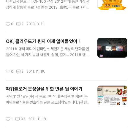
로그 관련 각종 시상 행사가 많았는데, 요즘은 많이 줄어 티
대한민국 블로그 TOP 100 선정 2012한 해 동안 가장 왕
스토리 말고는 우수 블로그 선정 소식도 없네요. 그래서 더
성하게 활동한 블로그를 뽑는 2013 대한민국 블로그 어워
반갑고 기쁜 것인지도 모르겠습니다. 어제 오후에 버스를
드 개인부문 수상자 선정 투표가 시작되었습니다. '대한민
타고 가다가 스마트폰을 열어보니 '티스토리 방명록에 알
국 블로그어워드'는 2012년 한 해 동안 왕성하게 활동한
작성시간
0
2
2013. 3. 11.
림'이 떴더군요. 혹시나 하는 반가..
5개 부문 100대 블로그를 후보라 선정하여 온라인 투표와
전문가 심사를 진행합니다. 2013 대한민국 블로그 어워드
는 사단법인 한국블로그산업협회(KBBA)가 주최하고, 문
OK, 클라우드가 뭔지 이제 알아들었어 !
화체육관광부, 방송통신위원회, 한국인터넷진흥원, 서울시
글 내용
그리고 한국교육학술정보원, 미디아유, 유저스토리랩, Fot
2011 비영리 미디어 컨퍼런스 체인지온 세상의 변화를 만
olia, NHN, 다음커뮤티케이션, SK커뮤니케이션, 시니어
들어 가는 세 가지 방법 새롭게, 쉽게, 깊게... 2011 비영리
파트너즈, 블로그칵테일, 티엔엠미디어, YES24 등 쟁쟁한
미디어 컨퍼런스, 체인지온 행사에 다녀왔습니다. 어제(11
블로그 관련 기업들이 후원을 합니다. '2013 대한민국 블
월 18일) 서울 양재동 EL타워에서 열린 체인지온은 2008
작성시간
0
2
2011. 11. 19.
로그 어워드(..
년에 처음 시작되어 올해는 네 번째 행사입니다. 다음세대
재단이 주최하고, DAUM이 후원을 맡은 행사이며 시민사
회단체연대회의, 한국사회복지사협회를 비롯한 6개 비영
파워블로거 문성실을 위한 변론 뒷 이야기
리단체가 파트너로 참여하는 행사였습니다. 처음 2년 동안
글 내용
은 이런 행사가 있는 줄도 몰랐구요. 작년에는 제가 속한 단
지난 11월 16일(수) 제 블로그에 억대 수입을 벌어들이는
체에서 진행하는 다른 행사겹쳐서 참가를 못하였습니다.
파워블로거들을 변호하는 글을 포스팅하였습니다. (관련포
올해는 큰 마음 먹고 서울까지 다녀왔습니다. 사실 올 봄에
스팅 : 2011/11/16 - [블로그] - 뒷돈 8억? 파워블로거 문
미국 워싱턴에서 열린 미국비영리단체 컨퍼런스(NTC11)
성실을 위한 변론) 원래 이 글은 블로그 포스팅 하루 앞날인
작성시간
1
33
2011. 11. 18.
에 참가해보고 나서 국내..
15일(화)에 모 인터넷 신문의 부탁을 받고 쓴 글입니다만,
기사를 보냈더니 편집부 담당자로부터 편집국의 입장과 다
르다는 문제제기가 있었습니다. 신문사 입장과 다르다고