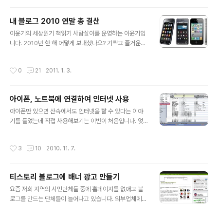
길래 어떤 새로운 기능이 있는지도 모르고 그냥 업그레이
드를 하였습니다. 며칠 후에 오마이뉴스에 올라 온 기사(애
내 블로그 2010 연말 총 결산
플 ios 4.3 업데이트 할까? 말까?)를 보니 아이폰 4.3 업
글 내용
그레이드 후에 기능상의 큰 변화가 있었더군요. 그래서 아
이윤기의 세상읽기 책읽기 사람살이를 운영하는 이윤기입
이폰 ‘핫스팟’ 기능을 직접 한 번 테스트를 해보았습니다.
니다. 2010년 한 해 어떻게 보내셨나요? 기쁘고 즐거운
먼저 아이폰에서 기능을 으로 바꿔주어야 합니다. 그러면
일, 슬프고 힘 빠지는 일 등 크고 작은 일들이 많이 있었겠
가 나타납니다. 노트북에서 와이파이 신호를 찾아서 를 입
지요. 2008년 9월에 블로그를 시작한 후, 어느 새 블로그
작성시간
0
21
2011. 1. 3.
력하면 인터넷을 사용할 수 있습니다..
는 저의 가장 중요한 일상 중 하나가 되었습니다. 2010년
마지막 날 한 해 블로그 활동을 마무리하면서, 저의 블로그
활동을 결산해 봅니다. 마침 티스토리에 '블로그 연말 결산'
아이폰, 노트북에 연결하여 인터넷 사용
서식이 올라와 있어서 서식에 맞추어 저의 활동을 정리해
글 내용
보았습니다. 연말에 여러 곳에서 시상식도 열리고, 블로그
아이폰만 있으면 산속에서도 인터넷을 할 수 있다는 이야
활동을 격려하는 행사들이 많습니다만, 개인적으로는 스스
기를 들었는데 직접 사용해보기는 이번이 처음입니다. 엊
로 자신의 활동을 돌아보는 이런 방식의 1년 활동 마무리도
그제 거창에 있는 금원산 자연휴양림으로 1박 2일 캠프를
의미 있을 것 같아 시도해 보았습니다. 지난 연말, 부득이한
다녀오면서 아이폰을 활용해서 노트북으로 무선인터넷을
작성시간
3
10
2010. 11. 7.
사정이 있어 12..
사용해보았습니다. 아이폰의 장점 중 하나가 기능이 까다
롭고 복잡하지 않다는 것인데, 노트북에 연결하여 인터넷
을 사용하는 과정도 비교적 쉽게 할 수 있었습니다. 저는 사
티스토리 블로그에 배너 광고 만들기
무실에서 공용으로 사용하는 노트북을 빌려 갔었는데, 아
글 내용
이튠즈가 설치되어 있지 않아서 약간 시간을 낭비하였습니
요즘 저희 지역의 시민단체들 중에 홈페이지를 없애고 블
다. 아이폰을 노트북에 연결하여 3G로 인터넷을 사용하려
로그를 만드는 단체들이 늘어나고 있습니다. 외부업체에
면 첫 번째로 반드시 '아이튠즈'가 설치되어 있어야 합니다.
웹호스팅을 맡겨놓은 홈페이지를 관리하는 것도 어렵고,