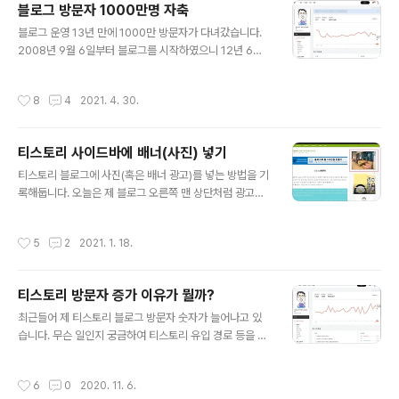
블로그 방문자 1000만명 자축
글 내용
블로그 운영 13년 만에 1000만 방문자가 다녀갔습니다.
2008년 9월 6일부터 블로그를 시작하였으니 12년 6개
월여 만에 가 되었습니다. 블로그를 시작은 2008년 9월 3
~ 5일까지 다음세대재단 주최로 제주도에서 열린 참가가
작성시간
8
4
2021. 4. 30.
직접적인 계기가 되었다. 이미 여러 차례 밝혔듯이 장소가
제주도가 아니었으면 이 교육에 참가하지 않았을 가능성이
높았다. 제주도에 쉬러 가는 마음으로 갔었는데, 3일 동안
티스토리 사이드바에 배너(사진) 넣기
빠르게 변하는 인터넷 기술과 특히 웹 2.0 기술이 가져올
글 내용
새로운 변화에 대한 강의들을 들으며 당시 가장 핫했던 블
티스토리 블로그에 사진(혹은 배너 광고)를 넣는 방법을 기
로그를 시작하게 되었다. 제주에서 돌아와 9월 6일 티스토
록해둡니다. 오늘은 제 블로그 오른쪽 맨 상단처럼 광고를
리에 라는 블로그를 개설하고 이틀 후에 첫 번째 포스팅을
만드는 방법을 알려드리겠습니다. 티스토리 에 이미지(배
한 이후 지금까지 쭉 블로거 활동을 이어오고 있다.(물론 우
너광고)를 넣는 방법은 두 가지 입니다. 과 두 가지 방법을
작성시간
5
2
2021. 1. 18.
여곡절은 참 많았다..
차례로 알아 보겠습니다. ■ 이미지 배너출력 만드는 법 과
거에는 티스토리 포스팅 하는 글(에디터에서)에 사진을 첨
부하고, 그 링크를 복사해서 티스토리 에 사진(혹은 광고)
티스토리 방문자 증가 이유가 뭘까?
를 넣을 수 있었습니다. 하지만, 최근에는 티스토리에서 시
글 내용
스템을 변경하였는지, 티스토리 포스팅에 첨부한 사진 링
최근들어 제 티스토리 블로그 방문자 숫자가 늘어나고 있
크를 복사해와도 사이드바에 사진(혹은 광고)를 넣을 수 없
습니다. 무슨 일인지 궁금하여 티스토리 유입 경로 등을 자
게 되었습니다. 티스토리 관리자 메뉴에서 사이드바를 선
세히 살펴봤지만 이유를 정확히 파악하지는 못하였습니다.
택하면 기본모듈이 여러가지가 있습니다. 이 기본 모듈 중
다만 카카오가 티스토리와 카카오 로그인 계정을 통합하면
작성시간
6
0
2020. 11. 6.
에서 을 선택하면(+ 버튼 클릭) 사..
서 뭔가 변화가 일어나고 있는 것이 아닌가 하고 짐작만 하