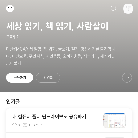
검색하기
티스토리
세상 읽기, 책 읽기, 사람살이
구독자
9
마산YMCA에서 일함. 책 읽기, 글쓰기, 걷기, 명상하기를 즐겨합니
다. 대안교육, 주민자치, 시민운동, 소비자운동, 자연의학, 채식과 바
른 먹거리, 공동체 운동에 관심. ymcatop@gmail.com http://twt
...더보기
kr.com/ymcaman http://www.facebook.com/ymcaman
구독하기
방명록
신고하기 레이어
열기
인기글
내 컴퓨터 폴더 원드라이브로 공유하기
8
1
조회
21