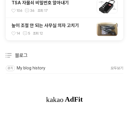
TSA 자물쇠 비밀번호 알아내기
106
36
조회
17
높이 조절 안 되는 사무실 의자 고치기
14
5
조회
12
블로그
분류 전체보기
주요 글 목록
My blog history
모두보기
공지