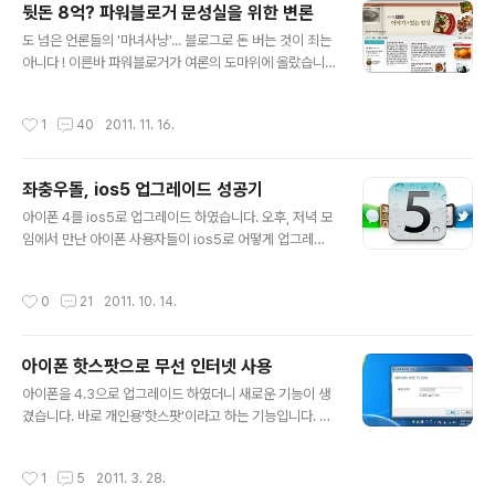
뒷돈 8억? 파워블로거 문성실을 위한 변론
하는데, 기사를 실어달라고 할 수도 없어서 "편집부에서 기
글 내용
사를 고치던지, 기사를 빼든지 알아서 하시라"고 답하였습
도 넘은 언론들의 '마녀사냥'... 블로그로 돈 버는 것이 죄는
니다. 나중에보니 확인해보니 결국 인터넷 신문에는 기사
아니다 ! 이른바 파워블로거가 여론의 도마위에 올랐습니
가 실리지 않았더군요."아 이 인터넷 신문사도 결국 기득권
다. 내노라하는 국내 유명 파워블로거들이 자신의 블로그
을 가진 기성언론이구나" 하는 생각이 들었습니다. 인터넷
에 공동구매 등을 내세워 상품판매를 주선하고 8~9억 원
작성시간
1
40
2011. 11. 16.
언론사가 돈을 버..
대의 수수료를 받아챙겼다는 것입니다. 공정거래위원회는
실제로 대가를 받았음에도 불구하고 비영리 공동구매로 가
장한 파워블로거들을 제재하였다고 합니다. 공정거래위원
좌충우돌, ios5 업그레이드 성공기
회는 인터넷에서 상업적으로 운영되는 카페, 블로그를 점
글 내용
검하여 47개 법 위반 사업자를 찾아내 제재조치를 하였다
아이폰 4를 ios5로 업그레이드 하였습니다. 오후, 저녁 모
고 합니다. 국내에서 상업적으로 가장 성공한 블로그로 평
임에서 만난 아이폰 사용자들이 ios5로 어떻게 업그레이
가 받는 을 비롯한 7개의 파워 블로그들에 대하여 시정 조
드하는지 모르겠다는 분들이 많더군요. 사실 저도 업그레
치를 하였다고 합니다. 이들 블로그 운영자들은 특정제품
이드 할 때, 여러 번 실패를 반복하였기 때문에 다른 분들도
작성시간
0
21
2011. 10. 14.
의 공동구매를 알선하고 그 대가로 수수료를 받았음..
어려움을 격는 분들이 있으리라고 짐작하였습니다. 여러
매체에서 ios5 업그레이드 후 달라진 '놀라운'(?) 기능들을
많이 소개하고 있지만, 정작 ios5로 업그레이드 하는 과정
아이폰 핫스팟으로 무선 인터넷 사용
을 자제히 알려주는 곳을 찾기는 쉽지 않더군요. 오늘은 제
글 내용
가 경험한 ios5 업그레이드 경험을 정리하여 포스팅합니
아이폰을 4.3으로 업그레이드 하였더니 새로운 기능이 생
다. 아이폰 사용자 중에서 혼자 '업그레이드' 하는 것이 두
겼습니다. 바로 개인용'핫스팟'이라고 하는 기능입니다. 아
려운 분들은 이 포스팅을 참고하시면 도움이 될 것이라고
이폰에서 와이파이 신호를 만들어 아이패드나 노트북 같은
생각합니다. 아이폰, ios5 자동으로 [다운로드 및 업데이
와이파이 기기를 사용할 수 있도록 해주는 장치입니다. 아
작성시간
1
5
2011. 3. 28.
트]가 안 되는 경..
이튠즈에 접속하였더니 아이폰을 업그레이드 하겠나교 물