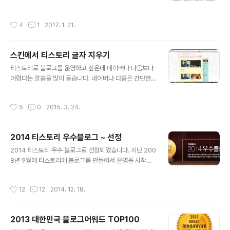
보직을 맡다보니 블로그에 글을 쓸 시간을 만들기가 어려
기에는 그의 매일 블로그에 새로운 글을 포스팅 했었는데,
워졌습니다. 블로그 포스팅이 적어질수록 블로그 관리도
요즘은 1주일에 한 편을 포스팅하는 것도 쉽지 않습니다.
작성시간
4
1
2017. 1. 21.
점점 더 소흘해지더군요. 따..
책은 꾸준히 읽지만 서평을 쓸 시간을 내기가 쉽지 않고, 살
면서 경험하는 여러가지 일들 중에 블로그에 포스팅하고
싶은 경험들이 많이 있습니다만, 마찬가지로 기록할 시간
스킨에서 티스토리 글자 지우기
이 부족하기 때문입니다. 지역의 여러 현안이나 정치 현안
글 내용
에 대한 생각들도 넘쳐나지만 주장을 뒷 받침 할 정보를 찾
티스토리로 블로그를 운영하고 싶은데 네이버나 다음보다
아내고 블로그에 포스팅 할 수 있는 자료를 가공할 시간이
어렵다는 말씀을 많이 듣습니다. 네이버나 다음은 간단한
모자라 생각만 하고 있다 그냥 자나가는 일이 다반사입니
입력만 하면 자동으로 블로그가 만들어지는데 티스토리는
다 "연말에 블로그 1년을 돌아보며..."라는 제목으로 위의
스킨을 고치고 플러그인을 설정하는 과정이 번거롭다고 하
작성시간
5
0
2015. 3. 24.
글을 작성하다 이런 저런 바쁜 일정에 ..
시더군요. 실제로 티스토리에 블로그 개설을 시도했다가
플러그인을 설정하고, 사용자가 직접 작업해야 하는 작업
들이 많아서 포기하는 분들도 여럿 만났습니다. 며칠 전에
2014 티스토리 우수블로그 ~ 선정
는 티스토리 블로그를 운영하시는 지인으로부터 스킨에 나
글 내용
오는 'TISTORY' 글자를 지우고 싶은데 방법을 알려달라
2014 티스토리 우수 블로그로 선정되었습니다. 지난 200
는 부탁을 받았습니다. HTML 코드를 잘 다루시는 분들에
8년 9월에 티스토리에 블로그를 만들어서 운영을 시작하
게는 어려운 일이 아니겠지만, HTML 코드를 직접 다룰 줄
였는데, 이듬해인 2009년부터 올해까지 7년 연속으로 티
모르는 분들에게는 쉽지 않은 작업이지요. 사실 저도 HTM
스토리 우수블로그로 선정되었네요. 최근 2~3년간 블로그
작성시간
12
12
2014. 12. 18.
L코드를 잘 모릅니다. 그때 그때 필요한 작업..
인기가 시들해지면서 블로그 운영을 그만 두는 분들이 많
은 탓인지, 꾸준한 블로그 운영을 높게 평가해 준 것인지 모
르겠습니다만, 올해도 우수블로그로 선정되어 아주 기쁨니
2013 대한민국 블로그어워드 TOP100
다. 여러 메타블로그들도 문을 닫고 예전엔 연말이 되면 블
글 내용