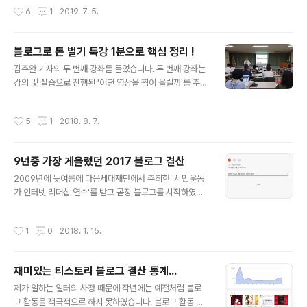
나지 않게 변경됩니다. 만 삭제 해주시면 원상복구 가능합
는 느낌이 들기는 하는데, 본문의 글자 크기를 크게 바꾸어
작성시간
6
1
2019. 7. 5.
니다.
도 최종 포스팅 화면은 여전히 작은 글쓰 그대로였습니다.
또 가장 불편한 것은 줄 간격이 없는 것이었습니다. '한글'
문서로 160~180정도의 줄간 격을 가장 선호하는 편인데,
블로그로 돈 벌기 특강 1분으로 핵심 정리 !
새로 바뀐 티스토리 에디터는 아예 줄 간격이 없는 것이 기
글 내용
본이었습니다. 예전 에디터에 있던 줄간격을 바꾸는 메뉴
김주완 기자의 두 번째 강좌를 들었습니다. 두 번째 강좌는
는 아예 사라져버렸습니다. 제 블로그 방문자들도 불편하
강의 및 실습으로 진행된 '어떤 영상을 찍어 올릴까'를 주제
겠지만, 우선 제 블로그를 가장 많이 방문하는 제가 가장 불
로 진행되었습니다. 출장 때문에 아쉽게 첫 번째 강의를 놓
편하였습니다. "목 마른 자가 샘 판다"고 가장 불편을 느끼
쳤습니다만, 두 번째부터 들어도 큰 무리 없이 강의를 쫓아
작성시간
5
1
2018. 8. 7.
는 인터넷 검색을 통해 줄간격과..
갈 수 있었습니다. 무엇보다 경험에 기반한 사례 위주의 강
의라 중언부언이나 군더더기가 없어 더욱 좋았습니다 제가
기록한 이 날 강의 필기노트를 보면 조회 수 높은 영상을 만
9년중 가장 게을렀던 2017 블로그 결산
들기 위해 중요한 조건들은 다음과 같습니다. 제목이 중요
글 내용
하다. 16-25자 사이, 호기심 자극해야 한다.주요 키워드
2009년에 늦여름에 다음세대재단에서 주최한 '시민운동
제목에 포함되어야 한다. 그래야 검색에 걸린다. 시리즈 제
가 인터넷 리더십 연수'를 받고 곧장 블로그를 시작하였으
목은 뒤쪽으로, 제목에 못 넣으면 키워드에라도 포함해야
니 올해로 10년 차입니다. 내년10월이면 만 10년이 되겠
한다. 아주 재미있으면 10분 이내까지 가능...대체로 1~5
네요. 블로그를 시작하면서 매년 100만 방문자가 목표였
작성시간
1
0
2018. 1. 15.
분이 좋다. 짧은 ..
는데 만 10년이 될 때쯤에는 1000만 방문자를 기록할 수
있을 것 같습니다. 블로그 활동을 열심히 할 때는 티스토리
에서 '2017 티스토리 결산' 같은 멋진 툴을 제공해주지 않
재미있는 티스토리 블로그 결산 통계...
아도 매년 내가 쓴 글을 분류하고, 서평을 썼던 책들을 모아
글 내용
따로 소개도 하였습니다. 하지만 작년부터 블로그 활동을
제가 일하는 일터의 사정 때문에 작년에는 예전처럼 블로
많이 줄였습니다. 시간 여유 없지만 마음의 여유가 더 없는
그 활동을 적극적으로 하지 못하였습니다. 블로그 활동 초