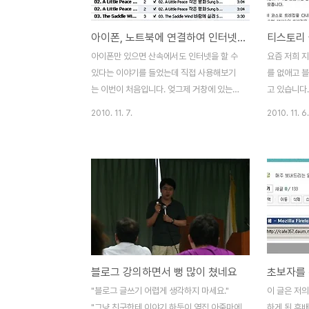
이드 경험을 정리하여 포스팅합니다. 아이폰
큰 변화가 있
사용자 중에서 혼자 '업그레이드' 하는 것이
팟’ 기능을 
아이폰, 노트북에 연결하여 인터넷 사용
두려운 분들은 이 포스팅을 참고하시면 도움
다. 먼저 
이 될 것이라고 생각합니다. 아이폰, ios5 자
합니다. 그
아이폰만 있으면 산속에서도 인터넷을 할 수
요즘 저희 
동으로 [다운로드 및 업데이트]가 안 되는
와이파이 신
있다는 이야기를 들었는데 직접 사용해보기
를 없애고 
경..
을 사용할 수
는 이번이 처음입니다. 엊그제 거창에 있는
고 있습니다
금원산 자연휴양림으로 1박 2일 캠프를 다녀
은 홈페이지
2010. 11. 7.
2010. 11. 6.
오면서 아이폰을 활용해서 노트북으로 무선
작은 수정작
인터넷을 사용해보았습니다. 아이폰의 장점
체의 도움을
중 하나가 기능이 까다롭고 복잡하지 않다는
홈페이지를 
것인데, 노트북에 연결하여 인터넷을 사용하
는 적지 않은
는 과정도 비교적 쉽게 할 수 있었습니다. 저
유입니다. 
는 사무실에서 공용으로 사용하는 노트북을
용하면 홈페이
빌려 갔었는데, 아이튠즈가 설치되어 있지 않
면을 구성할 
아서 약간 시간을 낭비하였습니다. 아이폰을
을 활용하는
노트북에 연결하여 3G로 인터넷을 사용하려
뛰어나고 원
블로그 강의하면서 뻥 많이 쳤네요
면 첫 번째로 반드시 '아이튠즈'가 설치되어
메인을 그대
있어야 합니다. 저는 아이튠즈가 설치되어 있
사진이나 문
"블로그 글쓰기 어렵게 생각하지 마세요."
이 글은 저의
지 않은 노트북을 빌려갔었기 때문에 한 참
도 그다지 
"그냥 친구한테 이야기 하듯이 옆집 아줌마에
하게 된 후