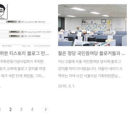
 좋은 '블로그 활동 사례'를 꼭 소
하여 관련 글 서비스를 제공하는 기능. 관련
 지난 5월 20일에 있었던 경남블
글을 알려주기 위해 트랙백 핑(TrackBack
경블공) 블로그 강좌 후기를 포스
Ping)을 사용한다. 핑이란 어떤 한 웹 서버에
크리스탈님은 생태사진을 전문으
서 다른 웹 서버로 보내는 작은 메시지로, 자
이구요. 생태강사이기도 합니다.
신의 웹 로그에 올려놓은 글을 다른 사람이
잘 찍는 법' 강의 만하는 줄 알고
알 수 있도록 트랙백 핑을 보낸다. 또한 중앙
런데 강의 첫 머리는 '블로그 운
서버에 트랙백 핑을 보냄으로써 관련된 모든
초보자를 위한 티스토리 블로그 만들기
젊은 정당 국민참여당 블로거들과 만나다 !
노하우'를 공개하는 시간이더군요.
글들을 읽을 수 있게 한다. 트랙백을 사용하
못지 않게 유익하였습니다.) 블로
기 위해서는 트랙백 URL을 알아야 하고, 다
민주화운동기념사업회가 주최한
지난 2월에 서울 국민참여당 당사에 블로그
고 지난 6년 동안의 경험을 진솔
른 사람들이 트랙백 핑을 보낼 수 있도록 하
동가 교육에 블로그 강의를 하였
강의를 하러 다녀왔습니다. 어둠이 내리기 시
.
기..
 제가 속한 단체 회원들, 그리고
작하는 저녁 시간 서울시당 기획위원장님과
YMCA 활동가나 회원들에게 1년
지하철 신촌역 앞에서 만나 한 참을 걸어서
.
2010. 3. 1.
한 저의 블로그 활동 사례를 소개
골목길에 있는 빌딩으로 들어갔습니다. 저는
하고 있습니다. 그동안, 제가 경
서울시당 사무실인줄 알고 따라 갔는데, 도착
 듣고 블로그를 시작하겠다는 결
해보니 국민참여당 중앙당사와 서울시당이
1
2
3
4
 분들 중에서 의외로 많은 분들이
사무실을 함께 사용하고 있더군요. 예상 보다
블로그를 만들다가 발이 걸려 더
훨씬 작고 아늑하였습니다. ▲국민참여당 사
 나가지 못하고 있다는 평가를 해
무실입니다. 건너편 벽화 뒷쪽이 당대표 사무
그래서, 이번에는 따로 2시간 이
실입니다. ▲ 중앙당 등록증이 보이네요. 손