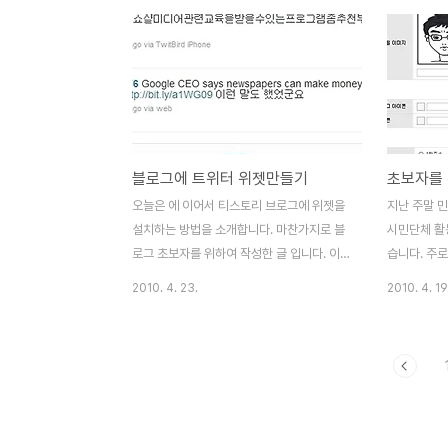
부착되어 있습니다. 창녕 지역 주민과 단체들
아깝고, 정말
이 부착한 현수막이 대부분인데, 그중에서도
개하고 싶어
가장 많은 현수막을 내건 단체는 바로 '화왕
로그공동체(
산 포럼'이라는 단체입니다. 함안보 공사현장
팅합니다. 
을 방문할 때마다 '4대강 공사'에 찬성하는
로 찍는 분
현수막을 둘러보면서 '화왕산 포럼'이라는 단
저는 '사진 
체가 어떤 단체인지 참 궁금하였습니다. 사
갔습니다. 그
블로그에 트위터 위젯만들기
실, 저 뿐만 아니라 함안보 공사현장을 가 본
영 경험과 
사람이라면 누구나 '화왕산 포럼'이란 단체에
(사진 강의 
오늘은 에 이어서 티스토리 브로그에 위젯을
지난 주말 
호기심을 가질 수 밖에 없습니다. 왜냐하면,
거를 시작하
설치하는 방법을 소개합니다. 마찬가지로 블
시민단체 활
공사현장 주변에 정말 많..
하게 들려주.
로그 초보자를 위하여 작성한 글 입니다. 이
습니다. 주로
미 잘 아시는 분들은 볼 필요가 없는 글입니
다른 지역 
2010. 4. 23.
2010. 4. 19
다. 지난주에 시의원 출마를 결심하고 활동하
6개월 남짓
는 후배에게서 요청이 왔습니다. 자신이 운영
하는 강의를 
하는 티스토리 블로그에 트위터 위젯을 달고
험한 사례를
싶다고 말입니다. 그래서 약 1시간을 투자하
심을 하였던
여 트위터 위젯을 티스토리에 다는 법을 정리
티스토리에 
하였습니다. 사실, 이 후배를 위해서 만들었
이상 앞으로
는데 이틀 후 시민단체 활동가 교육에서 잘
주셨습니다. 