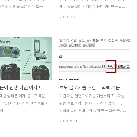
 대신할 때, 배너 광고 만..
은 ..
는 저의 강의를 들은 적은 없구요.
게 바통을 빨리 넘겨야 하는데 생각만큼 쉽지
좋다'는 제말을 믿고, 당시에 정
않습니다. 남들이 쓴 10문 10답은 재미있게
.
2010. 8. 5.
 시간을 쪼개 블로그를 시작하였
읽었는데 막상 제 순서가 돌아오니 부담이네
, 그의 블로그가 성공할 수 있도
요. 대략 10문 10답을 마무리하여 포스팅하
해야하는 책임감을 갖고 있기 때문
려고 하는데, 마침 다음뷰에서 "view 애드박
블로그로 엮여있고, 초기에는 관리
스에 내가 나온다면?"이라는 이벤트가 진행
여 스킨도 살펴보고 화면구성도
중이더군요. 자기소개 글을 작성하여 다음뷰
앗이를 하였습니다. 그는 뜻을 세
에 보내면 선정된 글을 'view 애드박스'에 노
 이루었고 지금도 긴호흡 강한 걸
출시켜주는 이벤트라고 합니다. 그래서, 기왕
히 블로그를 하고 있습니다. 최
에 정성(?)들여 작성한 갱상도 블로그 10문
가 블로그는 열심히 하고 있지만
10답을 'view 애드박스에 내가 나온다면?'
문에 인생 바뀐 여자 !
초보 블로거를 위한 트랙백 거는 방법
S와 트랙백은 잘 이해가 안된다고
이벤트에 동시에 응모해봅니다. 1. 언제 블로
하였습니다. 이 글은 블로그 초보
그를 시작하셨나요? 2008년 9월 6일에 블
 인생 바뀐 여자! 블로그 때문
이런 저런 인연으로 지난 겨울부터 초보자를
 RSS와 트랙백을 설명하기 위한
로그를 시작하였습니다. 그 전에도 다음과 네
활짝 꽃핀 생태사진을 전문 블로그
위한 블로그 강의를 여러 차례 하였습니다.
.
이..
 함
강의가 끝난 후에 가장 많이 받는 질문 중에
lovessym.tistory.com/) 를 운
하나가 트랙백이 뭔지 모르겠다는 질문과 트
.
2010. 5. 11.
스탈님' 강의 후기 입니다. 좀 늦
랙백 거는 방법을 알려 달라는 질문입니다.
지만 강의 메모를 그냥 묵혀두기도
트랙백 - 블로그(BLOG)에서 어떤 주제에 대