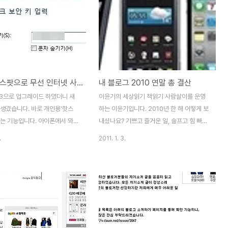
아이폰 핫스팟으로 무선 인터넷 사용
내 블로그 2010 연말 총 결산
.3으로 업그레이드 하였더니 새
이윤기의 세상읽기 책읽기 사람살이를 운영
 생겼습니다. 바로 개인용'핫스
하는 이윤기입니다. 2010년 한 해 어떻게 보
하는 기능입니다. 아이폰에서 와이
내셨나요? 기쁘고 즐거운 일, 슬프고 힘 빠지
 만들어 아이패드나 노트북 같은
는 일 등 크고 작은 일들이 많이 있었겠지요.
.
2011. 1. 3.
기를 사용할 수 있도록 해주는 장
2008년 9월에 블로그를 시작한 후, 어느 새
아이튠즈에 접속하였더니 아이폰
블로그는 저의 가장 중요한 일상 중 하나가
드 하겠나교 물길래 어떤 새로운
되었습니다. 2010년 마지막 날 한 해 블로그
지도 모르고 그냥 업그레이드를
활동을 마무리하면서, 저의 블로그 활동을 결
 며칠 후에 오마이뉴스에 올라 온
산해 봅니다. 마침 티스토리에 '블로그 연말
os 4.3 업데이트 할까? 말까?)를
결산' 서식이 올라와 있어서 서식에 맞추어
 4.3 업그레이드 후에 기능상의
저의 활동을 정리해보았습니다. 연말에 여러