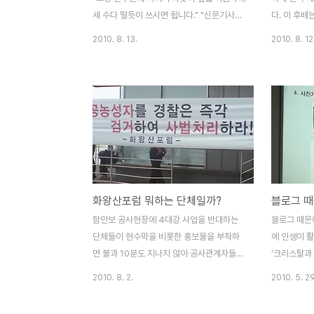
해매다가 인터넷이 되는 곳까지 가서 ..
그로 홈페이지
세 수다 떨듯이 쓰시면 됩니다." "신문기사처
다. 이 후배
럼 쓰지 마세요. 신문기사 딱딱하고 재미없잖
'블로그하면 
2010. 8. 13.
2010. 8. 12
아요. 그냥 이야기하듯이 친구에게 말하듯이
말 금쪽같은
쓰면 됩니다." "보도자료나 성명서처럼 쓰는
습니다. 저는
것은 절대 금물이구요." "이야기형 글쓰기, 다
록 A/S를 
른 나라 말로 내러티브 글쓰기라고 하지요.
에 그와 팀
블로그는 그냥 이야기 하듯이 쉽게쉽게 내러
자로 접속하
티브 글쓰기를 하시면 됩니다." 누가 이런 뻥
도와주는 품
을 쳤냐구요? 바로접니다. 한겨레 21, 안수찬
웠던 목표를
기자에게 라는 강의를 듣지 않았다면 앞으로
음으로 꾸준
도 계속 이렇게 뻥을 치고 다녔을지도 모릅니
근, 이 후배
화왕산포럼 뭐하는 단체일까?
블로그 때
다. 무식하면 용감하다는 것이 딱 저를 두고
여전히 RS
한 이야기더군요. 안수찬 기자의 강의를 듣고
A/S를 요청
함안보 공사현장에 4대강 사업을 반대하는
블로그 때문에
서야 비로소 사람들에게 그냥 쉽게쉽게 이야
자를 위하여
단체들이 현수막을 비롯한 홍보물을 부착하
에 인생이 
기하듯이 써라고..
글입니다. 블.
면 불과 10분도 지나지 않아 공사관계자들이
'크리스탈과
모두 제거해버린다고 합니다. 그러나 4대강
께'(http://
2010. 8. 2.
2010. 5. 29
공사에 찬성하는 현수막은 함안보 공사장 전
영하는 '크리
망대 주변에 좋은 자리를 차지하고 모두 잘
은 감은 있