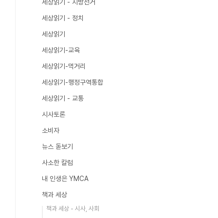
세상읽기 - 지방선거
세상읽기 - 정치
세상읽기
세상읽기-교육
세상읽기-먹거리
세상읽기-행정구역통합
세상읽기 - 교통
시사토론
소비자
뉴스 돋보기
사소한 칼럼
내 인생은 YMCA
책과 세상
책과 세상 - 시사, 사회