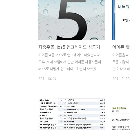
좌충우돌, ios5 업그레이드 성공기
아이폰 4를 ios5로 업그레이드 하였습니다.
아이폰을 4
오후, 저녁 모임에서 만난 아이폰 사용자들이
로운 기능이
ios5로 어떻게 업그레이드하는지 모르겠다
팟'이라고 
는 분들이 많더군요. 사실 저도 업그레이드
파이 신호를
2011. 10. 14.
2011. 3. 28
할 때, 여러 번 실패를 반복하였기 때문에 다
와이파이 기
른 분들도 어려움을 격는 분들이 있으리라고
치입니다. 
짐작하였습니다. 여러 매체에서 ios5 업그레
을 업그레이
이드 후 달라진 '놀라운'(?) 기능들을 많이 소
기능이 있는
개하고 있지만, 정작 ios5로 업그레이드 하
하였습니다.
는 과정을 자제히 알려주는 곳을 찾기는 쉽지
기사(애플 i
않더군요. 오늘은 제가 경험한 ios5 업그레
보니 아이폰