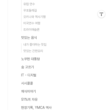
유럽 연수
우포둘레길
오키나와 역사기행
미국연수 여행
트라이애슬론
맛있는 음식
내가 좋아하는 맛집
맛있는 간편요리
노무현 대통령
숨 고르기
IT - 디지털
시시콜콜
채식이야기
51%의 자유
현장기록, YMCA 역사