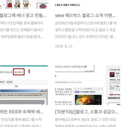
었더군요. 그래서 아이폰 ‘핫스
곳에서 시상식도 열리고, 블로그 활동을 격려
직접 한 번 테스트를 해보았습니
하는 행사들이 많습니다만, 개인적으로는 스
티스토리 블로그에 배너 광고 만들기
view 애드박스 블로그 소개 이벤트 당첨 !
아이폰에서 기능을 으로 바꿔주어야
스로 자신의 활동을 돌아보는 이런 방식의 1
러면 가 나타납니다. 노트북에서
년 활동 마무리도 의미 있을 것 같아 시도해
지역의 시민단체들 중에 홈페이지
2008년 9월 8일에 티스토리에 블로그를 개
호를 찾아서 를 입력하면 인터넷
보았습니다. 지난 연말, 부득이한 사정이 있
블로그를 만드는 단체들이 늘어나
설하고 활동을 시작하였는데 곧 블로그 개설
 있습니다..
어 12..
. 외부업체에 웹호스팅을 맡겨놓
2주년이 됩니다. 모두 우연이긴 하지만, 블로
를 관리하는 것도 어렵고, 크고
그 개설 2주년을 앞두고 갱상도블로그에서는
2010. 8. 21.
업을 할 때마다 번거롭게 관리업
[10문 10답]릴레이 순서가 저에게 돌아왔고,
 받아야 하기 때문입니다. 아울러
다음뷰에서는 'view 애드박스에 내가 나왔
유지하는데도 시민단체 입장에서
으면'이라는 이벤트가 있었습니다. 갱상도 블
 비용이 들어가 것도 중요한 이
로그에 [10문10답] 릴레이를 쓸 때는 블로그
최근 티스토리 블로그의 기능을 활
2주년이 다가온다는 것은 생각도 못했는데,
지 못지 않게 화려한(?) 첫 화
'view 애드박스'이벤트에 당첨 소식을 듣고
수 있습니다. 아울러 뉴스 기능
이벤트 당첨자 발표 포스에 댓글을 달다가 블
 것은 기존 홈페이지 보다 훨씬
로그 2주년이 다가온다는 것을 깨달았네요.
래 홈페이지에 사용하던 독립도
아무튼, 블로그 개설 2주년을 기념하면서 제
초보자를 위한 RSS와 트랙백 배우기
[10문10답]블로그, 소통과 공감으로 세상을 바꾼다!
로 사용할 수 있을 뿐만 아니라
블로그가 다음 view 애드박스 광고로 소개
서화일을 정리하여 보관하는 것
되는 '이벤트'를 경험하게 되었습니다. 제가
 전도(?)를 통해 블로그를 시작
땅아래님으로부터 갱상도 블로그 10문 10답
불편하지 않습니다. 티스토리 블로
쓴 글이 어떻게 소개될지는 모르지만 기분 좋
배의 질문을 받고 작성한 글입니
릴레이 바통을 넘겨받았습니다. 다음 사람에