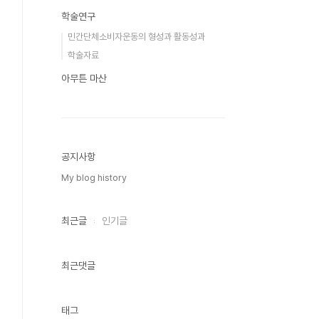
학술연구
민간단체소비자운동의 형성과 활동성과
학술자료
아무튼 마산
공지사항
My blog history
최근글
인기글
최근댓글
태그