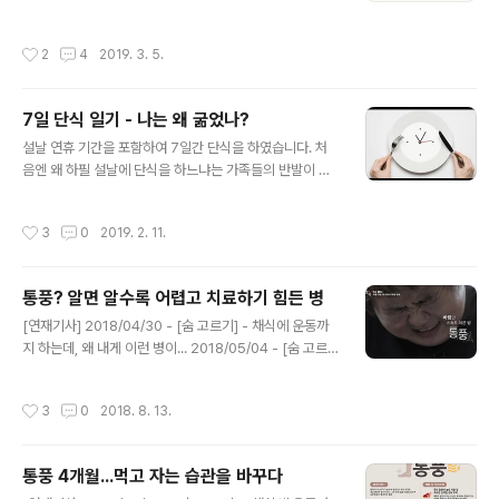
한 몸 돌보겠다는 단식 경험담을 공개하는 것이 좀 낯 뜨겁
을 끝낸 후 저도 미음부터 시작하였습니다. 머그잔 반컵의
기는 합니다. 하지만 5시간 30분씩 번갈아 굶는 것을 두고
물을 넣고 '팔미생식' 1/4스푼을 넣고 끊인 미음입니다. 미
작성시간
2
4
2019. 3. 5.
간헐적 단식, 릴레이 단식이라고 주장하는 분들에게 용기
음은 숟가락으로 뜨면 주루룩 흘러 내리는 정도가 미음입
를 얻어 누군가에겐 도움이 될 수 있을 7일간의 단식 경험
니다. 미음 반 스푼을 뜨서 ..
을 나눕니다. 설날 연휴 기간을 포함하여 1.31-2.6일까지
7일 단식 일기 - 나는 왜 굶었나?
7일간 완전 단식을 하고, 지금(3.2)까지 긴 회복식을 이어
글 내용
가고 있습니다. 단식보다 보식이 중요하다는 건 많은 분들
설날 연휴 기간을 포함하여 7일간 단식을 하였습니다. 처
이 아실거고, 단식 후에 '요요현상'을 겪지 않으려면 무조건
음엔 왜 하필 설날에 단식을 하느냐는 가족들의 반발이 좀
회복식 기간을 늘이고 조금씩 먹어야 합니다. 오늘은 밥을
있었습니다. 정확히는 반발이라기 보다는 걱정, 염려, 불편
완전히 굶은 7일 동안 뭘 하면서 어떻게 지냈는지 소개하
같은 것이 있었습니다. 식구 중 한 사람이 밥을 굶고 있으면
작성시간
3
0
2019. 2. 11.
겠습니다. 단..
다른 가족들 모두 마음이 불편할 것이기 때문이었겠지요.
또 밥을 굶고 있는 아들을 바라보는 어른들이 걱정도 염려
도 포함되었구요. "통풍 완치를 위해서 꼭 해야겠다, 설날
통풍? 알면 알수록 어렵고 치료하기 힘든 병
연휴가 아니면 도저히 7일 단식을 할 일정을 만들기가 어
글 내용
렵더라"는 제 이야기를 듣고 고맙게도 다른 가족들이 불편
[연재기사] 2018/04/30 - [숨 고르기] - 채식에 운동까
함을 감수 해 주기로 하였습니다. 추석 연휴가 토, 일을 합
지 하는데, 왜 내게 이런 병이... 2018/05/04 - [숨 고르
쳐도 5일 뿐이었기 때문에 7일 단식을 위해서 연휴 이틀
기] - "통풍은 위험한 병 아니지만 불치병" 2018.08.13 -
전부터 완전 단식을 시작하였습니다. 2018년 4월에 처음
[숨 고르기] - 통풍? 알면 알수록 어렵고 치료하기 힘든 병
작성시간
3
0
2018. 8. 13.
통풍 진단을 받고 7~1..
2018.05.25 - [숨 고르기] - 통풍 10년새 2.4배 증가...
의사만 믿으면 될까? 2018.07.03 - [숨 고르기] - 채식해
도 걸리는데...치맥이 통풍의 주범이라고? 2018.07.24 -
통풍 4개월...먹고 자는 습관을 바꾸다
[숨 고르기] - 통풍 4개월...먹고 자는 습관을 바꾸다 통풍
글 내용