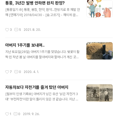
통풍, 3년간 발병 안하면 완치 판정?
글 내용
[통풍일기 ⑧] 통풍, 봉침, 한약, 환약...한방치료 후 재발 안
해 [연재기사] 2018/04/30 - [숨 고르기] - 채식에 운동
까지 하는데, 왜 내게 이런 병이... 2018/05/04 - [숨 고
르기] - "통풍은 위험한 병 아니지만 불치병" 2018.08.13
작성시간
3
5
2021. 8. 20.
- [숨 고르기] - 통풍? 알면 알수록 어렵고 치료하기 힘든
병 2018.05.25 - [숨 고르기] - 통풍 10년새 2.4배 증
가...의사만 믿으면 될까? 2018.07.03 - [숨 고르기] - 채
아버지 1주기를 보내며..
식해도 걸리는데...치맥이 통풍의 주범이라고? 2018.07.2
글 내용
4 - [숨 고르기] - 통풍 4개월...먹고 자는 습관을 바꾸다 2
지난 토요일(28일) 아버지 1주기를 맞았습니다. 벚꽃이 활
018.08.13 - [숨 고르기] - 통풍? 알면 알수록 어렵고 치
짝 핀 작년 봄 날 아버지를 할아버지와 할머니가 계신 곳에
료하기 힘든 병 2018년 4월부터 ..
모시고 왔는데, 올해도 벚꽃이 활짝 피었습니다. 코로나19
때문에 멀리 있는 가족들은 부르지도 못하였고, 가까이 있
작성시간
7
0
2020. 4. 1.
는 형제들만 모여 아버지를 기억하였습니다. 아버지 첫 제
사는 21일 토요일에 지냈습니다. 아버지가 살아 계실 때부
터 저희 집안 제사는 토요일이나 일요일에 모셨습니다. 사
자동차보다 자전거를 즐겨 탔던 아버지
람들의 세상살이가 바빠지면서 생일을 토요일이나 일요일
글 내용
에 당겨 지내는 것처럼 벌써 20여 년 전부터 제사도 토요
[필부의 인생 기록④] 아버지가 남긴 유산 '낡은 자전거 3
일이나 일요일에 당겨 지냈습니다. 당연히 제사 지내는 시
대' '부전자전'이란 말이 틀리지 않은 것 같습니다. 지난 번
간은 저녁 식사 시간이었습니다. 가족 중에는 첫 제사 만큼
블로그 포스팅 때 꼼꼼한 기록 습관을 아버지에게 물려 받
은 제 날짜에 지내자는 의견도 있었습니다만, 저는 아버지
은 것 같다고 생각했는데, '아버지와 자전거' 이야기를 쓸려
작성시간
1
0
2019. 9. 26.
가 바라는 일이 아닐 거라고 생각하..
고 생각해보니 자전거를 좋아하는 것도 아버지를 닮았거나