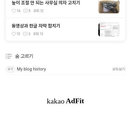
높이 조절 안 되는 사무실 의자 고치기
14
5
조회
12
동영상과 한글 자막 합치기
12
3
조회
12
숨 고르기
분류 전체보기
주요 글 목록
My blog history
모두보기
공지