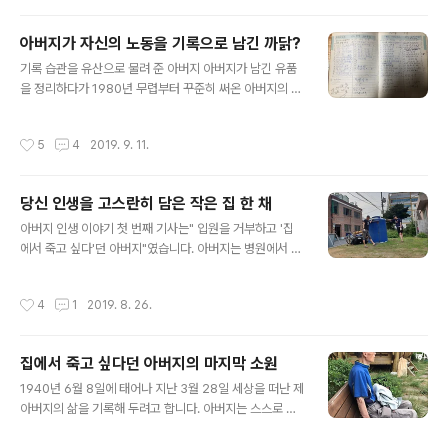
혹은 아버지의 습관을 물려 받은 것 같습니다. 아버지 앨범
에서 찾아 낸 자전거 사진은 60여년 전에 찍은 이 사진이
아버지가 자신의 노동을 기록으로 남긴 까닭?
유일하였습니다. 평생 자전거를 즐겨 타셨지만 스포츠나
글 내용
레저용이 아니라 생활 자전거를 타셨기 때문에 자전거 타
기록 습관을 유산으로 물려 준 아버지 아버지가 남긴 유품
는 모습이 사진으로 남아있지는 않았습니다. 하지만 아버
을 정리하다가 1980년 무렵부터 꾸준히 써온 아버지의 작
지가 세상을 떠난 후에도 말년에 탔던 자전거 3대가 지금
업일지(메모)를 발견하였습니다. 아버지의 작업 메모를 보
도 집 앞 골목 길에 서 있기는 합니다. 흑백 사진에 나와 있
면서 일요일도 쉬지 않고 일했던 당신의 고된 노동의 흔적
작성시간
5
4
2019. 9. 11.
는 자전거는 친척 어른이 타..
을 새삼스럽게 다시 확인할 수 있었습니다. 그러다 문득 어
쩌면 블로그에 글을 쓰고 사소한 일상을 기록으로 남기고
오랫 동안 일기를 썼던 것도 어떤 DNA 차원의 유전이었을
당신 인생을 고스란히 담은 작은 집 한 채
지도 모른다는 생각이 들었습니다. 아버지가 자신의 삶을
글 내용
기록으로 남긴 것은 일기와 같은 긴 글은 아닙니다. 아버지
아버지 인생 이야기 첫 번째 기사는" 입원을 거부하고 '집
는 몇년 몇월 몇일 어느 공사장에서 무슨 작업을 하였는지
에서 죽고 싶다'던 아버지"였습니다. 아버지는 병원에서 임
를 빠짐 없이 기록하였습니다. 아버지가 매일매일의 작업
종을 맡이하는 대신 내가 살던 집에서 아내와 자식들의 배
내역을 기록으로 남긴 까닭은 사실 단순합니다. 일당을 제
웅을 받으며 생의 마지막 시간을 보내고 싶다던 마지막 소
작성시간
4
1
2019. 8. 26.
대로 챙겨 받기 위한 것이었습니다. 건축..
원을 이루었습니다. 돌이켜 생각해보니 아버지가 살았던
여러 집들 중에 아버지가 태어났던 고향 집과 임종을 맡은
집은 모두 당신 손으로 지은 집이었습니다. 2019/08/21
집에서 죽고 싶다던 아버지의 마지막 소원
- [숨 고르기] - 집에서 죽고 싶다던 아버지의 마지막 소원
글 내용
아버지는 경북 구미시 원평동 3**번지에서 태어났습니다.
1940년 6월 8일에 태어나 지난 3월 28일 세상을 떠난 제
박정희 집권시기에 구미가 도시로 개발되면서 원평동 315
아버지의 삶을 기록해 두려고 합니다. 아버지는 스스로 자
번지가 시내 중심가로 개발되었기 때문에 구미 옛집과 땅
신의 삶을 기록으로 남기지 않으셨고, 세상 사람들이 기억