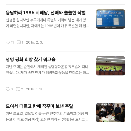
보통 모집 시작 20 ~30분만에 마감되는 아주 인기 높은
대회입니다. 그도 그럴 것이 여러 국내 수영대회가 있지만
응답하라 1985 서해남, 선배와 쓸쓸한 작별
수영장이 아닌 오픈워터 수영대회가 흔치 않기 때문입니
글 내용
다. 진주남강수영대회에 참가자가 많이 몰리는 것도 아마
인생을 살다보면 누구에게나 특별히 기억에 남는 때가 있
같은 이유 때문이지 싶습니다. 2013년 11월부터 본격적으
기 마련입니다만, 저에게는 1985년이 매우 특별한 해 입
로 수영을 배우기 시작하였으니 2년 6개월쯤 지났는데, 그
니다. 왜냐하면 사회적 인간으로 다시 태어난 해이기 때문
동안 트라이애슬론 대회에 2번 참가하고, 진주 남강 핀수
입니다. 그를 처음 만난 것도 바로 1985년 봄입니다. 그리
작성시간
11
1
2016. 2. 3.
영대회에 2번째로 참가하였습니다...
고 어제밤엔 이미 세상 사람이 아닌 그와 30년 만에 작별
하였습니다. 오십사 년, 아니면 오십오 년쯤 되는 그의 인생
을 잘 알지는 못합니다만, 1985년 봄에 만난 그는 겨우 1
생명 평화 희망 찾기 워크숍
년 남짓한 시간 동안 저의 삶에 아주 강력한 영향을 미쳤습
글 내용
니다. 대학 1학년이 되고 나서 담배를 배운 것도 그가 피우
지난 주에는 순천에서 개최된 생명평화운동 워크숍에 다녀
는 세상에서 가장 맛깔스런 담배 맛을 느끼고 싶었기 때문
왔습니다. 제가 속한 단체가 생명평화운동을 한다고는 하
이었습니다. 그후로 지난 30년 동안 그 보다 더 담배를 맛
지만 늘 손에 잡히는 무엇이 없어 고민하던 차에 다단계(?)
있게 피우는 사람을 보지 못하였습니다. 남들이 보기에 그
방식으로 사람을 초청하는 이번 워크숍(1. 14 ~16)에 초대
작성시간
3
2
2016. 1. 20.
는 영락없는 니코틴 중..
를 받았습니다. 2박 3일 일정 중에 1박 2일만 짧게 참석하
고 왔기 때문에 전체 분위기를 잘 전하기는 어렵습니다만,
가장 놀라웠던 것은 100여 명이 넘는 사람들이 다단계 방
모여서 떠들고 함께 꿈꾸며 보낸 주말
식의 초청 제안을 받고 모였다는 것이고, 그렇게 모인 분들
글 내용
이 매우 자발적, 자율적으로 2박 3일 일정에 참여하고 진
지난 토요일, 일요일 이틀 동안 민주주의 기술학교(이름 딱
행하였다는 것입니다. 준비와 진행을 맡은 수고하는 손길
듣고 이 학교 성공 예감) 교장인 이창림 선생님을 모시고, Y
들이 있기는 하였지만, 참가하신 분들 역시 스스로 해야 할
MCA 실무자들과 회원들이 모이고 떠들고 꿈꾸는 방법을