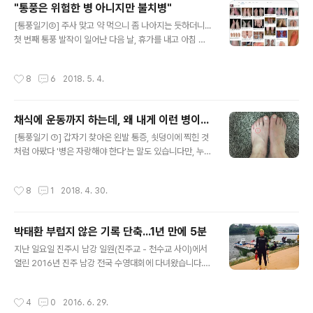
"통풍은 위험한 병 아니지만 불치병"
두 달이 지난 주에 찾아 온 세 번째 발작은 아주 고통스러웠
글 내용
습니다. 통풍 발작으로 발이 퉁퉁 붓고 걸어 다닐 수 없을
[통풍일기②] 주사 맞고 약 먹으니 좀 나아지는 듯하더니...
만큼 아픈 것도 육체적인 고통이었지만, 두 달 만에 세 번째
첫 번째 통풍 발작이 일어난 다음 날, 휴가를 내고 아침 일
통풍 발작이 일어났다는 것과 앞으로 이렇게 자주 발작이
찍 병원으로 갔습니다. 전날 해 둔 피검사 결과도 얼른 확인
일어나면 정상적인 생활을 할 수 없겠다는 ..
하고 싶었지만 밤새 통증이 더 심해지고 발이 퉁퉁 부어 올
작성시간
8
6
2018. 5. 4.
라 그냥 참고 견딜 수가 없었기 때문입니다. 증상만으로도
이미 통풍이란 확신이 들었습니다만, 검사 결과를 확인해
야 통풍 치료가 시작될 것 같아 시계만 바라보고 있다 병원
채식에 운동까지 하는데, 왜 내게 이런 병이...
으로 달려갔습니다. 집 근처 병원이었지만 한 발짝 한 발짝
글 내용
걷는 것도 그야말로 고통이었습니다. 1층에서 2층 진료실
[통풍일기 ①] 갑자기 찾아온 왼발 통증, 쇳덩이에 찍힌 것
로 갈 때도 엘리베이터를 타야했습니다. 발목 인대를 다쳤
처럼 아팠다 '병은 자랑해야 한다'는 말도 있습니다만, 누구
을 때보다 훨씬 걷는 것이 힘들었습니다. 다행히 전날 진료
못지않게 바른 먹거리와 자연 건강법에 관심을 가지면서
예약을 하였더니 예약 시간에 맞춰 진료를 받을 수 있었습
살아온 터라 제 병을 자랑하기가 쉽지 않았습니다. 주변 가
작성시간
8
1
2018. 4. 30.
니다. 밤새 찾아 온 ..
까운 사람들에게 "통풍이 왔다"고 하면 "술도 많이 마시지
않고 고기도 안 먹는데 무슨 통풍이야?" 하는 대답이 돌아
옵니다. 여러 사람에게 비슷한 이야기를 들었습니다. 비만
박태환 부럽지 않은 기록 단축...1년 만에 5분
도 아니고 운동도 꾸준하게 하는데 왜 통풍이 걸리지? 사실
글 내용
저도 잘 믿기지 않았습니다. 177cm, 68kg이니 흔히 통풍
지난 일요일 진주시 남강 일원(진주교 - 천수교 사이)에서
에 잘 걸린다고 하는 비만과는 거리가 멉니다. 식습관도 보
열린 2016년 진주 남강 전국 수영대회에 다녀왔습니다.
통 사람들과 비교하면 나쁘지 않은 편입니다. 2000년부터
다섯 번째 개최되는 이번 진주남강수영대회에는 전국에서
2015년까지는 닭, 돼지, 소와 같은 땅 위에서 사는 육류는
1500여명의 동호인들이 참가하였습니다. 진주 남강 수영
작성시간
4
0
2016. 6. 29.
먹지 않는..
대회는 왕복 2km 핀수영대회인데, 개인 참가 신청의 경우