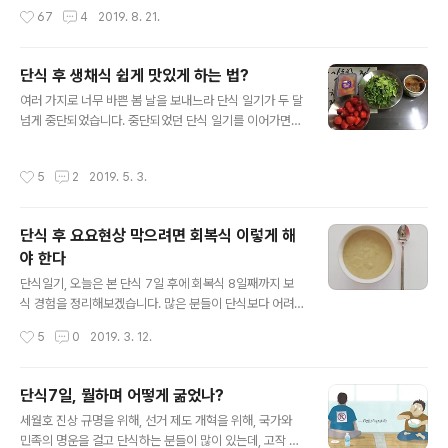
만 지키고 살았으면 훨씬 잘 살았을지도 모릅니다. 구미 옛
할 만한 남다른 삶을 살지도 않았기 때문에 자식이 아니면
작성시간
67
4
2019. 8. 21.
집은 마당에 큰 감나무와 ..
누구도 기억해주지 않는 소박한 삶 이었습니다. 아버지가
마지막 투병 생활을 하는 동안 아무도 기억하지 않는 필부
의 삶이지만 자식이라도 기억과 기록으로 남기는 것이 도
단식 후 생채식 쉽게 맛있게 하는 법?
리라는 생각이 들었습니다. 삶을 정리하면서 진행한 마지
글 내용
막 저와 아버지의 인터뷰 어머니와 가족들의 기억을 모아
여러 가지로 너무 바쁜 봄 날을 보내느라 단식 일기가 두 달
필부로 살았다 간 아버지의 삶을 기록해 둡니다. 지난 봄 팔
넘게 중단되었습니다. 중단되었던 단식 일기를 이어가면서
십을 일기로 세상을 떠난 아버지의 마지막 소원은 '초라하
지난 설날 단식 이후 석달 가까이 계속하고 있는 생채식에
지 않은 죽음'을 맞이하는 일이었습니다. 오십 중반(지금 제
관하여 소개합니다. 7일 단식 후 회복식 첫 주는 미음에서
작성시간
5
2
2019. 5. 3.
나이) 무렵만 하여도 당신이 ..
죽으로 조금씩 양을 늘려왔습니다. 열흘이 지나면서부터는
생채식을 시작하였습니다. 생채식과 함께 단식 후에 1일 2
식(점심, 저녁)을 하고 있습니다. 원래도 1일 2식을 하였습
단식 후 요요현상 막으려면 회복식 이렇게 해
니다만, 가끔 아침에 과일이나 요거트 등을 먹거나 쥬스나
야 한다
차를 마셨지요. 단식 후에는 점심까지 아무 것도 먹지 않는
글 내용
'오전불식'으로 식습관을 다시 세웠습니다. '오전불식'은 자
단식일기, 오늘은 본 단식 7일 후에 회복식 8일째까지 보
연스럽게 요즘 유행하는 간헐적 단식이 됩니다. 저녁 식사
식 경험을 정리해보겠습니다. 많은 분들이 단식보다 어려
를 마치고 나면 다음 날 점심 식사 때까지 물 이외의 어떤
운 것이 보식이라고 합니다. 다이어트를 위해 단식을 하는
작성시간
5
0
2019. 3. 12.
것도 먹지 않으니..
분들 중에 보식에 실패하여 요요현상으로 원래보다 더 살
이 찌는 부작용을 경험하는 이도 있습니다. 제 경험상 보식
은 무조건 적게 먹는 것이 가장 확실한 방법이라고 생각됩
단식7일, 뭘하며 어떻게 굶었나?
니다. 여러 단식 자료에 보면 미음 - 죽 - 밥 순서로 보식을
글 내용
세월호 진상 규명을 위해, 선거 제도 개혁을 위해, 국가와
하는 것을 권장합니다. 하지만 중요한 것은 적은 양부터 시
민족의 명운을 걸고 단식하는 분들이 많이 있는데, 고작 내
작하여 조금씩 조금씩 늘려가는 것이지요. 7일간의 본단식