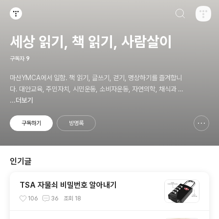
검색하기
티스토리
세상 읽기, 책 읽기, 사람살이
구독자
9
마산YMCA에서 일함. 책 읽기, 글쓰기, 걷기, 명상하기를 즐겨합니
다. 대안교육, 주민자치, 시민운동, 소비자운동, 자연의학, 채식과 바
른 먹거리, 공동체 운동에 관심. ymcatop@gmail.com http://twt
...더보기
kr.com/ymcaman http://www.facebook.com/ymcaman
구독하기
방명록
신고하기 레이어
열기
인기글
TSA 자물쇠 비밀번호 알아내기
106
36
조회
18