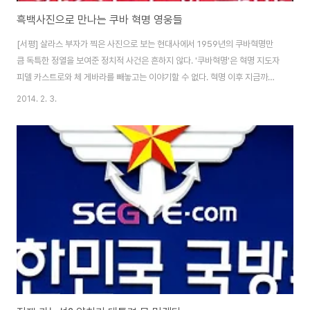
흑백사진으로 만나는 쿠바 혁명 영웅들
[서평] 살라스 부자가 찍은 사진으로 보는 현대사에서 1959년의 쿠바혁명만
큼 독특한 정열을 보여준 정치적 사건은 흔하지 않다. '쿠바혁명'은 혁명 지도자
피델 카스트로와 체 게바라를 빼놓고는 이야기할 수 없다. 혁명 이후 지금까지
쿠바를 이끌고 있는 카스트로는 1967년 볼리비아에서 비운의 죽음을 맞은 '체
2014. 2. 3.
게바라'의 빛에 가려진 느낌이 없지 않다. 세계 젊은이들이 체 게바라 얼굴이 새
겨진 티셔츠를 입고 다니고, 여러 권의 일대기와 영화, 다큐멘터리가 소개되고
있지만, 상대적으로 '카스트로'는 서방언론에 의해 쿠바를 영구히 지배하는 독
재자처럼 비춰지기도 한다. 그렇지만, 최근에는 국내에도 구소련 붕괴 이후 빚
어진 경제적 내핍과 식량위기, 석유위기를 훌륭하게 이겨낸 모범적인 사례로
쿠바가 소개되고 있고 ..