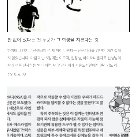
싼 값에 샀다는 건 누군가 그 희생을 치른다는 것
하이타니 겐지로 선생님이 쓴 새 책이 나왔다는 신문기사를 읽으며 여간 설레
지 않았습니다. 마침 지난 5월에는 이오덕, 권정생, 하이타니겐지로 선생님의
삶과 책을 전시하는 '아이처럼 살다' 전시회가 서울도서관에서 열리기도 하였
지요. '온 삶을 아이들처럼 살다 간' 세 분을 모두 좋아합니다만, 어쩐지 하이타
2015. 6. 26.
니 겐지로 선생님의 작품이 가장 끌리더군요. '아이처럼 살다' 전시회에 갔더니
하이타니 겐지로 선생님을 일컬어 "상냥함을 태양처럼 품고 산 사람"이라고 하
였더군요. 그가 쓴 책들에서 건져낸 표현 같더군요. , 같은 책 제목들이 연상되
었기 때문입니다. 오늘 소개하는 는 "일본의 대표 작가이자 교육실천가였던 저
자가 세상에 대해 가장 치열하게 고민하던 40대 무렵에 발표한 64편의 글을
모은 산문집"입니다. 자..