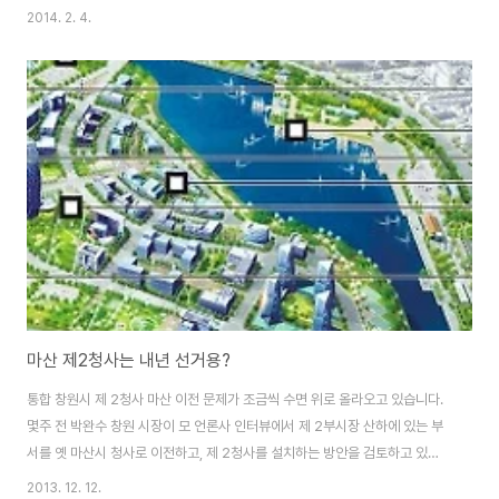
다. 아직 기초단체장 후보에 대한 정당공천제 폐지 문제가 매듭지워지지 않은
2014. 2. 4.
상황에서 특히 여권 후보자들에 대한 지역 언론의 여러가지 추측성 보도가 이
어지고 있습니다. 그 중에서 가장 불쾌한 보도는 바로 '안상수의 창원시장 출마
설'입니다. 한나라당 원내대표와 당대표(2010~2011)를 지내고 4선(15, 16,
17, 18대) 국회의원 경력을 가진 안상수가 보궐선거에서 당선된 홍준표 현 경
남도지사에 이어 경남도지사 출마를 저울질 하는 것부터 기분 나쁜 일이었습니
다. 그런데 홍준표 현..
마산 제2청사는 내년 선거용?
통합 창원시 제 2청사 마산 이전 문제가 조금씩 수면 위로 올라오고 있습니다.
몇주 전 박완수 창원 시장이 모 언론사 인터뷰에서 제 2부시장 산하에 있는 부
서를 옛 마산시 청사로 이전하고, 제 2청사를 설치하는 방안을 검토하고 있다
는 언급을 하였습니다. 또 지난 10일 연린 제 33회 창원시의회 2차 정례회에
2013. 12. 12.