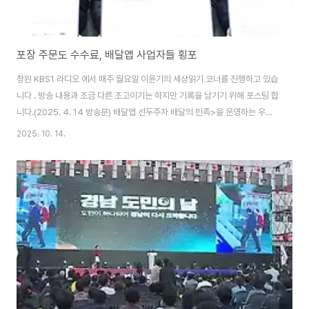
포장 주문도 수수료, 배달앱 사업자들 횡포
창원 KBS1 라디오 에서 매주 월요일 이윤기의 세상읽기 코너를 진행하고 있습
니다 . 방송 내용과 조금 다른 초고이기는 하지만 기록을 남기기 위해 포스팅 합
니다.(2025. 4. 14 방송분) 배달앱 선두주자 배달의 민족>을 운영하는 우아
한 형제들 잘 아시지요? 작년 7월 중계수수료를 최대 9.8% 인상하면서 소상
2025. 10. 14.
공인들과 소비자들의 큰 반발이 있었는데요. 오늘부터 배달의민족>이 배달뿐
만 아니라 매장 포장 주문에도 수수료를 부과하기 시작하였습니다. 상황이 이
런데도 소상공인들의 배달수수료 부담을 줄여주겠다고 시작했던 공공배달앱
이 지난 연말 줄줄이 서비스를 중단하고 나자 민간 배달앱의 횡포가 점점 더 심
해지고 있다는 비판이 나오고 잇는데요. 오늘은 독과점구조가 정착되는 배달앱
과 공공 배달앱의 가능성에 대하여..