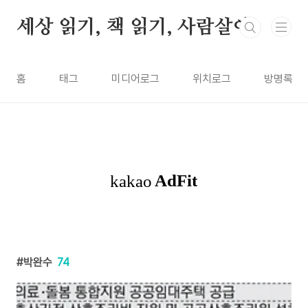
본문 바로가기
세상 읽기, 책 읽기, 사람살이
홈
태그
미디어로그
위치로그
방명록
박완수
74