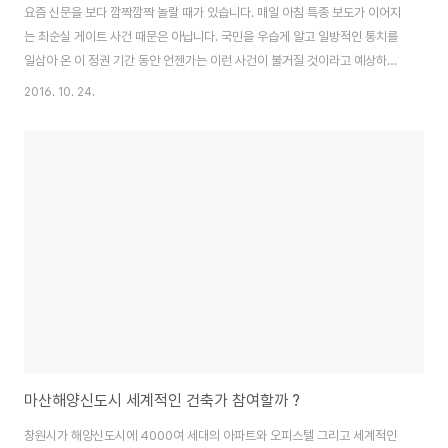
요즘 신문을 보다 깜짝깜짝 놀랄 때가 있습니다. 매일 아침 특종 보도가 이어지
는 최순실 게이트 사건 때문은 아닙니다. 국민을 우습게 알고 일방적인 통치를
일삼아 온 이 정권 기간 동안 언젠가는 이런 사건이 불거질 것이라고 예상하고
있었기 때문입니다. 저를 깜짝깜짝 놀라게 한 것은 바로 안상수 창원시장에 약
2016. 10. 24.
속한 "10.18 부마민주항쟁 창원시 기념일로" 하겠다는 약속과 "마산만 매립 더
이상 안 된다", "재임 기간 동안 해안 매립 개발 없을 것"이라고 하는 기사였습
니다. 김인규 마산시장, 황철곤 마산시장, 박완수 창원시장 등 과거 새누리당
(과거 신한국당, 한나라당) 소속 시장들이 해 온 일들을 보면, 안상수 창원시장
의 부마항쟁 기념일 약속이나 마산만 매립에 대한 반대 입장은 파격이라고 할
만하다고 생각합니..
마산해양신도시 세계적인 건축가 참여할까 ?
창원시가 해양신도시에 4000여 세대의 아파트와 오피스텔 그리고 세계적인