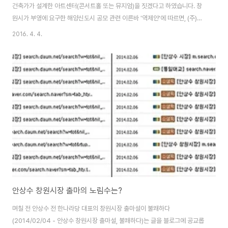
건축가가 설계한 아트센터(콘서트홀 또는 뮤지엄)을 짓겠다고 하였습니다. 창
원시가 부영에 요구한 해양신도시 공모 관련 이른바 '역제안'에 따르면, (주)부
영이 세계적인 건축가가 설계한 아트센터(콘서트홀 또는 뮤지엄)을 지어서 기
2016. 4. 4.
부채납 하는 조건을 받아들였으며 지난주 심의위원회를 통과하여 (주)부영이
우선협상대상자가 되었다고 합니다. 역제안 당시 창원시는 "세계 최고의 문화
관광 명소로 만들 것을 목표로 하고 있으며, 주거 및 상업 시설도 규모를 최소화
하고 건물 형태 등에 디자인 요소를 적용하여 문화, 관광 자원화 될 수 있도록
하겠다는 우리시의 단호한 입장"이라고 합니다. 예컨대 (주)부영이 세계적인
건축가가 설계한 아트센트(콘서트홀..
안상수 창원시장 출마의 노림수는?
며칠 전 안상수 전 한나라당 대표의 창원시장 출마설이 불쾌하다
(2014/02/04 - 안상수 창원시장 출마설, 불쾌하다)는 글을 블로그에 공교롭