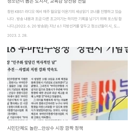
청소년이 뽑은 도지사, 교육감 당선증 전달
창원 KBS1 라디오 에서 매주 월요일 이윤기의 세상읽기 코너를 진행하고 있습
니다 . 방송 내용과 조금 다른 초고이기는 하지만 기록을 남기기 위해 포스팅 합
니다.(2022. 6. 20 방송분) 지난 6.1 지방선거를 앞두고 청소년들이 시, 도지
사와 시, 도교육감 모의투표를 전국적으로 진행한다는 소식을 전해드렸는데요.
2023. 2. 28.
오늘은 청소년들이 뽑은 교육감과 도지사 당선증 전달식에 관하여 함께 이야기
나누어보겠습니다. 우리나라에서 청소년들이 실제 선거에 출마한 후보자를 대
상으로 모의투표를 시작한 것은 지난 2017년 제19대 대통령선거 때부터입니
다. 한국YMCA를 비롯한 청소년 소수 청소년 단체를 중심으로 열여덞 살부터
선거를 할 수 있도록 해달라고 하는 18세 참정권운동의 일환으로 모의투표가
시작되었습니다. 20..
시민단체도 놀란...안상수 시장 깜짝 정책