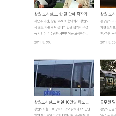
에 겨울철 난방을 전기로 바꿔 겨울 전력소비
보겠습니다. 
가 엄청나게 늘어났다는 것입니다. 실제로 보
월 국내 최
창원 도시철도, 한 달 만에 적자가능성 없다?
일러를 꺼놓고 전기 장판을 사용하는 집들도
으로 추진되
많이 봤고, 에너지를 많이 사용하는 유치원,
시작하여 5
지난주 마산, 창원 YMCA 협의회가 '창원도
경상남도와 
어린이집 같은 곳에서도 기름 보일러를 전기
7742억원
시 철도 기본 계획 공개와 민관 협의회 구성
차형 도시철
보일러로 많이 바꾸더군요. 이..
니다만, 잘 
등 시민여론 수렴과 시민참여를 보장하라는
언론에서는 
주장을 담아 기자회견을 개최하였습니다. 그
업이라는 지
2011. 5. 30.
2011. 5. 26
동안 제 개인 블로그를 통해 창원 도시철도
타당성 검토
사업의 일방적인 추진, 신뢰할 수 없는 승객
도 사업이 
예측 등의 문제를 지적하였습니다만, 이번에
쟁점으로 떠오
는 마산, 창원YMCA 협의회가 공식적인 입
하철'이라고
장을 밝힌 것입니다. 우선 마산, 창원 YMCA
시스템(BR
협의회는 중앙 정부에서 예산을 지원하는 새
사례를 국내
로운 토목사업이 아직 기본 계획도 세워지지
강연회가 창
않은 통합 창원시 대중교통체계의 근간을 뒤
다. 5월 2
흔들고 있다는 점을 지적하였습니다. 왜냐하
에서 열린 
창원도시철도 매일 10만명 타도 적자라고?
면 창원 도시철도 사업은 행정구역 통합 이후
능한 도시와 
창원시의 장기 교통계획이라는 관점에서 단
강연회을 하
창원도시철도 예상적자 규모 밝혀라 ! 시민단
경남도민일보
한 번도 제대로 검토되지 않았기 때문입니다.
재 창원 도
체의 재검토와 다양한 대안검토 요구에도 불
일-창원도시