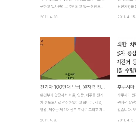
기획재정부 예타도 통과되지..
있는 노면전차
구하고 일사천리로 추진되고 있는 창원도시
당한가?)를
철도가 적자운영될지도 모른다고 합니다. 지
조사 결과가
2011. 4. 18.
2011. 4. 15.
난 4월 15일 한겨레신문 기사를 보니 창원시
이번 예비타
담당자가 "기존 대중교통에도 보조금으로 적
측 역시 믿
자를 메워 주고 있는 만큼 어느 정도의 적자
김해-부산 
는 감당해야 할 것이라고 말했다"는 것입니
다. 뭐 어
다. 인구 100만명 도시에 매일 10만명이 도
사정이 판이
시철도를 이용할 것이라고 예측하는 예비타
숫자를 한 번
당성 결과도 믿기 어려운데, 매일 10만명이
부산 경전철
승객이 도시철도를 타도 적자를 볼 수 있다는
루 10만명 
더욱 놀라운 소식입니다. 놀라운 일은 그 뿐
는 김해-부
전기차 100만대 보급, 원자력 전기도 친환경인가?
후쿠시마 
이 아닙니다. 창원시민 100만명 중에 10만
측은 최고 
명이 매일 도시철도를 타더라도(믿을 수 없는
5000여명
환경부가 앞장서서 서울, 영광, 제주를 전기
후쿠시마 원
예측이지만), 비용 대비 편익(B/C)는 여전히
런데 창원 
차 선도도시로 선정하였다고 합니다. 서울,
원자력 발전
0.88에 불과하다고..
명이나 될 
영광, 제주는 제 1차 선도 도시로 그리고 제가
같습니다. 
사는 창원시는 광주와 함께 2차 선도 도시로
시마 원전사
2011. 4. 8.
2011. 4. 5.
선정 되었다고 합니다. 도시형 선도 도시인
습니다. 경
서울시의 경우 시민들이 공동으로 전기차를
공사를 시작