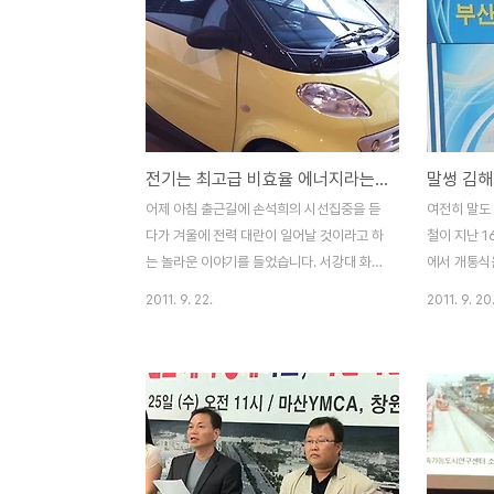
전기는 최고급 비효율 에너지라는데?
어제 아침 출근길에 손석희의 시선집중을 듣
여전히 말도
다가 겨울에 전력 대란이 일어날 것이라고 하
철이 지난 1
는 놀라운 이야기를 들었습니다. 서강대 화학
에서 개통식
과 이덕환 교수와 인터뷰였는데, 겨울에 전기
들어갔습니다
2011. 9. 22.
2011. 9. 20
난방기구 사용이 엄청나게 늘어나서 2년전부
남도지사와 
터 여름보다 겨울에 전력 사용이 더 많이 늘
장, 김정권,
어난다는 주장이었습니다. 늦더위로 인하여
정치인들이 
가을에 전력 파동이 일어났는데, 막상 더 심
날 개통식에
각한 위기는 이번 겨울에 닥칠 것이라는 경고
모두 6명의
였습니다. 핵심은 이렇습니다. 전기요금이 생
부장관상이 
산원가 보다 싸고 석유보다 전기가 싸기 때문
전철 개통 