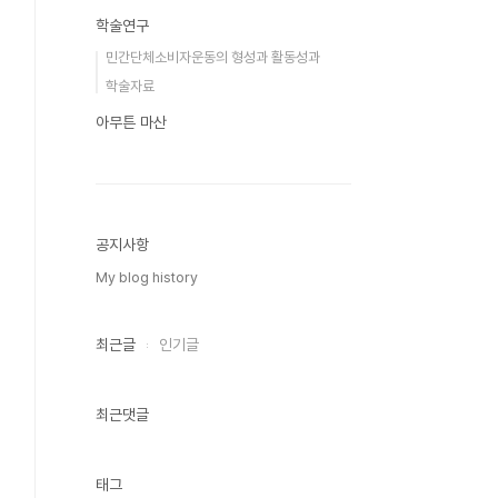
학술연구
민간단체소비자운동의 형성과 활동성과
학술자료
아무튼 마산
공지사항
My blog history
최근글
인기글
최근댓글
태그