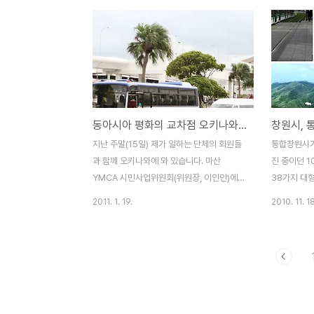
이용할 수 있는 시스템을 만들고, 전기버스와
서 창원구간
배터리 교체형 택시를 시험보급한다고 합니
이어지는 도
다. 근린형 선도 도시인 영광은 소도시와 섬,
다. 당초 
농어촌 지역의 안내, 순찰 그리고 거동이 불
조원 이상의
편한 노약자 등을 위한 복지업무에 전기차를
있었으나 지
보급하여 활용한다는 계획입니다. 그리고 생
성 조사 결
태관광형 선도 도시인 제주의 경우는 공공기
투입되는 것으
동아시아 평화의 교차점 오키나와를 가다
창원시, 
관 차량과 1만 2000대의 렌터카를 전기차로
진해시가 행
보급한다는 계획을 세웠다고 합니다. 언론 보
이 넘는 도시
지난 주말(15일) 제가 일하는 단체의 회원들
통합창원시가 
도를 보면 환경부는 2014년까지 전기차 충
시의 인구가
과 함께 오키나와에 와 있습니다. 마산
진 중이던 
전시설 보급을 집중..
것으로 되어
YMCA 시민사업위원회(위원장, 이인안)에서
38가지 대
몇 년 전부터 오키나와 여행을 계획하다가 어
을 하고 그
2011. 1. 19.
2010. 11. 18
렵게 일정을 맞추어 실현되었습니다. 모두
결과를 보면
19명의 회원들과 함께 오키나와의 역사와 문
있지만, 어
화, 특히 근, 현대사를 공부하고 있는 중입니
맞게 대형개
다. 어제(16일)는 미해병대출신으로 도쿄에
루어진 것은 
서 대학교수 생활을 마치고 오키나와에서 평
진해명동 해
화운동과 환경운동에 몸 담고 있는 더글러스
관, 안민터널
러미스 교수의 강의를 들었습니다. 국내에는
조정되었는데,