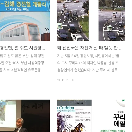
말썽 김해경전철, 벌 줘도 시원찮은데 유공자 표창?
왜 선진국은 자전거 탈 때 헬멧 안 쓰도 될까?
 많고 탈도 많은 부산-김해 경전
지난 5월 24일 창원시청, 시민홀에서는 ‘꿈
6일 오전 10시 부산 사상역광장
의 도시 꾸리찌바’의 저자인 박용남 선생 초
을 치르고 본격적인 유료운행에
청강연회가 열렸습니다. 지난 주에 제 블로그
. 경전철 개통식에는 김두관경
를 통해 이미 한 번 강의에서 나온 이야기들
.
2011. 5. 31.
허남식 부산시장, 김맹곤 김해시
을 두루 소개하였는데요.(2011/05/26 -
 김태호, 국회의원을 비롯한 여야
[세상읽기 - 교통] - 창원 도시철도, 먼저 교
대거 참석하였습니다. 그런데 이
통계획 새판을 짜라 ! ) 오늘은 KBS 창원 라
서 경전철 건설 공로를 인정받아
디오 생방송 경남에 방송으로 소개하였던 인
 경전철 건설 관계자들에게 국토
상 깊었던 이야기를 다 시 한 번 전해드리겠
수여되었다고 합니다. 오늘은 경
습니다. 박용남 선생은 세계적인 환경도시 브
공로상 시상에 관하여 함께 생각해
라질 꾸리찌바를 국내에 처음 소개하여 지소