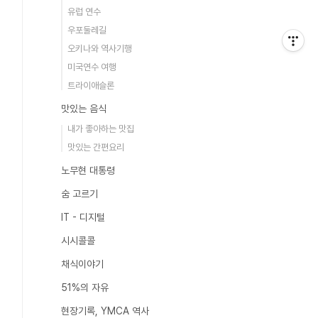
유럽 연수
우포둘레길
오키나와 역사기행
미국연수 여행
트라이애슬론
맛있는 음식
내가 좋아하는 맛집
맛있는 간편요리
노무현 대통령
숨 고르기
IT - 디지털
시시콜콜
채식이야기
51%의 자유
현장기록, YMCA 역사