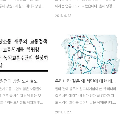
냐, BRT냐 하..
원시가 환경수도를 꿈꾼다면..
 통해 창원도시철도 예비타당성
이라는 언론보도가 나왔습니다. 올해 당장
 일부 공개되었습니다. 그런데,
10억원의 예산을 집행하여 기본설계와 실시
2011. 4. 13.
당성 조사결과에 포함된 승객 예
설계를 추진한다고 합니다. 도시철도 도입을
기 어렵기는 마찬가지입니다. 우선
우려하는 입장에서는 여간 걱정스러운 일이
경전철과 한 번 비교해보겠습니
아닙니다. 경남도민일보와 경남신문에 보도
차피 김해-부산 경전철과는 조건과
된 예비타당성 조사 결과를 보면 2011년부
하게 다르지만 그래도 예측 승객
터 2020년까지 총사업비 6468억 원(국비
 단순 비교해 보겠습니다. 김해-
60%, 도비 20%, 시비 20%)을 들여 마산
 하루 4만명, 창원도시철도는 하
합포구 가포동에서 진해구 석동까지 총
이용? 오는 7월 개통을 앞두고 있
30.5km 잇는 공사라고 합니다. 당초 마산합
산 경전철은의 하루 이용 승객 예
포구 가포동에서 진해구 진해구청까지 이어
원전과 창원 도시철도
우리나라 길은 왜 서민에 대한 배려가 없을까?
5만2900여명에서 최저 3만
지는 43.7km를 계획하였다가 이번 예비타
에 불과할 것으로 예상합니다. 그
당성조사에서는 마산합포구 가포에서 진해
전사고를 보면서 많은 사람들이
얼마 전에 블로거 달그리메님이 쓴 '우리나라
도시철도의 하루 이용승객은 10만
석동까지 30.5km 구간으로 축소되었습니
의 위험을 새삼 깨닫게 되는 것
길은 서민에 대한 배려가 없다'를 읽다가 저
것이라고 예측하였습니..
다. 총 공사비용도 줄어들었습니다. 언론..
오늘은 창원도시철도 계획과 후쿠
도 생각이 꼬리를 물어서 글을 적어봅니다.
고를 한 번 연결시켜 생각해보겠
달그리메님은 우리나라가 사통팔달로 길이
2011. 1. 27.
상남도와 통합창원시는 2013년에
잘 뚫려있지만 자동차가 없는 사람에게는 그
하여 2017년까지 옛마산 가포에
림의 떡이라는 이야기를 하였습니다. 달그리