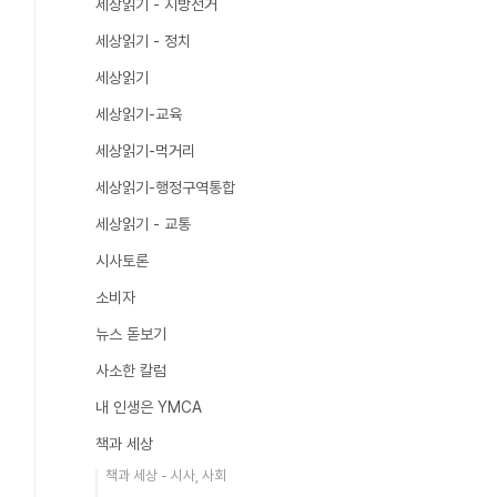
세상읽기 - 지방선거
세상읽기 - 정치
세상읽기
세상읽기-교육
세상읽기-먹거리
세상읽기-행정구역통합
세상읽기 - 교통
시사토론
소비자
뉴스 돋보기
사소한 칼럼
내 인생은 YMCA
책과 세상
책과 세상 - 시사, 사회