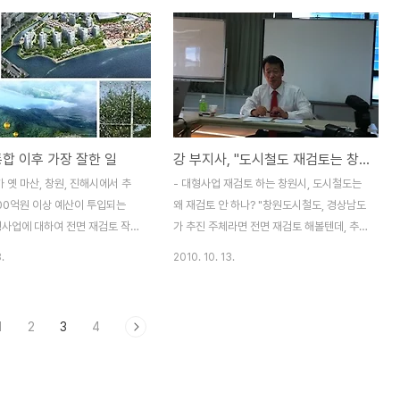
을 2010년까지 옛 진해시청까지
메님이 블로그에 쓴 글을 인용해보면 다음과
시철도 사업을 추진하고 있습니
같습니다. "차를 타고 다니다보면 우리나라
경상남도가 세운 사업계획서에는 1
길 정말 잘 나 있구나 감탄을 금치 못할 때가
 사업비용이 필요한 것으로 되어
많습니다. 사통팔달 뚫리지 않은 곳이 없습니
난해 한국개발연구원의 예비타당
다. 강이 있으면 다리를 놓고 꾸불꾸불 한 길
과를 보면 7421억원의 사업비가
은 다림질을 해서 쭉쭉 폅니다. 이게 정말 국
로 되어 있습니다. 마산, 창원,
도가 맞나 싶을만큼 고속도로 같은 국도도 많
통합 이후 가장 잘한 일
강 부지사, "도시철도 재검토는 창원시가 결정 할 일"
정구역이 통합되어 인구 100만
습니다. 그런데 문제는 그런 길들이 대부분
가 되었지만, 2011년 이후 통합
자가용 중심으로 나 있습니다. 자가용이 없는
옛 마산, 창원, 진해시에서 추
- 대형사업 재검토 하는 창원시, 도시철도는
 줄어들고 교통수요도 줄어드는
사람들에게는 그림의 떡 같은 길입니다. 자가
100억원 이상 예산이 투입되는
왜 재검토 안 하나? "창원도시철도, 경상남도
있습니다. 시민단체..
용이 없으면 평생 한번..
형사업에 대하여 전면 재검토 작업
가 추진 주체라면 전면 재검토 해볼텐데, 추
 결과를 발표하였습니다. 재검토
진 주체가 창원시로 바뀌었다." 경남도민일보
.
2010. 10. 13.
 여전히 납득할 수 없는 부분도
가 주최한 블로거 간담회에서 강병기 경남도
쨌든 행정구역 통합이라는 취지에
정무부지사가 한 말 입니다. 강병기 부지사와
발 사업에 대한 전면 재검토가 이
블로거 간담회가 준비된다고 해서 작정하고
1
2
3
4
바람직한 일입니다. 마산 구산,
경상남도가 추진하고 있는 '창원 도시 철도
양관광단지, 진해청소년문화회
문제'에 대하여 질문을 준비하였는데, 정말
 지하차도를 비롯한 11개 사업이
맥이 빠지는 대답을 듣게 되었습니다. "행정
 자그마치 1조 1837억 원의
구역 통합 이전에 마산, 창원, 진해로 나눠져