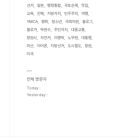
선거
일본
행정통합
국토순례
맛집
교육
진해
지방자치
민주주의
여행
YMCA
평화
청소년
국회의원
블로그
블로거
박완수
주민자치
대중교통
창원시
자전거
이명박
노무현
대통령
마산
아이폰
지방선거
도시철도
창원
미국
전체 방문자
Today :
Yesterday :