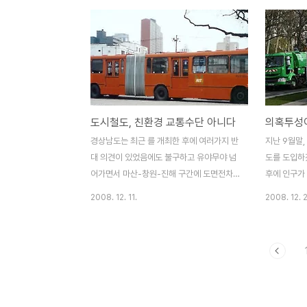
기도 고양시는 경제성이 없다는 판단에서 이
서 참여하여
미 수립된 경전철 도입계획을 보류하고 있는
탄회한 의견
실정입니다. 또한 용인시는 운영적자 부담이
간담회에서 
극심하며, 광명과 안양시에서는 자치단체간
남의 미래교
재정분담문제로 갈등이 일어나고 있다고 합
주장하는 측과
니다. ▲ '인구 줄어드는데 도시철도 진짜 필
안이라고 보
요할까?' - 10월 7일 ▲ '의혹투성이 도시철
안(BRT: 
도시철도, 친환경 교통수단 아니다
의혹투성이
도 기본계획' - 12월 2일 ▲ '도시철도 친환
비교 검토를
경 교통수단 아니다' - 12월 11일 ▲ '도시철
었습니다. 
경상남도는 최근 를 개최한 후에 여러가지 반
지난 9월말,
도 생기면 시내버스는 어쩌나?' - 12월 17일
않는 노면전
대 의견이 있었음에도 불구하고 유야무야 넘
도를 도입하
▲..
교통수단이다
어가면서 마산-창원-진해 구간에 도면전차
후에 인구가
식 도시철도 설치를 밀고나가는 분위기이다.
상 늘어나지
2008. 12. 11.
2008. 12. 2
필자는, 지난 10월 7일에 '인구 줄어드는데
것인가에 대
도시철도 진짜 필요할까?', 12월 2일 '의혹투
관련기사 : 
성이 도시철도 기본계획' 이라는 제목으로 도
필요할까?" 
시철도 추진의 문제점과 도시철도 기본계획
었고, 11
공청회에 대한 의혹을 제기한 적이 있다. 두
한다. 이날 
글이 포스팅 된 후에, 도시철도를 찬성하는
교통연구원에
의견과 반대하는 댓글이 여러개 올라왔다. 도
창진을 잇는