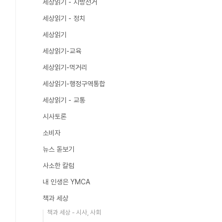
세상읽기 - 지방선거
세상읽기 - 정치
세상읽기
세상읽기-교육
세상읽기-먹거리
세상읽기-행정구역통합
세상읽기 - 교통
시사토론
소비자
뉴스 돋보기
사소한 칼럼
내 인생은 YMCA
책과 세상
책과 세상 - 시사, 사회