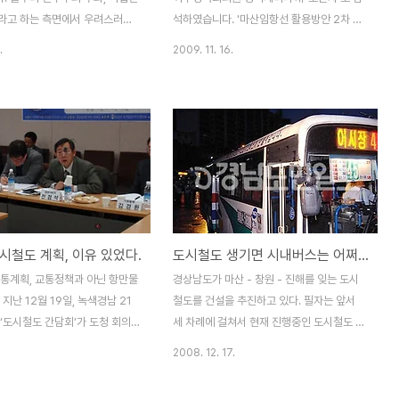
 ..
라고 하는 측면에서 우려스러운
석하였습니다. '마산임항선 활용방안 2차 토
어쨌든 오는 7월 1일이면 정식
론회'로 진행된 이주영국회의원 정책세미나
.
2009. 11. 16.
창원시가 출범하게 되었습니다. 그
는 이주영 국회의원이 주최하고 마산시 건축
언론 보도를 통해 밝혀지는 통합
사회, 경남대학교 건축학부, 마산도시건축환
에 따른 정부지원 내용을 보면
경세미나 운영위원회가 주관하였습니다. ▲
 도시철도 개설’이 주요사업으로
토론회를 주최한 이주영국회의원이 인사말을
습니다. 오늘은 통합창원시에 ‘도
하고 있습니다. 발제 : 임항선 일대의 복합재
꼭 필요한지 생각해보면 좋겠습니
생과 도심재구조화(김민수/ 경성대학교 도시
008년 연말 마산 창원 진해를 연
공학과 교수) 토론 - 배춘봉(한국교통연구원
철도 계획이 알려지고 공청회가
책임연구원) - 노병국(한국철도시설공단 기
 종합적이고 장기적인 대중교통
획조정실 사업전략 팀장) - 서익진(경남대학
시철도 계획, 이유 있었다.
도시철도 생기면 시내버스는 어쩌나?
이 없을 뿐만 아니라 인구 감소와
교 경제무역학부 교수) - 김흥수(마산시 도시
 감소, 막대한 공사비용, 운영
환경국 국장) - 이윤기(마산 YMCA 기획부
교통계획, 교통정책과 아닌 항만물
경상남도가 마산 - 창원 - 진해를 잊는 도시
른 적자 문제 등을 염려하는 반
장) - 임채학(현대로템(주) 이사) 를 주제로
 지난 12월 19일, 녹색경남 21
철도를 건설을 추진하고 있다. 필자는 앞서
적지 않았습니..
경성대학교 도시공학과 김민..
‘도시철도 간담회’가 도청 회의
세 차례에 걸쳐서 현재 진행중인 도시철도 추
되었습니다. 이날 간담회에는 시
진에 대하여 문제제기를 한 바 있다. 인구가
2008. 12. 17.
 학계, 연구기관, 관계공무원 그
줄어들고 교통수요가 더 이상 늘어나지 않는
도 용역을 맡았던 교통연구원에
데도 막대한 비용을 들여서 도시철도를 건설