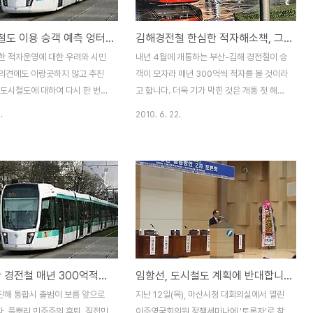
이 짓고 상가나 공장 용지도 더
(편익/ 비용 지수를 높이기 위하여 )하기 위하
야 합니다. 뿐만 아니라 인구가
여 공사비를 줄인 것일지도 모른다는 의혹입
창원도시철도 이용 승객 예측 엉터리?
김해경전철 한심한 적자해소책, 그럼 창원은?
어난다면 상수도 공급, 하수도 처
니다. 2010/07/20 - [세상읽기 - 교통] -
처리를 비롯한 여러가지 도시 기
창원도시철도 이용 승객 예측 엉터리?
한 적자운영에 대한 우려와 시민
내년 4월에 개통하는 부산-김해 경전철이 승
이 이루어져야 할 겁니다. 또 인
2010/07/21 - [세상읽기 - 교통] - 창원 도
의견에도 아랑곳하지 않고 추진
객이 모자라 매년 300억씩 적자를 볼 것이라
추어 자동..
시철도 타당성 ..
 도시철도에 대하여 다시 한 번
고 합니다. 더욱 기가 막힌 것은 개통 첫 해에
니다 관련기사 : 경남신문 7월
300억 적자를 보는 것으로 끝나는 것이 아니
.
2010. 6. 22.
원 도시철도 건설 사업 속도낸다 약
라 매년 300억씩 앞으로 30년간 민자 사업
 제 블로그를 통해 내년 봄 개통 예
자의 적자를 보전해 주어야 할지도 모른다는
부산 경전철이 이용 승객이 적어
것입니다. 부산-김해를 오가는 시내버스 승
 원 이상 되는 적자를 앞으로 30
객을 감안하여 추정하면 연간 300억원 가량
해시와 부산시가 나누어 부담해야
적자를 볼 것으로 예상한다는군요. 그런데,
을 전해드리면서 비슷한 규모로
경전철 개통을 1년여 앞두고 시중에 회자되
창원시 도시철도의 적자운영 위험
는 '적자 해소 방안'을 들어보니 더욱 기가막
바 있습니다. 창원시 도시철도는
힙니다. 지금까지 알려진 대책은 주로 아래와
경전철과 달리 중앙정부 60%, 경
같은 내용들입니다. ① 김해시내와 부산을 오
김해-부산 경전철 매년 300억적자, 창원 도시철도는?
임항선, 도시철도 계획에 반대합니다 !
, 창원시가 20%를 각각 부담하
가는 시내버스 노선 전면 조정 ② 대학, 기업,
입니다. 그러나, 예상보다 이용
관공서 통근 버스 운행 폐지 Tren Ligero
 진해 통합시 출범이 보름 앞으로
지난 12일(목), 마산시청 대회의실에서 열린
 경우 운영 적자를 창원시가 고스
by Mad-King 첫 번째, 시내버스 노..
. 풀뿌리 민주주의 후퇴, 직접민
이주영국회의원 정책세미나에 '토론자'로 참