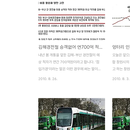
김해경전철 승객없어 연700억 적자, 창원은?
엉터리 
내년 봄 개통을 앞둔 김해-부산 경전철의 예
오늘은 앞으로
상 적자가 연간 700억원이라고 합니다. '점
합 창원시의 
입가경'이라는 말은 이런 경우에 써는 말이겠
고 하는 창
지요. 왜냐하면, 불과 두 달전에 부산-김해 경
보겠습니다.
2010. 8. 26.
2010. 8. 3.
전철 예상적자는 연간 300억원으로 추산하
표연도와 인
였습니다. 그런데, 불과 두 달 사이에 1~2억
용을 보면,
원도 아니고 무려 300억이나 예상적자가 늘
2020년에서
어나서 매년 700억원의 운영적자가 발생한
109만명인
다고 합니다. 더군다나 민자사업으로 이루어
이라는 계획을
진 계약이기 때문에 김해시와 부산시가 매년
대로 2025
적자를 보전해주어야 한다는 것입니다. 경남
으로 늘어나