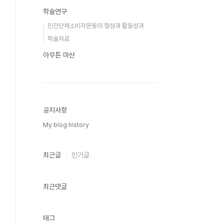
학술연구
민간단체소비자운동의 형성과 활동성과
학술자료
아무튼 마산
공지사항
My blog history
최근글
인기글
최근댓글
태그