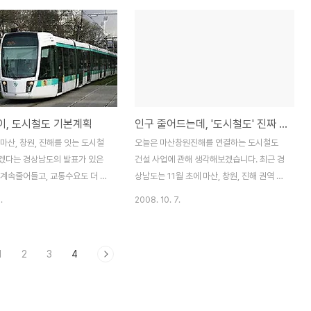
 형식에 매이지 않고 비교적 허심
해야 하는가? 도시철도 공청회 이후에 더욱
을 나누는 자리였습니다. 이날,
이해 할 수 없는 의혹 투성이 도시철도 기본
참석자들 의견은 도시철도가 경
계획 그리고 도시철도가 과연 친환경 교통수
통수단으로서 최선의 방안이라고
단인가? 하는 문제점을 살펴본 바 있다. ▲
 도시철도(LRT)가 유일한 대
'인구 줄어드는데 도시철도 진짜 필요할까?'
는 것은 성급하기 때문에 다른 대
- 10월 7일 ▲ '의혹투성이 도시철도 기본계
간선 급행 버스 시스템)들과 충분한
획' - 12월 2일 ▲ '도시철도 친환경 교통수
, 도시철도 기본계획
인구 줄어드는데, '도시철도' 진짜 필요할까요?
 해보아야 한다는 주장으로 나뉘
단 아니다' - 12월 11일 이번에는 시내버스와
찬성의견은 “배기가스를 내뿜지
도시철도의 교통 분담에 관하여 살펴보자. 마
 마산, 창원, 진해를 잇는 도시철
오늘은 마산창원진해를 연결하는 도시철도
차가 대량수송이 가능한 친환경
산시의 경우 준공영제가 도입된 후에 시내버
겠다는 경상남도의 발표가 있은
건설 사업에 관해 생각해보겠습니다. 최근 경
. 정시성을 확보할..
스 요금 ..
 계속줄어들고, 교통수요도 더 이
상남도는 11월 초에 마산, 창원, 진해 권역 도
 않는데, 도시철도가 꼭 필요한
시철도 건설계획 최종보고회와 공청회를 개
.
2008. 10. 7.
하여 의문을 제기한 적이 있다.
최한다고 밝혔습니다. 경상남도 6개시에 걸
"인구 줄어드는데, 도시철도 진짜
친 14개 노선이 계획 중인데, 이 중 마산 창원
그 후, 11월 초에 개최 공고가 있
진해 도시철도 사업은 마산 가포 ~ 창원 삼정
1
2
3
4
일에는 도민공청회를 개최하였다고
자동 ~ 진해를 연결하는 것으로 사업비 1조
발표는 연구용역을 맡았던, 한국
6565억 원을 들여서 총 연장 38.6km를 잇
서는 몇 가지의 대안 가운데 마
게 된다고 합니다. 그런데, 현재까지 알려진
 노면전차를 제안하였다. 이 제안
마창진 도시철도 계획을 보면 마창대교와 같