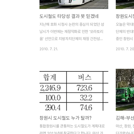
신문과 경남도민일보 보도를 보면, 김해시 국
파트도 더 많
회의원인 김정권 의원이 경전철 적자 예상금
많이 확보해
도시철도 타당성 결과 못 믿겠네
액이 부풀려졌을 가능성이 있다고 문제를 제
1/3이상 늘
기하였습니다. 그러나, 2000년 무렵 사업타
리, 쓰레기 
지난해 호화 시청사 논란의 중심이 되었던 성
오늘은 막대
당성을 검토할 당시 당초 하루에 17만6358
반 시설 확충
남시가 이번에는 재정악화로 인한 '모라토리
단체의 반대
명이 이용할 것이라고 예..
구 증가에 맞
움' 선언으로 지방자치단체의 재정 건전성에
중인 창원시
대한 논란을 일으켰습니다. 성남시의 모라토
생각해보겠습
2010. 7. 21.
2010. 7. 20
리움 선언에 대해서는 지지와 비판의 상반된
19일 - 창
평가가 있지만, 지방자치단체의 방만한 재정
한 달 전쯤,
운영에 대하여 경종을 울린 의미는 분명히 있
정인 김해-
는 것 같습니다. 실제로 성남시의 모라토리움
연간 300억
선언 이후 용인시, 김포시, 의정부시 등에서
년 동안 김
는 막대한 예산이 소요되는 '경전철' 사업 등
한다는 소식
에 대한 재검토와 사업취소가 잇따르고 있다
추진 중인 
고 합니다. 그런데, 통합창원시에서는 ‘적자
을 지적한 
우려와 반대의견’을 아랑곳하지 않고 도시철
김해~부산 
창원시 도시철도 누가 탈까?
도사업을 계속추진하고 있습니다. 기획재정
상남도 20%
부가 한국개발원(KDI)에 의뢰한 ‘창원시 도
는 재정사업
통합창원시를 관통하는 도시철도가 계획대로
마산, 창원,
시철도 건설 계획획안’ 예비타당성 조사 결과
승객이 적을
라면 2013년에 착공한다고 합니다. 마산 가
다가왔습니다