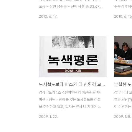
가 이달 말 발표 될 예정인데, ..
란히 떠안아야
포동 ~ 창원 성주동 ~ 진해 시철 총 33.6km
주주의 후퇴
로 총 사업비는 1조 310억원의 예산이 투입
점이 많지만 
2010. 6. 17.
2010. 6. 15
될 예정이라고 합니다. 내년에 개통을 앞둔
으로 통합 
김해 - 부산 경전철은 매년 300억원의 운영
런데, 최근 
적자가 발생하여 향후 30년 동안 민자사업자
창원시 출범
에게 적자보전을 해주어야 한다고 합니다. 김
‘통합창원시
해 - 부산 경전철이 적자운영을 면치 못하는
포함되어 있
가장 큰 이유는 바로 이용하는 승객이 없기
시철도’가 
때문입니다. 이용하는 승객이 없어서 적자라
다. 지난 2
고 하는 것은 계획단계에서 교통량 예측을 잘
결하는 도시
못하였거나 혹은 적자운영이 뻔한데도 경전
열리는 동안
도시철도보다 버스가 더 친환경 교통수단 !
부실한 도
철을 도입하였을 것으로 생각됩니다. 김해시
활성화 계획
는 어떤 경우인지 정확히 모르겠으나 전자이
대중교통 수요
경상남도가 1조 4천여억원의 예산을 들여서
경남 미래 
기 때문에 완공 단계에 와서 운영적자 문제의
및 유지에 따
마산 - 창원 - 진해를 잊는 도시철도를 건설
류과 담당(?)
심각성이 대두되었다고 ..
대목소리가 
을 추진하고 있고, 필자는 앞서 네 차례에 걸
이 주관하는 
쳐서 도시철도 추진과정의 문제점을 지적한
실에서 개최
2009. 1. 22.
2009. 1. 5.
바 있습니다. 경상남도 뿐만 아니라 청주시는
민사회단체와
노면전차 도입을 전면 재검토하고 있으며, 경
리고 도시철