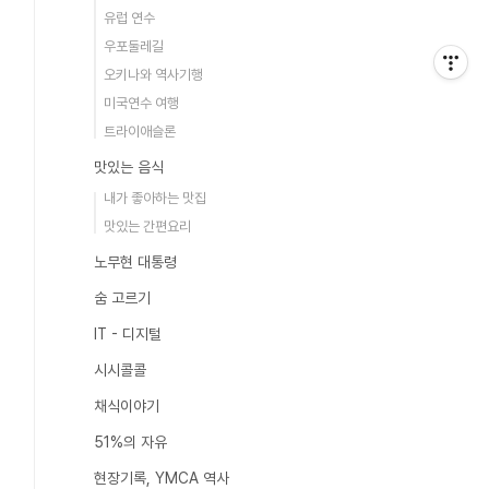
유럽 연수
우포둘레길
오키나와 역사기행
미국연수 여행
트라이애슬론
맛있는 음식
내가 좋아하는 맛집
맛있는 간편요리
노무현 대통령
숨 고르기
IT - 디지털
시시콜콜
채식이야기
51%의 자유
현장기록, YMCA 역사