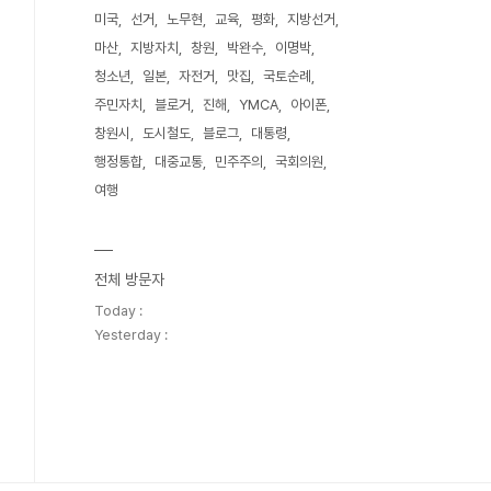
미국
선거
노무현
교육
평화
지방선거
마산
지방자치
창원
박완수
이명박
청소년
일본
자전거
맛집
국토순례
주민자치
블로거
진해
YMCA
아이폰
창원시
도시철도
블로그
대통령
행정통합
대중교통
민주주의
국회의원
여행
전체 방문자
Today :
Yesterday :