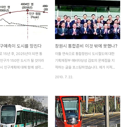
인구예측이 도시를 망친다
창원시 통합준비 이것 밖에 못했나?
 15년 후, 2025년이 되면 통
이틀 연속으로 통합창원시 도시철도에 대한
인구가 150만 도시가 될 것이라
기획재정부 예비타당성 검토의 문제점을 지
원시 인구계획에 대해 함께 생각해
적하는 글을 포스팅하였습니다. 제가 지적한
 통합창원시가 도시기본계획 목
문제점은 크게 세 가지입니다. 첫째는 경상남
2010. 7. 22.
구계획을 발표하였는데요. 그 내
도가 추정한 19만명의 이용 승객 예측량이
 창원시는 도시계획 목표연도를
기획재정부 예비타당성 검토에서 절반가량이
 2025녕으로 늘이고, 현재
나 줄어들어 10만명으로 줄었다는 것입니다.
 인구는 150만명으로 늘어날 것
둘째는 총공사비가 1조 310억원에서 7421
 세웠다고 합니다. 만약, 계획
억 원으로 줄어들었는다는 것입니다. 셋째는
년에 창원시의 인구가 150만명
총공사비가 줄어든 것이 이용승객 예측량이
게 된다면 인구 증가에 맞추어 아
줄어들었기 때문에 예비타당성 검토를 통과