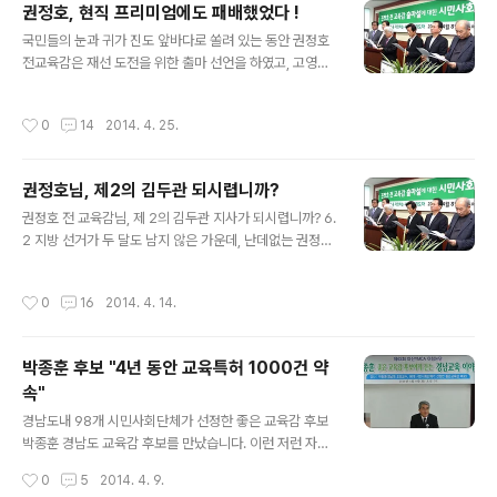
권정호, 현직 프리미엄에도 패배했었다 !
집중적으로 공부하면 더 효과적”이라고 소신을 가지고 9
글 내용
시 등교를 추진하였다고 합니다. 지난 15일 수원 경기도교
국민들의 눈과 귀가 진도 앞바다로 쏠려 있는 동안 권정호
육복지종합센터에서 열린 '학생들과의 토크콘서트'에서도
전교육감은 재선 도전을 위한 출마 선언을 하였고, 고영진
이재정 교육감은 "2학기부터 9시 등교를 시작할 생각"을
교육감은 진주외고 사태에 대한 사과문을 하였다고 합니
밝혔다고 합니다. 9시 등교는 학생들에게 아침밥과 수면권
다. 아마 세월호 사건이 아니었으면 권정호 전교육감의 출
작성시간
0
14
2014. 4. 25.
을 보장하기 위한 조처라고 합니다. 9..
마 기사도 고영진 교육감의 사과문 발표도 모두 크게 논란
이 ;되었을 일들인데, 워낙 엄청난 사고가 난 뒤라 지역언론
에서도 그다지 비중있는 기사로 다루지는 않았습니다. 처
권정호님, 제2의 김두관 되시렵니까?
음엔 소문으로 권정호 전 교육감의 출마 이야기가 들리더
글 내용
니, 얼마 지나지 않아 언론을 통해 출마가능성을 내비췄고,
권정호 전 교육감님, 제 2의 김두관 지사가 되시렵니까? 6.
마침내 4월 22일(화) 경남도 교육감 선거 예비후보 등록을
2 지방 선거가 두 달도 남지 않은 가운데, 난데없는 권정호
마쳤다고 합니다. 결국 현재까지 수면 아래에서 논의 되는
전 경남 교육감 출마 여부가 초미의 관심사가 되고 있습니
여러 가지 정황으로 보아 이번 선거도 고영진 - 권정호 - 박
다. 지난 주에 언론에 보도된 '교육감 선거 출마와 관련하여
작성시간
0
16
2014. 4. 14.
종훈 후보의 3자 대결로 갈 가..
도민 여러분에게 드리는 글'에 따르면 사실상 출마에 무게
를 두고 여론의 추이를 지켜보는 상황인 것 같습니다. 앞서
자칭 경남 도내 교육계 원로라는 분들이 '권정호 전 교육감
박종훈 후보 "4년 동안 교육특허 1000건 약
의 출마를 바라는 기자회견과 지지 선언'을 한 바 있으며,
속"
조만간 학부모들까지 가세하여 출마 촉구 기자회견을 할
글 내용
계획이라고 하더군요. 한편, 권정호 교육감의 출마를 반대
경남도내 98개 시민사회단체가 선정한 좋은 교육감 후보
하는 여론도 팽팽합니다. 권정호 교육감의 출마를 적극적
박종훈 경남도 교육감 후보를 만났습니다. 이런 저런 자리
으로 반대하는 분들은 '경남 교육을 걱정하는 시민사회 지
에서 개인적으로 만나는 일은 여러 번 있었습니다만, 어제
작성시간
0
5
2014. 4. 9.
도자 대표 8인(김용택, ..
는 공식적인 자리인 마산YMCA 제 62회 아침논단에서 박