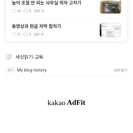
높이 조절 안 되는 사무실 의자 고치기
14
5
조회
12
동영상과 한글 자막 합치기
12
3
조회
12
세상읽기-교육
분류 전체보기
주요 글 목록
My blog history
모두보기
공지