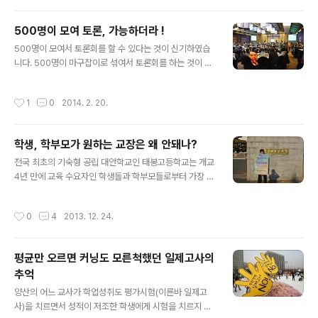
종훈 교육감 예비 후보의 '정책과 공약'을 직접 들어 보았습
니다. 박종훈 후보는 2010년 교육감 선거에 출마하였다가
500명이 모여 토론, 가능하더라 !
근소한 차이로 낙선하였으며, 2002년부터 2010년까지
글 내용
500명이 모여서 토론회를 할 수 있다는 것이 신기하였습
경상남도 교육위원으로 활약하였다고 합니다. 2010년 낙
니다. 500명이 마구잡이로 섞여서 토론회를 하는 것이 아
선 이후에는 시민단체 활동에 적극적으로 참여하여 마창진
니라 10 ~12명씩 원탁에 둘러 앉아 토론을 하고 그 토론
환경운동연합 공동의장과, 경남 민언련 공동대표를 맡아
내용을 컴퓨터와 인터넷을 통해 전체 의견으로 모으고 투
일하였고, 이번에 두 번째로 교육감 선거에 도전한다고 하
작성시간
1
0
2014. 2. 20.
표를 통해 참가자들의 의견을 최종적으로 집약하는 방식의
였습니다. 박종후 좋은 교육감 후보는 "교육도 컨텐츠다"라
토론회였습니다. 처음엔 500명이 한 자리에 모여서 토론
는 제목으로 강연을 하였는데, 본격적..
한다는 것이 상상이 잘 안 되었지만, 원탁 토론을 진행하는
학생, 학부모가 원하는 교장은 왜 안돼나?
퍼리리테이터 교육을 받고나니 감이 좀 잡히더군요. 500
글 내용
인 토론회에 앞서 열린 퍼실리테이터 교육에는 참가하였지
전국 최초의 기숙형 공립 대안학교인 태봉고등학교는 개교
만, 막상 토론회 당일에는 다른 일정과 겹쳐서 진행 리허설
4년 만에 교육 수요자인 학생들과 학부모들로부터 가장 높
에 참여 할 시간이 없어서 원탁 토론 진행자로 참여해보지
은 신뢰와 지지를 받는 대안학교가 되었습니다. 그런데 최
는 못하였습니다. 하지만, 방청석에서 지켜보는 것만으로
근 경남교육청이 제 2기 교장 공모와 관련하여 학교 구성
작성시간
0
4
2013. 12. 24.
도 500인 원탁 토론이 재미있게 진행될..
주체인 학생과 학부모 그리고 교사들의 의견을 묵살하여
학생과 학부모들로부터 반발을 사고 있습니다. 최근 경상
남도 교육청이 2014학년도 교장 공모제를 추진하면서 에
평균만 오르면 커닝도 모른척했던 일제고사의
도 없는 내규를 확정하여 현재 태봉고에 재직 중인 여태전
추억
교장 선생님과 교사들은 교장 공모에 지원할 수 없도록 원
글 내용
천적으로 차단하였다고 합니다. 아울러 대안교육을 희망하
양산의 어느 교사가 학업성취도 평가시험(이른바 일제고
는 학생들에게 일반학교와는 다른 대안 교육과정(특성화
사)을 치르면서 성적이 저조한 학생에게 시험을 치르지 말