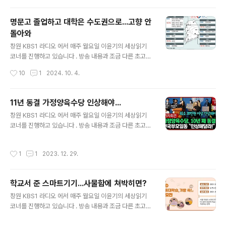
해부터 시범운영이 시작되었고, 내년부터는 전면 시행
을 앞두고 있습니다. 오늘은 교육부가 추진하는 늘봄학교
명문고 졸업하고 대학은 수도권으로...고향 안
와 정부의 정책 혼선에 대하여 함께 살펴보겠습니다. 우선
돌아와
정부가 추진하고 있는 늘봄학교 학교 도입 배경을 살펴보
글 내용
겠습니다. 올해부터 시작된 늘봄학교는 초등학생 돌봄 교
창원 KBS1 라디오 에서 매주 월요일 이윤기의 세상읽기
실 운영 시간을 오후 8시까지 확대하고 방과후프로그램을
코너를 진행하고 있습니다 . 방송 내용과 조금 다른 초고이
다양화 하는 것을 주요 골자로 합니다. 지난해까지 저학년
기는 하지만 기록을 남기기 위해 포스팅 합니다.(2024. 3.
작성시간
10
1
2024. 10. 4.
에 집중되어 있던 방과후프로그램 등을 초등..
19 방송분) 지난주 경남도의원 한 분이 도의회 브리핑룸에
서 기자회견을 열고 지방 명문고등학교 육성을 위한 을 촉
구하였습니다. 오늘은 수도권 쏠림과 청년 인구 유출이 가
11년 동결 가정양육수당 인상해야...
속화되고 있는 지금 시대에도 지방 명문 고등학교 육성이
글 내용
창원 KBS1 라디오 에서 매주 월요일 이윤기의 세상읽기
정말 필요한 일인지 함께 생각해보겠습니다. 먼저 지방 명
코너를 진행하고 있습니다 . 방송 내용과 조금 다른 초고이
문 고등학교 육성을 주장하신 분의 논리는 다음과 같습니
기는 하지만 기록을 남기기 위해 포스팅 합니다.(2022. 1
다. “경남은 전국 17개 시도 가운데 제주를 제외하고 자율
0. 31 방송분) 오늘 오전 11시 20분, 국회 정론관에서 가
형 사립고등학교가 없는 유일한 지역”이라는 것을 강조하
작성시간
1
1
2023. 12. 29.
정양육수당 인상을 요구하며 전국에서 모인 학부모 대표 9
면서 지난 10여 년간 경남의 수월성 교육이 크게 후퇴한 것
명의 기자회견이 있었습니다. 가정양육수당은 0~5세의 자
에 대한 적극적인 대책을 촉..
녀를 둔 부모들중에서 아이를 유치원이나 어린이집에 맡기
학교서 준 스마트기기...사물함에 쳐박히면?
지 않고 직접 돌보는 부모들에게 정부가 지원하는 양육수
글 내용
당입니다. 오늘은 유치원이나 어린이집에 맡기지 않는 어
창원 KBS1 라디오 에서 매주 월요일 이윤기의 세상읽기
린 자녀를 두고 국회에 모여 기자회견까지 했던 엄마, 아빠
코너를 진행하고 있습니다 . 방송 내용과 조금 다른 초고이
들의 주장과 정부의 차별적인 영유아 보육 및 교육 지원 정
기는 하지만 기록을 남기기 위해 포스팅 합니다.(2021. 11.