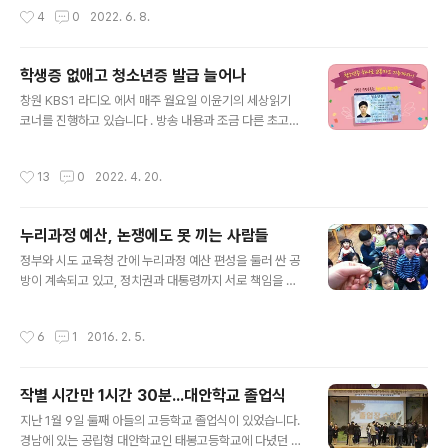
책 그리고 가정양육수당 인상 문제에 관하여 함께 생각해
8 방송분) 전국의 여러 교육청에서 학생에게 펜과 터치가
작성시간
4
0
2022. 6. 8.
보겠습니다. 우리나라에서 영유아 ..
되는 노트북이나 태블릿 PC등 스마트기기를 보급하겠다
는 계획을 잇달아 발표하고 있습니다. 정부가 추진하고 있
는 한국판 뉴딜정책의 5대 사업과제인 스마트스쿨 사업에
학생증 없애고 청소년증 발급 늘어나
2025년까지 무려 15조 3000억원의 예산이 투입될 예정
글 내용
이며, 그 내용은 학급 내 와이파이 설치 및 교육용 테블릿 P
창원 KBS1 라디오 에서 매주 월요일 이윤기의 세상읽기
C공급이 주요 사업내용입니다. 오늘은 스마트스쿨 사업의
코너를 진행하고 있습니다 . 방송 내용과 조금 다른 초고이
핵심을 차지하고 있는 교육용 태블릿 PC 공급 사업에 대하
기는 하지만 기록을 남기기 위해 포스팅 합니다.(2021. 1
여 함께 생각해보겠습니다. 먼저, 경남교육청은 내년 8월
0. 25 방송분) 여러분은 청소년증이 있다는 걸 아시는지
작성시간
13
0
2022. 4. 20.
까지 1500여 억원의 ..
요? 지난 2004년도에 처음 도입된 청소년증은 만 9세 이
상 18세 이하 청소년임을 증명하는 신분증입니다. 청소년
증 발급 20여년이 다 되어가고 있는데, 청소년들이 청소년
누리과정 예산, 논쟁에도 못 끼는 사람들
증을 기피하는 원인과 청소년증 활성화 방안에 대하여 함
글 내용
께 생각해보겠습니다. 청소년증이 도입된 것은 학생증을
정부와 시도 교육청 간에 누리과정 예산 편성을 둘러 싼 공
발급받을 수 있는 학생과 같은 나이지만 학교에 다니지 않
방이 계속되고 있고, 정치권과 대통령까지 서로 책임을 떠
기 때문에 신분을 공적으로 확인 받을 수 없는 청소년과의
넘기고 있습니다. 박근혜 대통령이 선거 공약으로 누리과
차별을 없애기 위함이었습니다. 2004년 이전에는 시내버
정 예산지원을 약속하였으니 중앙정부가 비용을 부담하는
작성시간
6
1
2016. 2. 5.
스 요금도 일반 요금과 학생 요금..
것은 너무나 당연한 순리라고 생각됩니다만, 정부는 납득
할 수 없는 핑게를 대면서 갈등을 증폭시키고 있습니다. 17
개 시도의 경우 3월부터 시작되는 누리과정 예산을 편성한
작별 시간만 1시간 30분...대안학교 졸업식
곳도 있고, 편성하지 않았거나 일부만 편성한 곳도 있지만
글 내용
대체로 누리과정 예산 부담은 중앙정부의 몫이라는데는 큰
지난 1월 9일 둘째 아들의 고등학교 졸업식이 있었습니다.
이견이 없어 보입니다. 이런 갈등이 계속되자 학부모들의
경남에 있는 공립형 대안학교인 태봉고등학교에 다녔던 아