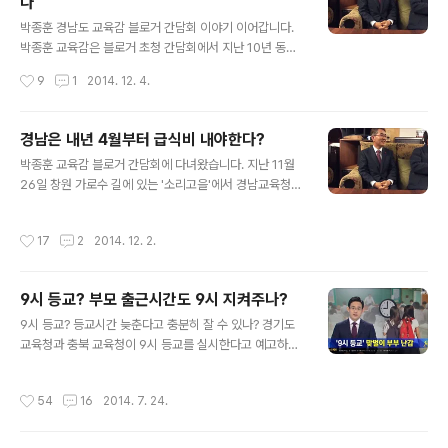
다
사람이라면 1시간도 채 안걸리는 거리지만, 연습 없이 뛰는
글 내용
사람들은 1시간 이상을 계속 뛰어야 하기 때문입니다. 사실
박종훈 경남도 교육감 블로거 간담회 이야기 이어갑니다.
5km는 마라톤이라고 부르기엔 거리가 너무 짧습니다. 성
박종훈 교육감은 블로거 초청 간담회에서 지난 10년 동안
인들에게는 그야말로 그냥 건강달리기 수준이지요. 하지만
발전해온 무상급식의 성과에 대해서도 강조하여 이야기 하
작성시간
9
1
2014. 12. 4.
5km도 다섯 살, 여섯 살, 일곱 살 아이들이 뛰었다고 하면
였습니다. 특히 '무상급식'은 한국의 교육 복지 수준이 선진
이야기가 달라집니다...
국을 향해가는 중요한 계기 혹은 지표가 될 것이라고 하더
군요. 서구 유럽의 교육복지 선진국들이 많이 있지만 무상
경남은 내년 4월부터 급식비 내야한다?
급식을 제대로 하는 나라는 스웨덴, 핀란드 정도 뿐이라더
글 내용
박종훈 교육감 블로거 간담회에 다녀왔습니다. 지난 11월
군요. 그러니 한국이 무상급식을 제대로 하면 그야말로 교
26일 창원 가로수 길에 있는 '소리고을'에서 경남교육청
육선진국으로 가는 출발이 될 것이라는 이야기였습니다.
초청 블로거 간담회가 열렸습니다. 경남과 부산에서 활동
듣고 보니 '무상급식' 실현으로 대통령이 좋아하는 이른바
하는 12명의 블로거들이 참가하였고 2시간 30분을 훌쩍
'국격'을 높일 수 있겠다는 생각이 들었습니다. 아울러 무상
작성시간
17
2
2014. 12. 2.
넘기면서 박종훈 교육감과 솔직 담백한 이야기를 나누었습
급식을 실현하는 과정도 아래로부터 교육복지가 정착되는
니다. 어찌어찌하다보니 제가 사회를 맡았는데, 블로거들
모범적인 사례였다고 그 의미를 설명하였습니..
이 돌아가며 자기소개를 하고 박종훈 교육감께 인사말을
9시 등교? 부모 출근시간도 9시 지켜주나?
부탁드렸더니, 곧바로 본론이라고 할 수 있는 '무상급식 예
글 내용
산 중단'이야기부터 꺼내시더군요. 가벼운 이야기부터 시
9시 등교? 등교시간 늦춘다고 충분히 잘 수 있나? 경기도
작할 줄 알았는델 인사말부터 "홍준표 도지사의 경남도와
교육청과 충북 교육청이 9시 등교를 실시한다고 예고하면
박종훈 교육감의 경남교육청은 스피커의 차이가 너무 크
서 크고 작은 논란일 일고 있습니다. “이재정 교육감이 오
다"는 것을 절감하고 가치관의 혼란을 경험하는 이야기를
는 2학기부터 9시 등교 시행을 지시했다. 김병우 충북 교
작성시간
54
16
2014. 7. 24.
하였습니다. 예컨대 홍준표 도시사의 주장이 맞는지 틀..
육감 역시 0교시 보충수업을 폐지하고 조기 등교를 금지했
다”고 여러 언론이 보도하고 있습니다. 이재정 교육감은 전
부터 “아이들이 충분히 잠도 자고 밥도 먹고 나와 9시부터