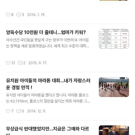
불안과 불만이 증폭되고 있는 상황이고, 언론이 앞장서서
들이 3년 과정을 마치고 졸업을 하였지요. 다른 학교보다 1
불안과 불만을 더 증폭시키고 있는 것이 현재 상황입니다.
달 정도 빠른 졸업식 이었는데, 시기만 빠른 것이 아니라 졸
작성시간
8
3
2016. 1. 19.
대통령이 지원 약속을 하였는데, 그 책임을..
업식 분위기도 판이하게 달랐습니다. 여러 내빈들의 뻔한
인사말이 없었는데도 졸업식 본 행사만 1시간 30분이 걸
렸고, 선생님, 후배들과의 작별 인사에 또 1시간 30분이나
양육수당 10만원 더 줄테니...엄마가 키워?
걸렸습니다. 첫째 아들 초중고 졸업식 세 번, 둘째 아들의
글 내용
초중 졸업식 두 번 모두 다섯 번의 졸업식이 있었지만 이번
사사건건 국민들을 못살게 구는 정부가 이번에 또 어이없
처럼 긴 졸업식 행사는 처음이었습니다. 졸업식이 얼마나
는 정책을 새로 발표하였습니다. 세계 최고 수준의 대학등
길었던지 아들 졸업식에 같이 갔던 가족들끼지 기념 사진
록금과 세계 최고 수준의 엄청난 사교육비 그리고 부모들
도 한 장 못 찍고 그냥 왔습니다. 저희 가족 뿐만 아니라 다
일자리는 대부분 비정규직으로 바뀌는 나라, 최근엔 해고
작성시간
31
2
2015. 9. 17.
른 집들도 졸업하는 아이..
시키기 좋은 나라로 바꾸는 정책도 발표하였지요. 이 나라
정부가 하는 짓을 보면 절대로 아이낳아 키우고 싶지 않는
것이 현실인데, 어린이집 정책을 총괄하는 보건복지부가
유치원 아이들의 마라톤 대회...내가 자랑스러
또 헛발질을 하였습니다. 내년부터 0~2세 자녀를 둔 전업
운 경험 만끽 !
주부가 무상으로 어린이집을 이용하는 시간을 하루 6~8시
글 내용
간으로 제한하고, 추가로 이용하는 경우에는 따로 비용을
유치원 아이들이 마라톤을 했다고 합니다. 마라톤 풀코스
부담하게 한다는 것입니다. 여러 언론에 일제히 보도된 내
는 42.195km, 풀코스의 절반을 달리는 하프 마라톤 그리
용을 보면, 13일 보건복지부가 긴급 브리핑을 열고 전업주
고 10km, 5km 등의 단축 마라톤이 있습니다. 풀코스나
작성시간
7
0
2014. 12. 9.
부 자녀들이 어린이집을 이용할 때 하루 6~8..
하프코스는 말할 것도 없고 10km 단축 마라톤의 경우 평
소 꾸준히 달리기 연습을 한 사람들에게는 힘든 코스가 아
니지만, 평소에 꾸준히 달리기를 연습하지 않은 사람들에
무상급식 반대했었지만...지금은 그때와 다르
게 생각보다 훨씬 힘들고 긴 거리입니다. 연습을 꾸준히 한