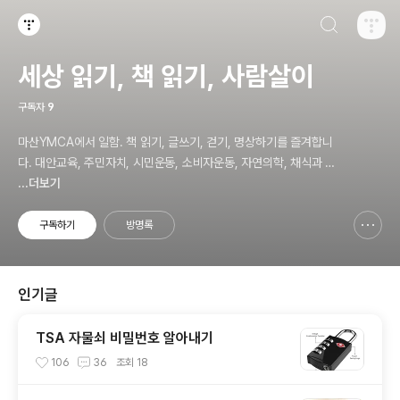
검색하기
티스토리
세상 읽기, 책 읽기, 사람살이
구독자
9
마산YMCA에서 일함. 책 읽기, 글쓰기, 걷기, 명상하기를 즐겨합니
다. 대안교육, 주민자치, 시민운동, 소비자운동, 자연의학, 채식과 바
른 먹거리, 공동체 운동에 관심. ymcatop@gmail.com http://twt
...더보기
kr.com/ymcaman http://www.facebook.com/ymcaman
구독하기
방명록
신고하기 레이어
열기
인기글
TSA 자물쇠 비밀번호 알아내기
106
36
조회
18