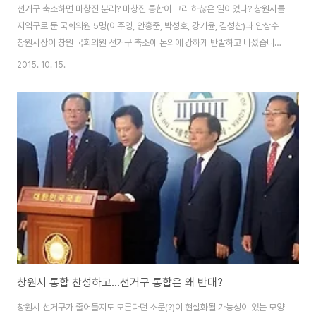
선거구 축소하면 마창진 분리? 마창진 통합이 그리 하찮은 일이었나? 창원시를
지역구로 둔 국회의원 5명(이주영, 안홍준, 박성호, 강기윤, 김성찬)과 안상수
창원시장이 창원 국회의원 선거구 축소에 논의에 강하게 반발하고 나섰습니다.
창원을 지역구로 둔 국회의원 5명은 국회 정론관에서 기자회견을 열고 선거구
2015. 10. 15.
축소 논의가 계속되면, 통합 창원시를 마산, 창원, 진해시를 다시 분리하겠다고
강하게 반발하였습니다. 이들은 "만약 최종 선거구획정위안에 따라 실제로 선
거구가 축소되는 안이 나온다면 마창진 분리법안 추진 등을 포함하여 각종 유
형·무형의 방법으로 무슨 일이 있어도 선거구 축소를 저지할 것"하였더군요. 자
신들(이 속한) 정단이 추진한 행정구역 통합이 얼마나 졸속이었으면 이렇게 쉽
게 분리를 추진하겠다고 할 ..
창원시 통합 찬성하고...선거구 통합은 왜 반대?
창원시 선거구가 줄어들지도 모른다던 소문(?)이 현실화될 가능성이 있는 모양