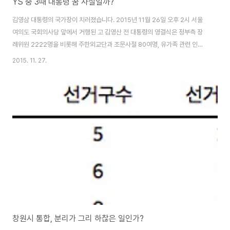
YS 중 3때 대통령 꿈 사실일까?
김영삼 대통령의 국가장이 치러졌습니다. 2015년 11월 26일 오후 2시 서울
여의도 국회의사당 앞에서 거행된 고 김영산 전 대통령의 영결식은 정부측 장
례위원 2222명을 비롯해 주한외교단과 조문사절 80여명, 유가족 관련 인사
100여명, 각계인사와 시민 등 총 1만여명 규모로 치뤄졌다고 합니다. 김영삼
2015. 11. 27.
전 대통령의 정치 역정을 잠깐 살펴보면, 1954년 국회의원에 당선, 현재 헌정
사상 최연소, 최다선(9선)이라는 기록을 남겼습니다. 1969년 김대중 전 대통
령과 함께 '40대 기수론'을 주창하며 한국 정치에 새로운 기운을 불어넣었고
1975년 신민당 총재에 선출되었습니다. ↓↓↓↓↓ 정치 역정의 과정에서 의
원직 제명과 가택연금 그리고 1983년에는 23일간 단식투쟁으로 민주화 운동
을 이끌었으며, 87..
창원시 통합, 분리가 그리 하찮은 일인가?