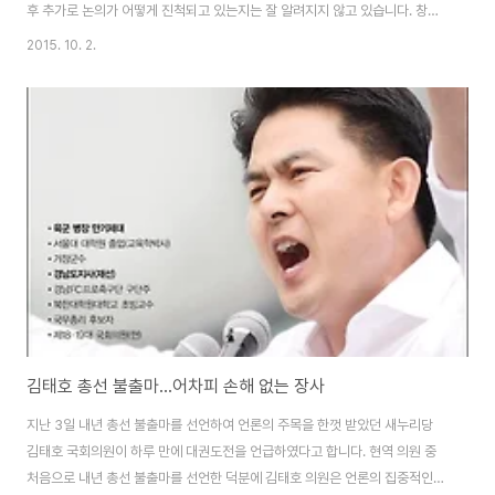
후 추가로 논의가 어떻게 진척되고 있는지는 잘 알려지지 않고 있습니다. 창원
시 국회의원 선거구 축소 가능성을 예측한 배경은 이렇습니다. 창원보다 인구
2015. 10. 2.
가 훨씬 많은 수원시의 국회의원 수가 4명이고, 창원시보다 인구가 조금 적은
용인시 국회의원은 3명이라는 것과 경남 지역 전체 국회의원 숫자를 1명 줄여
야 하는 상황이라는 것입니다. 국회의원선거구획정위원회가 정한 계획대로라
면 경남지역 지역구 의석이 16석에서 15석으로 줄어들고, 양산이 1석에서 2석
으로 늘어나며, 의령, 함안, 합천을 분리하여 산청, 함양, 거창과 밀양, 창녕 선
거구에 각각 나눈다는 예측이었습니다..
김태호 총선 불출마...어차피 손해 없는 장사
지난 3일 내년 총선 불출마를 선언하여 언론의 주목을 한껏 받았던 새누리당
김태호 국회의원이 하루 만에 대권도전을 언급하였다고 합니다. 현역 의원 중
처음으로 내년 총선 불출마를 선언한 덕분에 김태호 의원은 언론의 집중적인