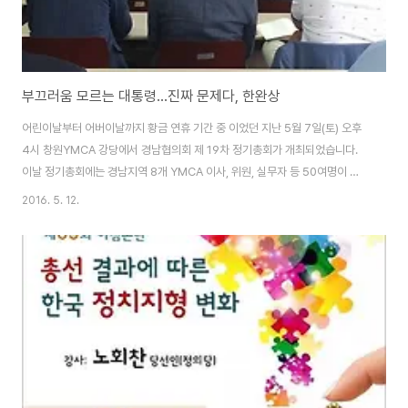
부끄러움 모르는 대통령...진짜 문제다, 한완상
어린이날부터 어버이날까지 황금 연휴 기간 중 이었던 지난 5월 7일(토) 오후
4시 창원YMCA 강당에서 경남협의회 제 19차 정기총회가 개최되었습니다.
이날 정기총회에는 경남지역 8개 YMCA 이사, 위원, 실무자 등 50여명이 참
석하였습니다. 이날 정기총회에서는 사업보고, 결산보고 등 회무처리와 경남협
2016. 5. 12.
의회 신임 임원 선출이 이루어졌는데, 창원YMCA 본회 이찬원 이사장께서 한
국YMCA경남협의회 신임 회장으로 마산YMCA 박영민 이사장께서 수석부회
장으로 창원YMCA 유현석 사무총장이 운영위원장으로 그리고 직전 회장이셨
던 강재규 김해YMCA 이사장께서 감사로 각각 선출되었습니다. 회무처리를
마친 뒤에는 마산YMCA 출신의 작곡가이신 고승하 선생님과 '동요맘'의 통일
노래 공연이 이어졌으며, 곧이어 바로 한..