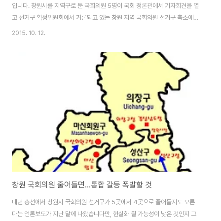
입니다. 창원시를 지역구로 둔 국회의원 5명이 국회 정론관에서 기자회견을 열
고 선거구 획정위원회에서 거론되고 있는 창원 지역 국회의원 선거구 축소에
대해 반대 입장을 밝혔다고하니 말입니다. 현실화 될 가능성이 별로 없는 일이
2015. 10. 12.
라면, 바쁜 국회의원들이 모여서 기자회견까지 할 리가 없을텐데, 자칫하면 실
제로 지역구가 줄어들지도 모른다고 하는 위기감(?)같은 것이 있었기 때문에
모여서 기자회견을 하지 않았을까 하는겁니다. 창원 지역 국회의원들은 "통합
창원시의 경우 비교 대상이 되고 있는 수도권의 다른 지역(인구 100만 도시인
수원(4개, 고양(4개), 성남(4개), 용인(3개))과는 전혀 상황이 다르다"는 주장
을 하였답니다. 수도권 ..
창원 국회의원 줄어들면...통합 갈등 폭발할 것
내년 총선에서 창원시 국회의원 선거구가 5곳에서 4곳으로 줄어들지도 모른
다는 언론보도가 지난 달에 나왔습니다만, 현실화 될 가능성이 낮은 것인지 그