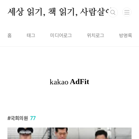
본문 바로가기
세상 읽기, 책 읽기, 사람살이
홈
태그
미디어로그
위치로그
방명록
국회의원
77