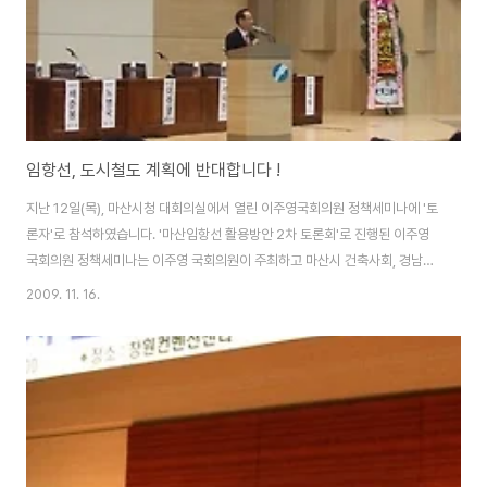
임항선, 도시철도 계획에 반대합니다 !
지난 12일(목), 마산시청 대회의실에서 열린 이주영국회의원 정책세미나에 '토
론자'로 참석하였습니다. '마산임항선 활용방안 2차 토론회'로 진행된 이주영
국회의원 정책세미나는 이주영 국회의원이 주최하고 마산시 건축사회, 경남대
학교 건축학부, 마산도시건축환경세미나 운영위원회가 주관하였습니다. ▲ 토
2009. 11. 16.
론회를 주최한 이주영국회의원이 인사말을 하고 있습니다. 발제 : 임항선 일대
의 복합재생과 도심재구조화(김민수/ 경성대학교 도시공학과 교수) 토론 - 배
춘봉(한국교통연구원 책임연구원) - 노병국(한국철도시설공단 기획조정실 사
업전략 팀장) - 서익진(경남대학교 경제무역학부 교수) - 김흥수(마산시 도시
환경국 국장) - 이윤기(마산 YMCA 기획부장) - 임채학(현대로템(주) 이사) 를
주제로 경성대학교 도시공학과 김민..