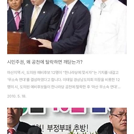
의원 견제가 아니라 '지방자치 무력화'였기 때문입니다. 그러나 YTN을 비롯한
언론보도를 보면 "여..
시민주권, 왜 공천에 탈락하면 깨닫는가?
마산지역 시, 도의원 예비후보 12명이 “한나라당에 맞서자”는 기치를 내걸고
‘무소속 연대’를 결성하였다고 합니다. 이태일 경상남도의회 의장을 비롯한 12
명의 시, 도의원 예비후보들이 한나라당 공천에 탈락한 후 ‘마산 무소속 연대’를
결성하였다고 합니다. 언론 보도를 보면, 이들은 지난 10일 기자회견을 열어
2010. 5. 18.
“한나라당 정치행태는 예나 지금이나 변함없이 중앙정치 일변도로 치닫고 있
다”면서 지방자치를 중앙에 예속시키는 정당공천제의 폐해를 비판하고 나섰다
고 합니다. 이들은 “국회의원은 말로만 지방자치를 외칠 뿐 지역주민의 여론과
는 상관없는 아집과 편견으로 지방정치를 좌지우지하고 있을 뿐”이라고 지적
하였다고 합니다. 아울러 지방선거 후보공천과 마창진 통합문제는 주민의 뜻과