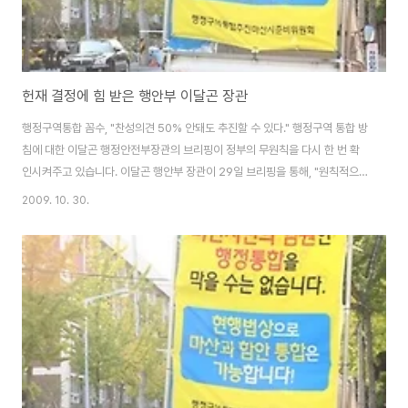
헌재 결정에 힘 받은 행안부 이달곤 장관
행정구역통합 꼼수, "찬성의견 50% 안돼도 추진할 수 있다." 행정구역 통합 방
침에 대한 이달곤 행정안전부장관의 브리핑이 정부의 무원칙을 다시 한 번 확
인시켜주고 있습니다. 이달곤 행안부 장관이 29일 브리핑을 통해, "원칙적으
로 주민의견조사 결과 찬성률이 50% 이상인 지역을 대상으로 통합절차를 진
2009. 10. 30.
행 할 예정이지만, 찬성률이 50%에 미치지 못하더라도 반대율보다 상당히 높
은 지역에 대해서는 통합절차를 진행하겠다" 말했답니다. 당초 행안부는 주민
의견 조사결과 찬성률이 50%를 넘지 않으면 통합이 불가능하다는 원칙을 분
명히 하였으나, 지역별 여론조사가 진행 중인 과정에서 원칙을 흔드는 발언을
하였습니다. 행안부 관계자는 "조사결과 모름, 무응답 비율이 높은 지역을 고려
해야 한다"며, "무응답을 뺀 응답자..