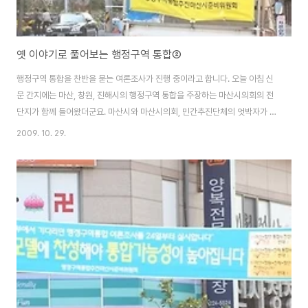
옛 이야기로 풀어보는 행정구역 통합②
행정구역 통합을 찬반을 묻는 여론조사가 진행 중이라고 합니다. 오늘 아침 신
문 간지에는 마산, 창원, 진해시의 행정구역 통합을 주장하는 마산시의회의 전
단지가 함께 들어왔더군요. 마산시와 마산시의회, 민간추진단체의 엇박자가 계
속되고 있는 모양입니다. 상대적으로 행정구역 통합 자체를 반대하는 목소리는
2009. 10. 29.
통합여론몰이에 묻히고 있는 느낌입니다. 다행히 엊그제 경상남도의회에서 개
최된 토론회에서 대전대 안성호교수가 "지방분권을 표방한 자율통합은 거짓
말"이라며 강도 높은 비판을 하였더군요. ▲ 현행법상 통합 할 수 없다는 행안
부의 답변에도 불구하고 마산+함안 통합 홍보가 이루어지고 있다 "마산시와
창원시가 통합하면 한쪽 자치단체는 문을 닫아야 한다." "통합되면 한 곳은 자
치단체장이 있고 다른 한 곳에는 시장이 임명한..