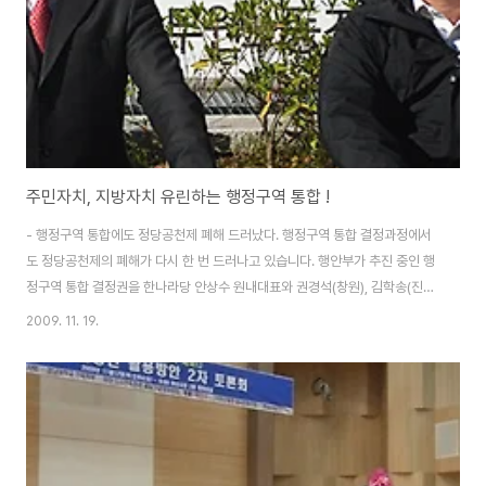
다르게 진행되어 주민들의 특정 정당의..
주민자치, 지방자치 유린하는 행정구역 통합 !
- 행정구역 통합에도 정당공천제 폐해 드러났다. 행정구역 통합 결정과정에서
도 정당공천제의 폐해가 다시 한 번 드러나고 있습니다. 행안부가 추진 중인 행
정구역 통합 결정권을 한나라당 안상수 원내대표와 권경석(창원), 김학송(진
해)의원을 비롯한 일부 지역 국회의원들이 행사하는 어이없는 일이 벌어지고
2009. 11. 19.
있습니다. 공천권을 쥐고 있는 국회의원들의 압력에 굴복한 시의원들이 신뢰하
기 어려운 여론조사 결과를 근거로 주민투표 절차를 생략하고 일방적으로 행정
구역 통합을 결정하려고 하는 참담한 상황이 빚어지게 되었습니다. 행정안전부
(장관 이달곤)는 지난 10일, 10월 24일부터 11월 6일까지 자율통합건의서가
접수된 전국 18개 지역, 46개 시․군 주민(총 응답자 3만 6,300명)을 대상으
로 실시한 주민의견조사 결과,..