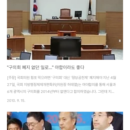
"구의회 폐지 없던 일로..." 야합이라도 좋다
[주장] 국회의원 횡포 막으려면 '구의회' 대신 '정당공천제' 폐지해야 지난 4월
27일, 국회 지방행정체제개편특위(위원장 허태열)는 여야합의를 통해 서울과
6개 광역시의 구의회를 2014년부터 없앤다고 합의하였습니다. 그런데 지난
14일 여야 합의를 통해 이번 정기국회에서 처리될 지방행정체제개편에관한특
2010. 9. 15.
별법에서 '구의회 폐지 조항을 삭제하기로 했다'고 합니다. 대통령 소속 지방행
정체제개편추진위원회가 개편안을 국회에 보고하는 2012년 6월 이후에 다시
논의될 것이라고 합니다. 불과 넉 달 만에 구의회 폐지 합의를 없었던 일로 되돌
려 놓았다고 하니 여간 다행스러운 일이 아닙니다. '구의회 폐지'의 본질은 국회