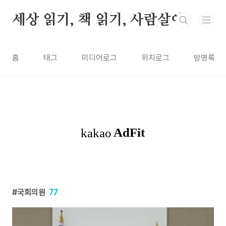
본문 바로가기
세상 읽기, 책 읽기, 사람살이
홈
태그
미디어로그
위치로그
방명록
국회의원
77