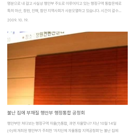
명분으로 내 걸고 사실상 행안부 주도로 이루어지고 있는 행정구역 통합문제로
특히 마산, 창원, 진해, 함안 지역사회가 사분오열하고 있습니다. 시간이 갈수록
지역민들의 감정을 자극하는 주장들이 난무하고 있습니다. "OO시와 통합하면
2009. 10. 19.
망한다." "우리가 OO시 먹여살릴 일 있냐?" 이런 주장들 입니다. 이미 시민단
체는 행안부 주도로 원칙없이 졸속으로 이루어지고 있는 행정구역 통합을 즉각
중단하라는 입장이며, 경남시민사회단체연대회의도 서로 원하는 조합이 없는
마산, 창원, 진행, 함안지역 통합 신청을 모두 기각하라는 주장을 한 바 있습니
다. ▲ 현행법상 불가능한 마산+함안 통합을 주장하는 여론몰이가 계속되고
있다 현재 행안부 주도로 ..
불난 집에 부채질 행안부 행정통합 공청회
행안부만 쳐다보는 행정구역 자율(?)통합, 과연 자율맞나? 지난 10월 14일
(수)에 개최된 행안부가 주최한 '자치단체 자율통합 지역공청회'는 불난 집에