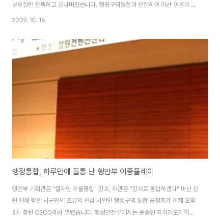
부채질만 잔뜩하고 끝나버렸습니다. 행정구역통합과 관련하여 마산 여론이 사
분오열하기 시작한 것은 지난 10월 1일부터 민간추진위원회가 중심이 되어 마
2009. 10. 16.
산+함안 통합 주장을 들고나오면서부터 입니다. 관련기사 2009/10/15 - [세
상읽기] - 행정통합, 하루만에 들통 난 행안부 이중플레이 그런데, 행정안전부
는 마산 + 함안 통합이 공직선거법을 바꾸어 국회의원선거구를 조정하지 않으
면 현행법하에서는 불가능한 상황인데도, 마산 + 함안 통합을 여론조사에 포함
시켰습니다. 따라서, 현재 마산에서 시장, 시의회, 통합추진위원회가 각각 다른
목소리를 내게되는 가장 큰..
행정통합, 하루만에 들통 난 행안부 이중플레이
행안부 기획관은 "철저한 자율통합" 강조, 차관은 "강제로 통합하겠다" 마산 창
원 진해 함안 시군민의 초유의 관심 사안인 행정구역 통합 공청회가 어제 오후
3시 창원 CECO에서 열렸습니다. 행정안전부에서는 윤종인 자치제도기획관