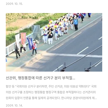
이 직접 참석하여 이번 행정구역 통합의 취지와 계획과 방향을 설명하고, 마산
2009. 10. 15.
창원 진해 함안 지역에서 나온 토론자들과 방청석에 있는 시군민들이 의견을
듣고 궁금증을 해소하는 자리였습니다. 이날, 행정구역 통합 실무 책임자인 행
안부 윤종인 자치제도기획관은 이번 통합이 철저한 '자율통합'이라는 것을 거
듭 거듭 강조하였습니다. 모두 발언에서도 수 차례 강조하였고, 토론자들이 "연
말까지 시한을 정해 놓고 밀어붙이는 사실상의 강제 통합"이라는 주장을 펼쳤
을 때도 행안부는 절대로 강제로 통합..
선관위, 행정통합에 따른 선거구 분리 부적절...
함안 등 "국회의원 선거구 분리하면, 주민 선거권, 의원 대표성 약화된다" 국회
의원 선거구를 조정하는 행정통합 행정구역 통합은 부적절하다는 선거관리위
원회의 입장이 언론을 통해 일제히 공개되었다. 한나라당 권경석의원에게 제출
한 선관위가 국정감사 자료「창원+마산+진해와 함안군의 자율통합에 관한 입
2009. 10. 14.