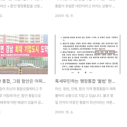
로 강제로 통합..
② 어느 행정구역의 일부지역(행정구 ..
 마산 + 함안 행정통합을 선동하
통합이 유일한 대안이라고 외치는 상황이 일
가 계속되고 있습니다. 추석 연휴
주일 이상 지속되고 있습니다. 추석을 연휴에
0.
2009. 10. 9.
작된 불법 홍보 현수막 부착은 점
맞추어 여론몰이를 시작하더니, 시내 곳곳에
인 문구로 늘어나고 있고, 마산
'선동적 문구'의 현수막이 휘날리고 있습니
광판에도 비슷한 내용이 하루에도
다. 평범한 시민의 눈으로도 이해하기 어려운
나오고 있습니다. 아래 사진으로
이런 상황이 지속되는 상황인데, 지역 언론
 삼각지 공원에 설치된 마산시 홍
역시 선동적인 통합 여론몰이의 뒤만 쫓아다
서 계속 반복해서 내 보내고 있는
니는 것 같아 안타까운 상황입니다. 원래 언
 행정통합 홍보 영상입니다. 마산
론보도를 모니터하는 일은 경남 민언련과 같
광판에서 특정 단체의 입장을 반복
은 언론운동 단체에서 주로 하는 일입니다.
는 영상물을 내 보내는 것이 옳은
그런데, 이번 행정구역 통합과 관련한 글을
마산+함안 통합, 그럼 함안은 어찌되나?
혹세무민하는 행정통합 '불법' 현수막
스럽기도 합니다. 황시장은 마창
지속적으로 쓰면서 지역 신문을 꼼꼼히 살펴
선, 마산시 홍보 전광판은 마산
보니 아무래도 이건 아닌데 하는 생각이 들었
합이 최선의 통합모델에라고 주
마산, 창원, 진해, 함안 지역 행정통합이 예측
 홍보 더군다나, 황철곤 마산시장
습니다. 제가 쓴 글은 주로 경남신문과 경남
루 아침에 마산, 함안 통합으로
불허의 상황으로 치닫고 있습니다. 불과 몇
일 ..
도민일보 보도를 살펴 본 것 입니..
 배후에 어떤 배경이 있을까 궁금
일 전까지 마창진 통합이 최선이라는 여론조
들이 많습니다. 또한 마산, 함안
사 결과가 언론을 통해 보도되었습니다. 실제
.
2009. 10. 6.
 이루어지면 통합된 두 지역의 미
로 지난 9월 30일 통합 신청서를 제출할 때
 변하는지 궁금해하시는 분들도
만 하여도 마산시와 마산시의회, 행정통합 민