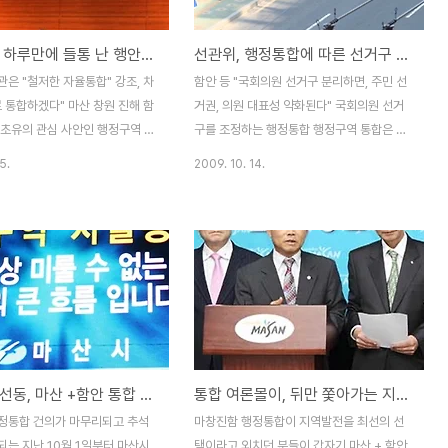
 아들 4형제가 살고 있었습니다.
장이며, 경남시민사회단체연대회의도 서로
르지 않고 이름을 지어 첫째 아들
원하는 조합이 없는 마산, 창원, 진행, 함안지
행정통합, 하루만에 들통 난 행안부 이중플레이
선관위, 행정통합에 따른 선거구 분리 부적절...
둘째 아들은 창원이, 셋째 아들은
역 통합 신청을 모두 기각하라는 주장을 한
 막내 아들은 함안이라고 합니다.
바 있습니다. ▲ 현행법상 불가능한 마산+함
은 "철저한 자율통합" 강조, 차
함안 등 "국회의원 선거구 분리하면, 주민 선
남이 집안을 이끌어가야 한다는
안 통합을 주장하는 여론몰이가 계속되고 있
 통합하겠다" 마산 창원 진해 함
거권, 의원 대표성 약화된다" 국회의원 선거
 아들 ..
다 현재 행안부 주도로 ..
 초유의 관심 사안인 행정구역 통
구를 조정하는 행정통합 행정구역 통합은 부
어제 오후 3시 창원 CECO에서
적절하다는 선거관리위원회의 입장이 언론을
5.
2009. 10. 14.
 행정안전부에서는 윤종인 자치
통해 일제히 공개되었다. 한나라당 권경석의
 직접 참석하여 이번 행정구역
원에게 제출한 선관위가 국정감사 자료「창원
와 계획과 방향을 설명하고, 마산
+마산+진해와 함안군의 자율통합에 관한 입
함안 지역에서 나온 토론자들과 방
장」에 따르면 중앙선관위는 국회의원 선거구
 시군민들이 의견을 듣고 궁금증
를 분리하는 자율통합은 바람직하지 않다고
 자리였습니다. 이날, 행정구역
밝혔다는 것이다. ▲ 마함 통합을 염원하는
책임자인 행안부 윤종인 자치제도
희망 잇기 행진 권경석의원이 공개한 자료에
번 통합이 철저한 '자율통합'이라
따르면 중앙 선관위는 다음과 같은 이유 때문
 거듭 강조하였습니다. 모두 발
에 국회의원 선거구가 분리되는 행정통합을
여론몰이 선동, 마산 +함안 통합 홍보
통합 여론몰이, 뒤만 쫓아가는 지역언론 보도
 차례 강조하였고, 토론자들이
반대한다고 밝혔다. ① 소 선거구제를 택하는
시한을 정해 놓고 밀어붙이는 사실
이상 의원의 지역주민 대표성은 투표가치의
정통합 건의가 마무리되고 추석
마창진함 행정통합이 지역발전을 최선의 선
통합"이라는 주장을 펼쳤을 때도
평등성과 더불어 중요한 가치라고 할 수 있음
되는 지난 10월 1일부터 마산시
택이라고 외치던 분들이 갑자기 마산 + 함안