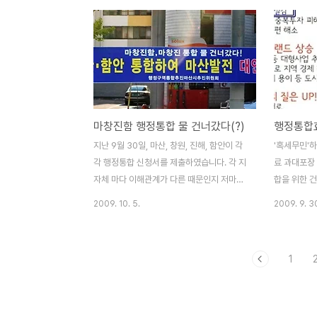
니다. 마산 + 함안의 통합을 추진하시는 분들
많습니다. 
은 행정통합이 마산 + 함안으로 끝나는 것이
지 않고, 새
아니라 2014년에 전국 지방행정구역 강제
다. 제가 알
통합이 추진될 때, 창원 + 진해와 2단계 통합
자가 더 많습
을 할 수 있다고 '선동'하고 있습니다. 지금 자
이루어지면 
율통합을 하지 않으면 2014년에 강제통합
그런데, 여기
이 될 것이기 때문에 마산 + 함안 통합이라도
산, 함안 통
마창진함 행정통합 물 건너갔다(?)
하자는 주장이지요. 2009/10/07 - [세상읽
어떻게 변화
기] - 마산+함안 통합, 그럼 함안은 어찌되
로 없습니다.
지난 9월 30일, 마산, 창원, 진해, 함안이 각
'혹세무민'
나? 2009/10/06 - [세상읽기] - 혹세..
보는 인구 4
각 행정통합 신청서를 제출하였습니다. 각 지
료 과대포장
조 2천 억원으
자체 마다 이해관계가 다른 때문인지 저마다
합을 위한 
다양한 통합 신청을 하였다고 합니다. 어쩌면
일입니다. 
2009. 10. 5.
2009. 9. 3
각 지자체마다 이해관계가 다른 것은 지극히
견 반영 보다
당연한 일이기도 합니다. 그런데, 통합 신청
속으로 추진
딱 하루 만에 "마창진함, 마창진 통합' 물 건
장으로 부풀
1
너갔다"는 현수막이 나붙었습니다. 웬일인가
과에 대하여 
궁금해서 인터넷 검색을 해보니 마산, 함안지
기에는 과대포
역 통합 추진 단체들이 기자회견도 하였더군
짓말이 가득
요. 마산·함안지역 행정통합추진 4개 민간단
는 어떻게 