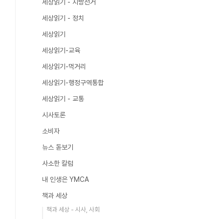
세상읽기 - 지방선거
세상읽기 - 정치
세상읽기
세상읽기-교육
세상읽기-먹거리
세상읽기-행정구역통합
세상읽기 - 교통
시사토론
소비자
뉴스 돋보기
사소한 칼럼
내 인생은 YMCA
책과 세상
책과 세상 - 시사, 사회