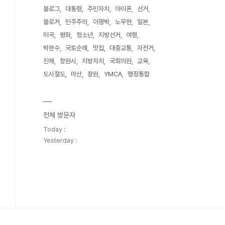
블로그
대통령
주민자치
아이폰
선거
블로거
민주주의
이명박
노무현
일본
미국
평화
청소년
지방선거
여행
박완수
국토순례
맛집
대중교통
자전거
진해
창원시
지방자치
국회의원
교육
도시철도
마산
창원
YMCA
행정통합
전체 방문자
Today :
Yesterday :