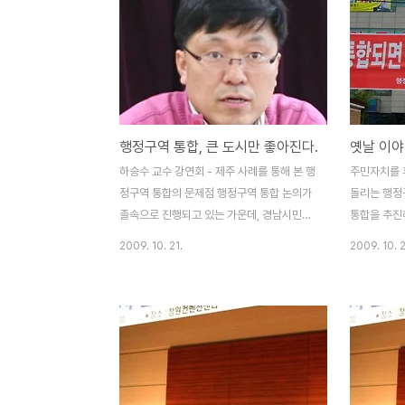
행정구역 통합, 큰 도시만 좋아진다.
하승수 교수 강연회 - 제주 사례를 통해 본 행
주민자치를 
정구역 통합의 문제점 행정구역 통합 논의가
돌리는 행정
졸속으로 진행되고 있는 가운데, 경남시민사
통합을 추진
회단체연대회의가 제주대학교 하승수 교수
사분오열하고 
2009. 10. 21.
2009. 10. 
(제주대, 정보공개선터 소장)를 초청하여 "제
진해, 함안의
주통합이 주는 교훈은 무엇인가?"를 주제로
으로 한 번 
행정구역 개편의 문제점을 짚어보는 시간을
기가 될 수 
가졌습니다. 하승수 교수는 한 마디로 제주도
해 보겠습니
에서 졸속으로 추진되어 많은 문제를 일으키
빌려왔습니다
고 있는 행정구역 통합이 전국으로 확대되어
습니까? 이
또 다시 졸속으로 추진되고 있다고 진단하였
터 시작하면