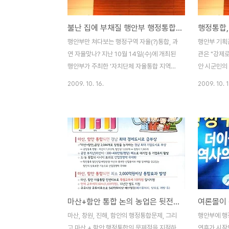
습니다. 제주도의 경우에도 터무니 없는 내용
어느 마을에
으로 가득한 홍보자료, 정부 주도의 여론몰
돌림자를 따
불난 집에 부채질 행안부 행정통합 공청회
이, 통합의 효과를 예상하지 못한 주민투표
은 마산이, 
등으로 지난 3년 동안 많은 문제점이 드러나
진해 그리고
행안부만 쳐다보는 행정구역 자율(?)통합, 과
행안부 기획관
고 있다는 것 입니다. 제주 행정통합 3년 통
부모님은 장
연 자율맞나? 지난 10월 14일(수)에 개최된
관은 "강제로
합 효과 없었다 제주도의 경우 기..
생각으로 첫째
행안부가 주최한 '자치단체 자율통합 지역공
안 시군민의
청회'는 불난 집에 부채질만 잔뜩하고 끝나버
합 공청회가 
2009. 10. 16.
2009. 10. 1
렸습니다. 행정구역통합과 관련하여 마산 여
열렸습니다.
론이 사분오열하기 시작한 것은 지난 10월 1
제도기획관이
일부터 민간추진위원회가 중심이 되어 마산
통합의 취지
+함안 통합 주장을 들고나오면서부터 입니
창원 진해 
다. 관련기사 2009/10/15 - [세상읽기] -
청석에 있는
행정통합, 하루만에 들통 난 행안부 이중플레
을 해소하는
이 그런데, 행정안전부는 마산 + 함안 통합이
통합 실무 
공직선거법을 바꾸어 국회의원선거구를 조정
기획관은 이
하지 않으면 현행법하에서는 불가능한 상황
는 것을 거듭
마산+함안 통합 논의 농업은 뒷전이다 !
인데도, 마산 + 함안 통합을 여론조사에 포함
언에서도 수
시켰습니다. 따라서, 현재 마산에서 시장, 시
"연말까지 
마산, 창원, 진해, 함안의 행정통합문제, 그리
행안부에 행
의회, 통합추진위원회가 각각 다른 목소리를
상의 강제 
고 마산 + 함안 행정통합의 문제점을 지적하
연휴가 시작