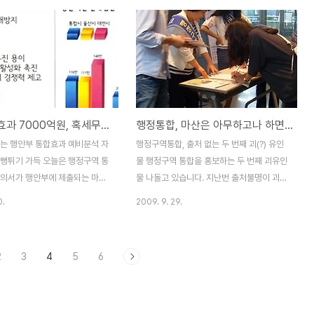
▲ 불법 현수막 지적에도 아랑곳하
간단체 역시 한 목소리로 마창진, 마창진함
로운 불법 현수막이 내 걸렸습니
행정 통합을 추진하였는데, 다음 날 갑자기
기로는 마산보다 함안이 기업 숫
민간단체가 "마산, 함안 통합만이 유일한 대
니다. 과연, 마산 + 함안 통합이
안이다" 주장으로 급선회하였습니다. 지난 9
어떤 변화가 일어나게 될까요?
월에는 마산, 창원, 진해, 함안을 통합하는 것
, 저기 언론 보도를 살펴봐도 마
이 가장 좋다는 내용을 담은 출처불명의 괴유
합이 이루어지면 두 지역이 각각
인물이 마구 뿌려지더니, 이번에는 마산시민
행정통합효과 7000억원, 혹세무민하는 과대포장 뻥튀기
행정통합, 마산은 아무하고나 하면 된다(?)
하게 되는지 알려주는 정보는 별
들을 '혹세무민'하는 불법 현수막이 시내 곳
 신문을 통해 확인할 수 있는 정
곳에 내 걸렸습니다. 바로 엊그제까지 시민들
하는 행안부 통합효과 예비분석 자
행정구역통합, 출처 없는 두 번째 괴(?) 유인
7만, 면적 747㎢, 재정규모 1
에게 마산, 창원, 진해, 함안이 통합하는 것이
 뻥튀기 가득 오늘은 행정구역 통
물 행정구역 통합을 홍보하는 두 번째 괴유인
로 ..
가장 좋다고, ..
건의서가 행안부에 제출되는 마감
물 나돌고 있습니다. 지난번 출처불명이 괴
모든 행정구역 통합 논의는 주민의
유인물은 마산시가 제작, 배포하였다는 것을
0.
2009. 9. 29.
는 9월 30일 시한에 맞춰서 졸
블로그를 통해 포스팅하였습니다. 약 일주일
되어 왔습니다. 이번에는 과대포
쯤 전부터 아래 사진으로 보시는 새로운 출처
려진 행정구역 통합의 경제적 효
불명의 괴유인물이 추가로 배포되고 있습니
2
3
4
5
6
한 번 살펴보겠습니다. 제가 보
다. 2009/09/22 - [세상읽기] - 출처불명
장, 뻥튀기 수준을 넘어 순 거
괴 유인물 마산시가 제작 배포 2009/09/21
한 보고서입니다만, 독자들께서
- [세상읽기] - 행정구역 개편 = 직접민주주
생각하실지 모르겠습니다.
의 후퇴 2009/09/18 - [세상읽기] - 묻지