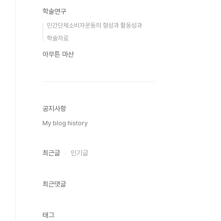
학술연구
민간단체소비자운동의 형성과 활동성과
학술자료
아무튼 마산
공지사항
My blog history
최근글
인기글
최근댓글
태그