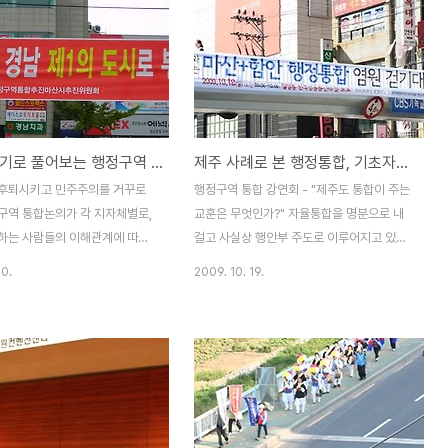
옛날 이야기로 풀어보는 행정구역 통합
제주 사례로 본 행정통합, 기초자치단체 폐지 했더니...
후퇴시키고 민주주의를 거꾸로
행정구역 통합 강연회 - "제주도 통합이 주는
구역 통합논의가 각 지자체별로,
교훈은 무엇인가?" 자율통합을 명분으로 내
하는 사람들의 이해관계에 따라
걸고 사실상 행안부 주도로 이루어지고 있는
있습니다. 오늘은 마산, 창원,
행정구역 통합문제로 특히 마산, 창원, 진해,
20.
2009. 10. 19.
 통합 논의를 옛날 이야기 형식
함안 지역사회가 사분오열하고 있습니다. 시
풀어보려고 합니다. 재미난 이야
간이 갈수록 지역민들의 감정을 자극하는 주
있을지 자신은 없지만 한 번 시작
장들이 난무하고 있습니다. "OO시와 통합하
다. ▲송순호의원 블로그 사진을
면 망한다." "우리가 OO시 먹여살릴 일 있
. 옛날 이야기가 어디 별거 있겠
냐?" 이런 주장들 입니다. 이미 시민단체는
야기를 시작할 때 "옛날 옛날에"부
행안부 주도로 원칙없이 졸속으로 이루어지
 옛날이야기겠지요. 옛날 옛날에
고 있는 행정구역 통합을 즉각 중단하라는 입