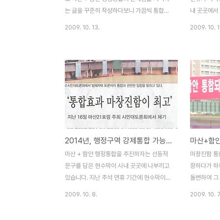
내게되는 가장 큰..
행안부는 절대
는 글을 꾸준히 작성하다보니 가끔씩 통합에
내 곳곳에서
대하여 궁금해하시는 분들이 전화로 문의를
는 여론몰이
2009. 10. 13.
2009. 10. 1
해오시는 경우가 생기는군요. 지난 주말께 함
기간부터 시
안에 계시는 농민 한 분에게 전화가 왔습니
점 더 선동적
다. 마산 + 함안 행정구역 통합에 대하여 쓴
시 홍보 전
제 글을 잘 읽어보았다고 하시더군요. 아울러
수백 번씩 
그 분은 통합 이후 농업의 변화에 관하여 질
보시는 것은
문을 하셨습니다. "나는 농사짓는 사람이고
보 전광판에
함안에는 농사를 주업으로 하는 농민들이 많
마산 + 함안
이 있습니다. 앞으로 마산과 함안이 통합되면
시 홍보 전
함안 지역의 농업과 농민들의 삶은 어떤 변화
해서 소개하
2014년, 행정구역 강제통합 가능할까?
가 있을 것 갔습니까?" ▲ 최근 행정통합 마
일인지 의문
산 준비위에서 나온 전단, 통합 이후 농민, 농
진 통합이 최
마산 + 함안 행정통합을 추진하자는 선동적
마창진함 통
업 문제에 대한 전망은 전혀 없습니다. 함안
+ 함안 통합
문구를 담은 현수막이 시내 곳곳에 나부끼고
장하다가 하
지역 사정도 ..
께서는 지난 7
있습니다. 지난 추석 연휴 기간에 현수막이
돌변하여 그
나붙기 시작하더니, 불법 현수막이라는 지적
해 하는 사람
2009. 10. 8.
2009. 10. 7
에도 불구하고 몇 일 사이에 훨씬 노골적인
만의 통합이
내용을 담은 현수막이 추가로 내 걸리고 있습
래가 어떻게