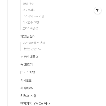
유럽 연수
우포둘레길
오키나와 역사기행
미국연수 여행
트라이애슬론
맛있는 음식
내가 좋아하는 맛집
맛있는 간편요리
노무현 대통령
숨 고르기
IT - 디지털
시시콜콜
채식이야기
51%의 자유
현장기록, YMCA 역사