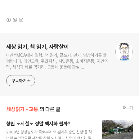
치 창업하세요
(새창열림)
로그 정보
세상 읽기, 책 읽기, 사람살이
마산YMCA에서 일함. 책 읽기, 글쓰기, 걷기, 명상하기를 즐
겨합니다. 대안교육, 주민자치, 시민운동, 소비자운동, 자연의
학, 채식과 바른 먹거리, 공동체 운동에 관심.
ymcatop@gmail.com http://twtkr.com/ymcaman
http://www.facebook.com/ymcaman
구독하기
더보기
세상읽기 - 교통
의 다른 글
창원 도시철도 정말 백지화 될까?
글 내용
2008년 경상남도가 국토부에 '기본계획 승인 신청'을 하
면서 본격적으로 시작된 창원 도시철도 사업이 백지화 될