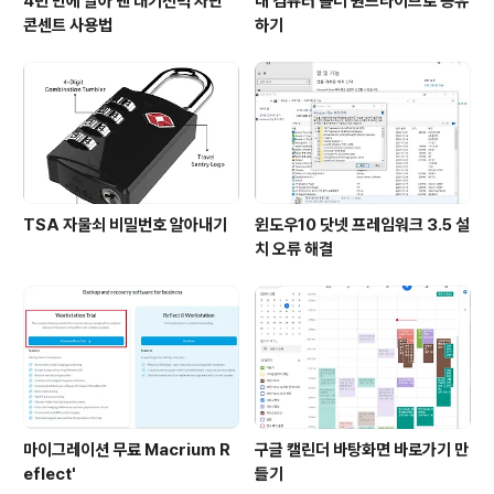
4년 만에 알아 낸 대기전력 차단
내 컴퓨터 폴더 원드라이브로 공유
콘센트 사용법
하기
TSA 자물쇠 비밀번호 알아내기
윈도우10 닷넷 프레임워크 3.5 설
치 오류 해결
마이그레이션 무료 Macrium R
구글 캘린더 바탕화면 바로가기 만
eflect'
들기