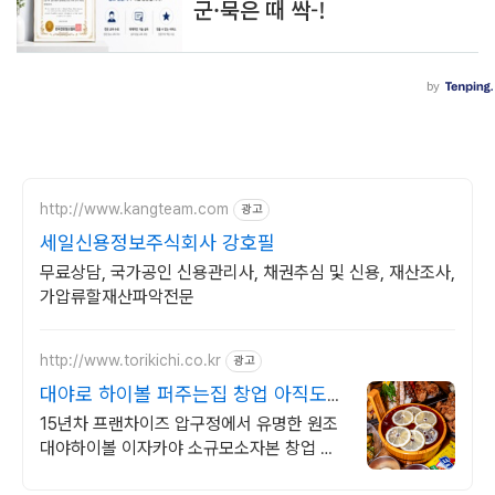
http://www.kangteam.com
광고
세일신용정보주식회사 강호필
무료상담, 국가공인 신용관리사, 채권추심 및 신용, 재산조사,
가압류할재산파악전문
http://www.torikichi.co.kr
광고
대야로 하이볼 퍼주는집 창업 아직도
창업 망설이시나요?
15년차 프랜차이즈 압구정에서 유명한 원조
대야하이볼 이자카야 소규모소자본 창업 업
력 5년차 일본식 야키토리 이자카야, 토리키