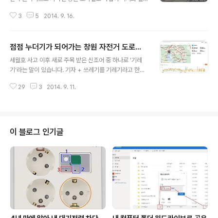
수도 있는 모양입니다. 새로 취임한 안상수 시장이 "도시철
3
5
2014. 9. 16.
도사업에 대해서도 신중하게 접근"을 여러 차례 강조하였
고, "도시철도의 효율성과 더불어 다른 대중교통에 미치는
문제"등을 면밀하게 검토하겠다는 입장을 내비쳤습니다.
점점 누더기가 되어가는 창원 자전거 도로...
성급한 일부 언론에서는 안상수 시장 취임 직후에 "창원도
글 내용
시철도 사업이 백지화"되었다는 보도를 내놓기도 하였지
세월호 사고 이후 새로 주목 받은 신조어 중 하나로 '기레
만, 신중한 재검토가 이루어지고 있는 것이 사실인 모양입
기'라는 말이 있습니다. 기자 + 쓰레기를 기레기라고 한다
니다. 지금까지의 상황으로는 백지화 가능성이 매우 높아
더군요. 한 마디로 하자면 쓰레기 같은 기자를 일컫는 말이
보이기도 합니다. 시민단체들은 2008년 이전에 기본계획
29
3
2014. 9. 11.
라고 할 수 있겠지요. 가만히 생각해보면 '기레기'들도 처음
을 수립 할 당시부터 창원도시철도 도입을 반대하였습니
부터 '기레기'는 아니었을지도 모릅니다. 처음엔 멀쩡했던
다. 특히 김해 경전철의 만성적자 문제가 불거지고 난 ..
기자들이 돈과 권력에 길들여져 '기레기'가 되었을 가능성
이 높습니다. 창원시에도 처음엔 멀쩡했다가 점점 더 누더
기 걸레가 되어가는 것이 있는데 바로 자전거 도로입니다.
이 블로그 인기글
잘 아시다시피 창원시 자전거 도로는 지금처럼 '자전거 타
기'를 강조하지 않았던 시절에 그 골격이 만들어졌습니다.
이미 30~40년 전에 창원시가 이른바 계획 도시로 개발 될
때부터 지금 있는 자전거 도로들이 만들어졌습니다. 물론
그후 30여 년 동안은 자전..